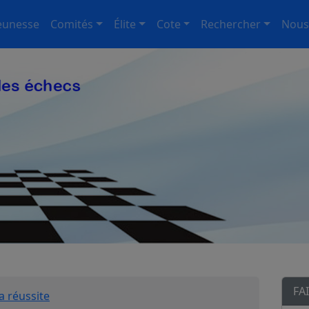
eunesse
Comités
Élite
Cote
Rechercher
Nous
FA
a réussite