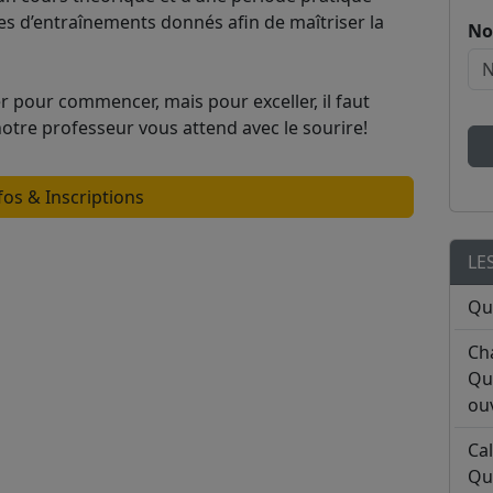
ces d’entraînements donnés afin de maîtriser la
No
er pour commencer, mais pour exceller, il faut
tre professeur vous attend avec le sourire!
fos & Inscriptions
LE
Qu
Ch
Qu
ouv
Ca
Qu