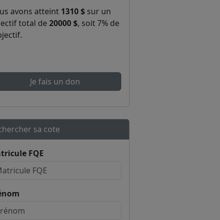
us avons atteint
1310 $
sur un
ectif total de
20000 $
, soit 7% de
bjectif.
Je fais un don
chercher sa cote
tricule FQE
énom