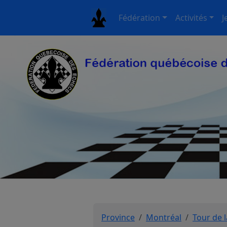
Fédération
Activités
J
Province
Montréal
Tour de l