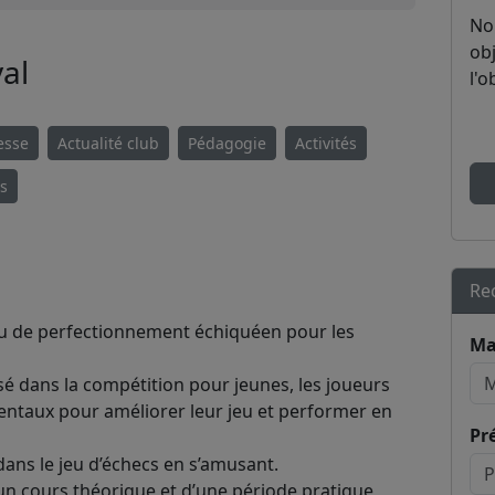
No
obj
al
l'o
esse
Actualité club
Pédagogie
Activités
es
Re
lieu de perfectionnement échiquéen pour les
Ma
sé dans la compétition pour jeunes, les joueurs
ntaux pour améliorer leur jeu et performer en
Pr
 dans le jeu d’échecs en s’amusant.
n cours théorique et d’une période pratique