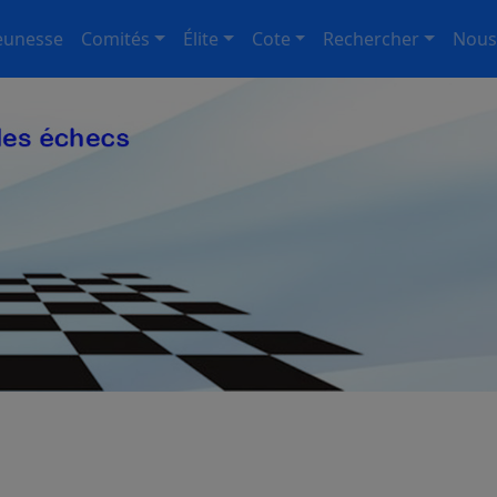
eunesse
Comités
Élite
Cote
Rechercher
Nous