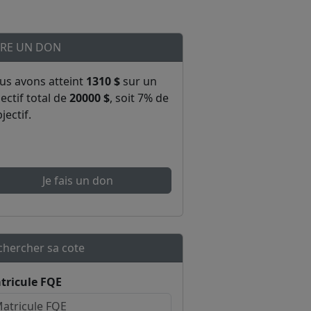
IRE UN DON
us avons atteint
1310 $
sur un
ectif total de
20000 $
, soit 7% de
bjectif.
Je fais un don
chercher sa cote
tricule FQE