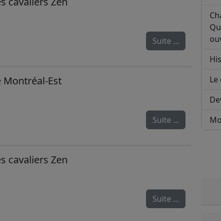
s cavaliers Zen
Ch
Qu
ouv
Suite ...
His
e Montréal-Est
Le 
De
Suite ...
Mo
s cavaliers Zen
Suite ...