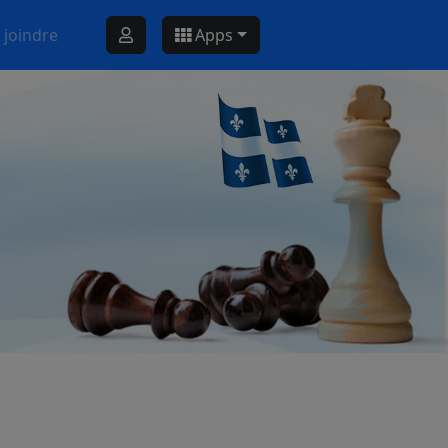
 joindre
Apps