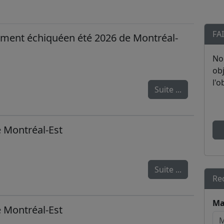
FA
ment échiquéen été 2026 de Montréal-
No
obj
l'o
Suite ...
e Montréal-Est
Suite ...
Re
Ma
e Montréal-Est