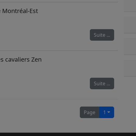
e Montréal-Est
Suite ...
s cavaliers Zen
Suite ...
Page
1