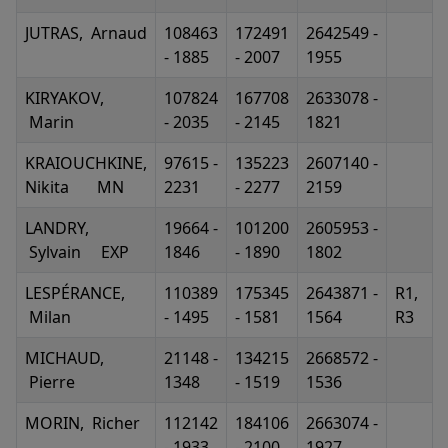
JUTRAS, Arnaud
108463
172491
2642549 -
- 1885
- 2007
1955
KIRYAKOV,
107824
167708
2633078 -
Marin
- 2035
- 2145
1821
KRAIOUCHKINE,
97615 -
135223
2607140 -
Nikita MN
2231
- 2277
2159
LANDRY,
19664 -
101200
2605953 -
Sylvain EXP
1846
- 1890
1802
LESPÉRANCE,
110389
175345
2643871 -
R1,
Milan
- 1495
- 1581
1564
R3
MICHAUD,
21148 -
134215
2668572 -
Pierre
1348
- 1519
1536
MORIN, Richer
112142
184106
2663074 -
- 1933
- 2100
1927