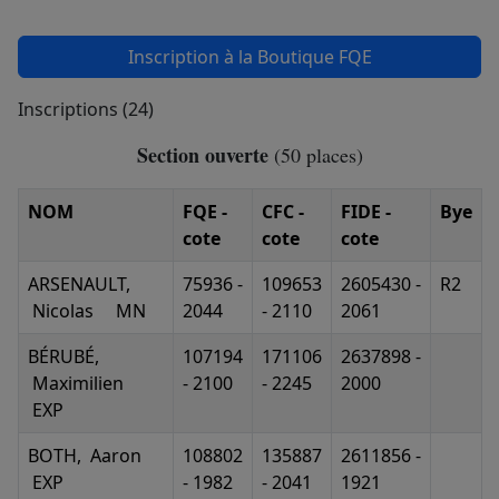
Inscription à la Boutique FQE
Inscriptions (24)
Section ouverte
(50 places)
NOM
FQE -
CFC -
FIDE -
Bye
cote
cote
cote
ARSENAULT,
75936 -
109653
2605430 -
R2
Nicolas MN
2044
- 2110
2061
BÉRUBÉ,
107194
171106
2637898 -
Maximilien
- 2100
- 2245
2000
EXP
BOTH, Aaron
108802
135887
2611856 -
EXP
- 1982
- 2041
1921