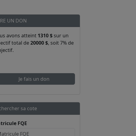
IRE UN DON
us avons atteint
1310 $
sur un
ectif total de
20000 $
, soit 7% de
bjectif.
Je fais un don
chercher sa cote
tricule FQE