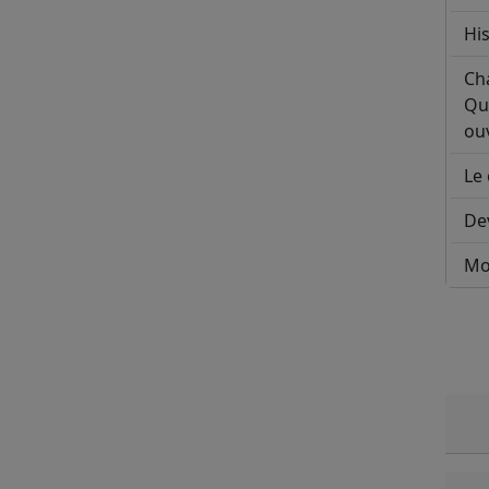
His
Ch
Qu
ouv
Le 
De
Mo