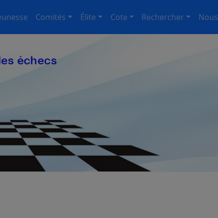
eunesse
Comités
Élite
Cote
Rechercher
Nous