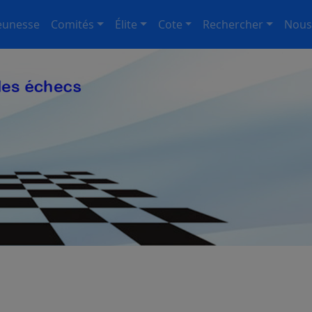
eunesse
Comités
Élite
Cote
Rechercher
Nous