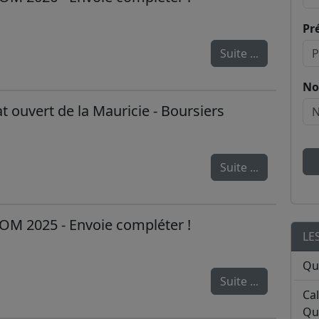
Pr
Suite ...
No
ouvert de la Mauricie - Boursiers
Suite ...
OM 2025 - Envoie compléter !
LE
Qu
Suite ...
Ca
Qu