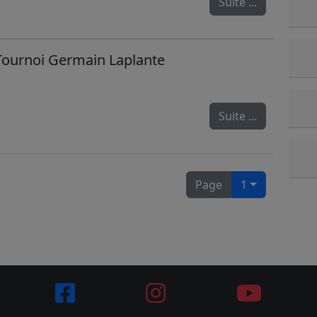
Suite ...
 Tournoi Germain Laplante
Suite ...
Page
1