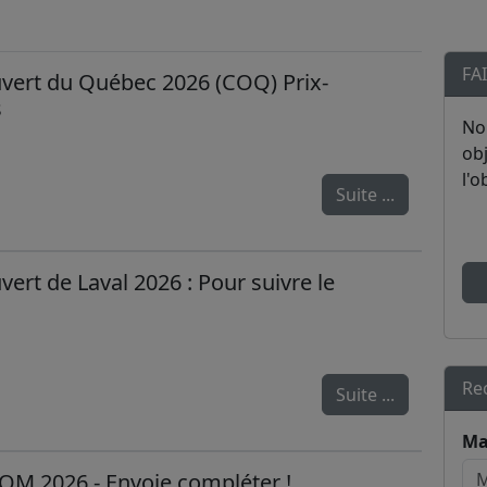
FA
ert du Québec 2026 (COQ) Prix-
s
No
obj
l'o
Suite ...
rt de Laval 2026 : Pour suivre le
Re
Suite ...
Ma
OM 2026 - Envoie compléter !