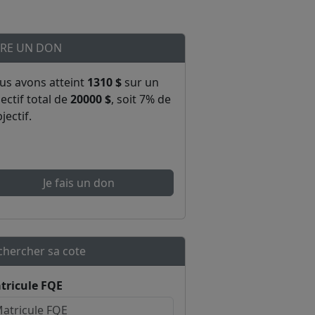
IRE UN DON
us avons atteint
1310 $
sur un
ectif total de
20000 $
, soit 7% de
bjectif.
Je fais un don
chercher sa cote
tricule FQE