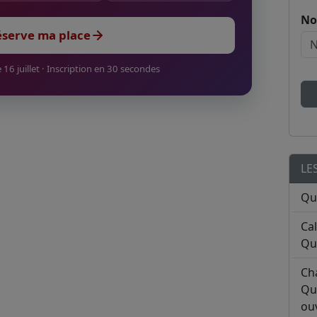
No
éserve ma place
 16 juillet · Inscription en 30 secondes
LE
Qu
Ca
Qu
Ch
Qu
ouv