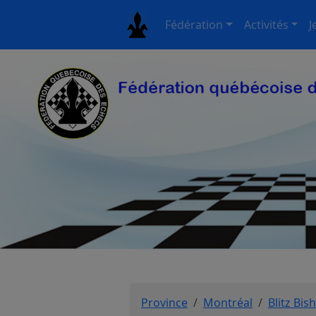
Fédération
Activités
J
Province
Montréal
Blitz Bis