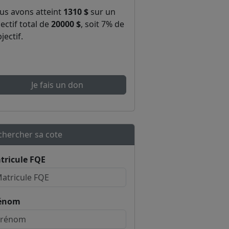
us avons atteint
1310 $
sur un
ectif total de
20000 $
, soit 7% de
bjectif.
Je fais un don
chercher sa cote
tricule FQE
énom