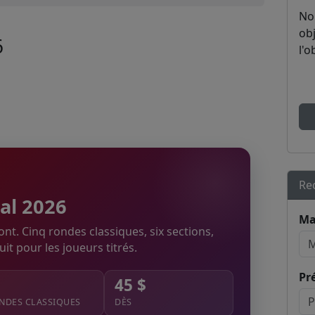
No
obj
6
l'o
Re
al 2026
Ma
nt. Cinq rondes classiques, six sections,
it pour les joueurs titrés.
Pr
45 $
NDES CLASSIQUES
DÈS