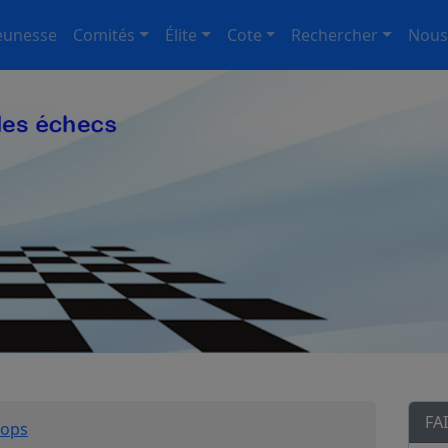
eunesse
Comités
Élite
Cote
Rechercher
Nous
FA
hops