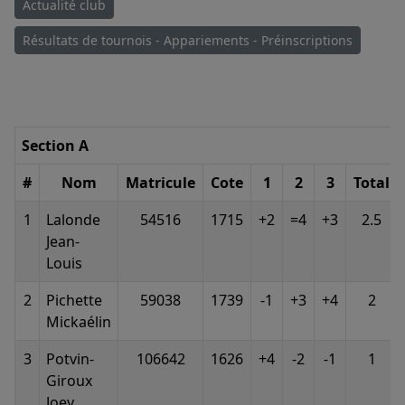
Actualité club
Résultats de tournois - Appariements - Préinscriptions
Section A
#
Nom
Matricule
Cote
1
2
3
Total
1
Lalonde
54516
1715
+2
=4
+3
2.5
Jean-
Louis
2
Pichette
59038
1739
-1
+3
+4
2
Mickaélin
3
Potvin-
106642
1626
+4
-2
-1
1
Giroux
Joey