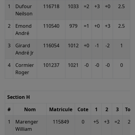
1
Dufour
116718
1033
=2
+3
+0
2.5
Neilson
2
Emond
110540
979
=1
+0
+3
2.5
André
3
Girard
116054
1012
+0
-1
-2
1
André Jr
4
Cormier
101237
1021
-0
-0
-0
0
Roger
Section H
#
Nom
Matricule
Cote
1
2
3
Tota
1
Marenger
115849
0
+5
+3
=2
2.5
William