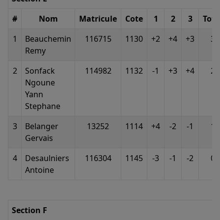
#
Nom
Matricule
Cote
1
2
3
Tota
1
Beauchemin
116715
1130
+2
+4
+3
3
Remy
2
Sonfack
114982
1132
-1
+3
+4
2
Ngoune
Yann
Stephane
3
Belanger
13252
1114
+4
-2
-1
1
Gervais
4
Desaulniers
116304
1145
-3
-1
-2
0
Antoine
Section F