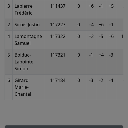
3
Lapierre
111437
0
+6
-1
+5
2
Frédéric
2
Sirois Justin
117227
0
=4
+6
=1
2
4
Lamontagne
117322
0
=2
-5
+6
1.5
Samuel
5
Bolduc-
117321
0
-1
+4
-3
1
Lapointe
Simon
6
Girard
117184
0
-3
-2
-4
0
Marie-
Chantal