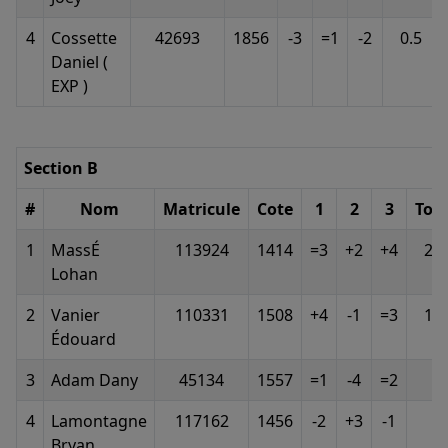
4
Cossette
42693
1856
-3
=1
-2
0.5
Daniel (
EXP )
Section B
#
Nom
Matricule
Cote
1
2
3
Tota
1
MassÉ
113924
1414
=3
+2
+4
2.5
Lohan
2
Vanier
110331
1508
+4
-1
=3
1.5
Édouard
3
Adam Dany
45134
1557
=1
-4
=2
1
4
Lamontagne
117162
1456
-2
+3
-1
1
Bryan