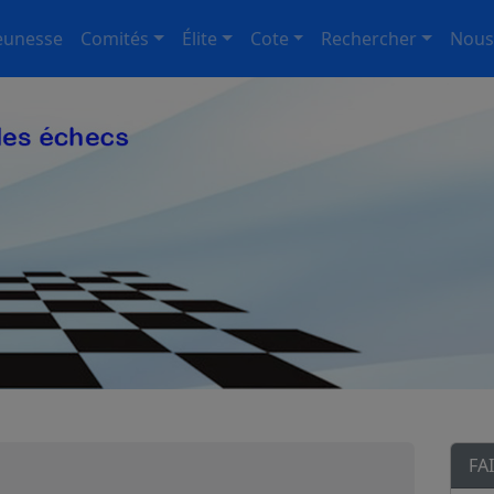
eunesse
Comités
Élite
Cote
Rechercher
Nous
FA