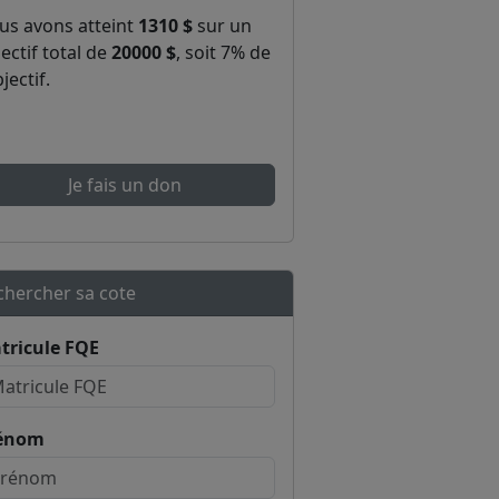
us avons atteint
1310 $
sur un
ectif total de
20000 $
, soit 7% de
bjectif.
Je fais un don
chercher sa cote
tricule FQE
énom