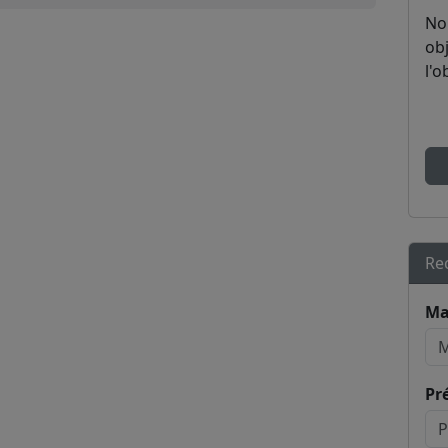
No
obj
l'o
Re
Ma
Pr