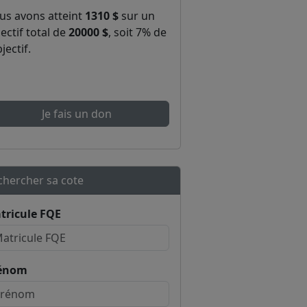
us avons atteint
1310 $
sur un
ectif total de
20000 $
, soit 7% de
bjectif.
Je fais un don
chercher sa cote
tricule FQE
énom