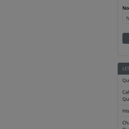
No
LE
Qu
Ca
Qu
His
Ch