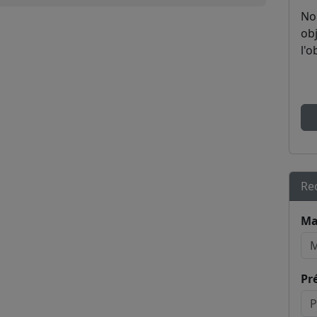
No
obj
l'o
Re
Ma
Pr