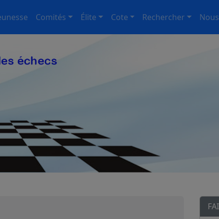
eunesse
Comités
Élite
Cote
Rechercher
Nous
FA