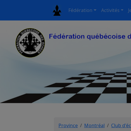
Fédération
Activités
J
Province
Montréal
Club d'é