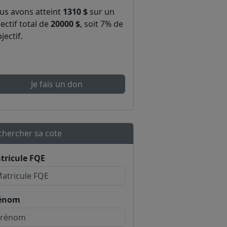
us avons atteint
1310 $
sur un
ectif total de
20000 $
, soit 7% de
bjectif.
Je fais un don
chercher sa cote
tricule FQE
énom