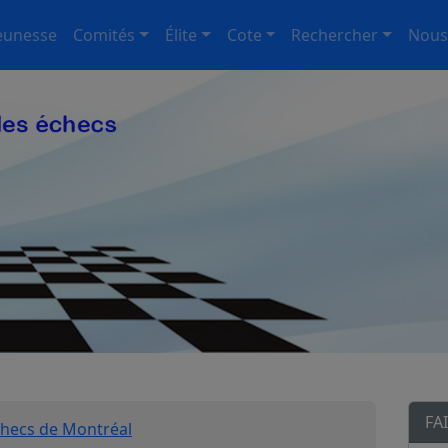
eunesse
Comités
Élite
Cote
Rechercher
Nous
FA
checs de Montréal