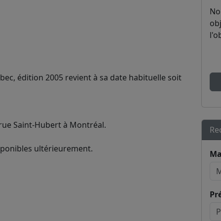
No
obj
l'o
c, édition 2005 revient à sa date habituelle soit
 rue Saint-Hubert à Montréal.
Re
sponibles ultérieurement.
Ma
Pr