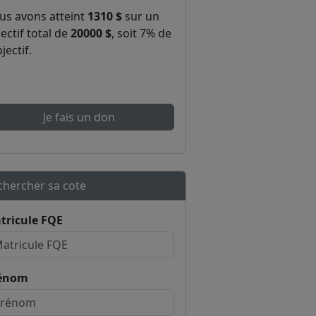
us avons atteint
1310 $
sur un
ectif total de
20000 $
, soit 7% de
bjectif.
Je fais un don
chercher sa cote
tricule FQE
énom