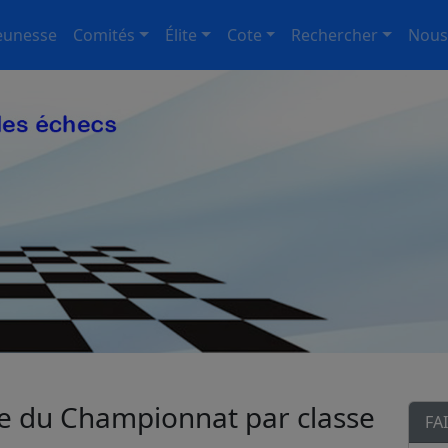
eunesse
Comités
Élite
Cote
Rechercher
Nous
 du Championnat par classe
FA