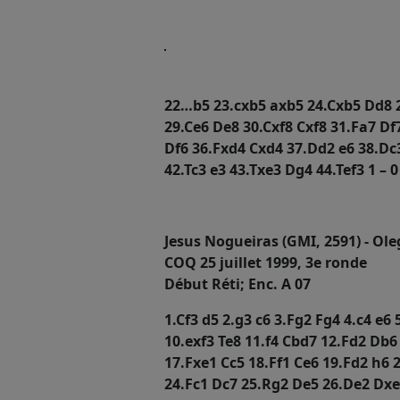
22…b5 23.cxb5 axb5 24.Cxb5 Dd8 2
29.Ce6 De8 30.Cxf8 Cxf8 31.Fa7 D
Df6 36.Fxd4 Cxd4 37.Dd2 e6 38.Dc
42.Tc3 e3 43.Txe3 Dg4 44.Tef3 1 – 0
Jesus Nogueiras (GMI, 2591) - Ole
COQ 25 juillet 1999, 3e ronde
Début Réti; Enc. A 07
1.Cf3 d5 2.g3 c6 3.Fg2 Fg4 4.c4 e6 
10.exf3 Te8 11.f4 Cbd7 12.Fd2 Db6
17.Fxe1 Cc5 18.Ff1 Ce6 19.Fd2 h6 
24.Fc1 Dc7 25.Rg2 De5 26.De2 Dxe2