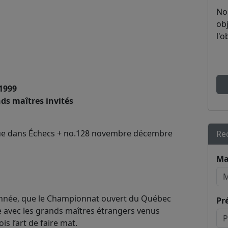
No
obj
l'o
1999
nds maîtres invités
parue dans Échecs + no.128 novembre décembre
Re
Ma
année, que le Championnat ouvert du Québec
Pr
e avec les grands maîtres étrangers venus
 l’art de faire mat.