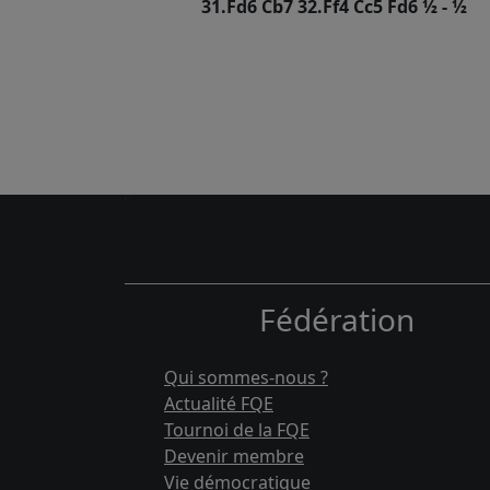
31.Fd6 Cb7 32.Ff4 Cc5 Fd6 ½ - ½
Fédération
Qui sommes-nous ?
Actualité FQE
Tournoi de la FQE
Devenir membre
Vie démocratique