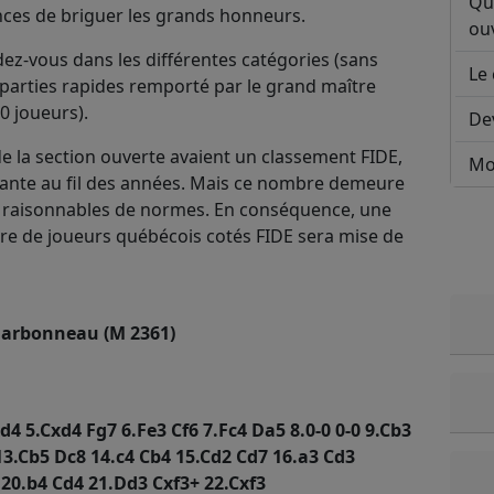
Qu
ances de briguer les grands honneurs.
ouv
dez-vous dans les différentes catégories (sans
Le 
 parties rapides remporté par le grand maître
0 joueurs).
De
de la section ouverte avaient un classement FIDE,
Mo
ante au fil des années. Mais ce nombre demeure
s raisonnables de normes. En conséquence, une
e de joueurs québécois cotés FIDE sera mise de
Charbonneau (M 2361)
xd4 5.Cxd4 Fg7 6.Fe3 Cf6 7.Fc4 Da5 8.0-0 0-0 9.Cb3
 13.Cb5 Dc8 14.c4 Cb4 15.Cd2 Cd7 16.a3 Cd3
 20.b4 Cd4 21.Dd3 Cxf3+ 22.Cxf3