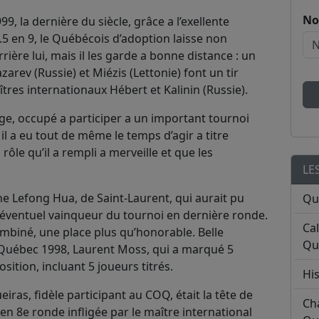
No
999, la dernière du siècle, grâce a l’exellente
.5 en 9, le Québécois d’adoption laisse non
ière lui, mais il les garde a bonne distance : un
zarev (Russie) et Miézis (Lettonie) font un tir
es internationaux Hébert et Kalinin (Russie).
ge, occupé a participer a un important tournoi
il a eu tout de même le temps d’agir a titre
 rôle qu’il a rempli a merveille et que les
LE
e Lefong Hua, de Saint-Laurent, qui aurait pu
Qu
l’éventuel vainqueur du tournoi en dernière ronde.
Ca
ombiné, une place plus qu’honorable. Belle
Qu
Québec 1998, Laurent Moss, qui a marqué 5
ition, incluant 5 joueurs titrés.
His
ras, fidèle participant au COQ, était la tête de
Ch
n 8e ronde infligée par le maître international