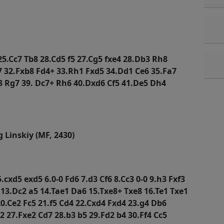
5.Cc7 Tb8 28.Cd5 f5 27.Cg5 fxe4 28.Db3 Rh8
f7 32.Fxb8 Fd4+ 33.Rh1 Fxd5 34.Dd1 Ce6 35.Fa7
3 Rg7 39. Dc7+ Rh6 40.Dxd6 Cf5 41.De5 Dh4
g Linskiy (MF, 2430)
5.cxd5 exd5 6.0-0 Fd6 7.d3 Cf6 8.Cc3 0-0 9.h3 Fxf3
 13.Dc2 a5 14.Tae1 Da6 15.Txe8+ Txe8 16.Te1 Txe1
20.Ce2 Fc5 21.f5 Cd4 22.Cxd4 Fxd4 23.g4 Db6
 27.Fxe2 Cd7 28.b3 b5 29.Fd2 b4 30.Ff4 Cc5