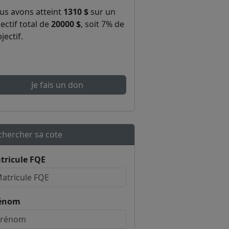
us avons atteint
1310 $
sur un
ectif total de
20000 $
, soit 7% de
bjectif.
Je fais un don
chercher sa cote
tricule FQE
énom