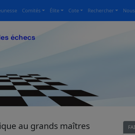
eunesse
Comités
Élite
Cote
Rechercher
Nous
 nique au grands maîtres
FA