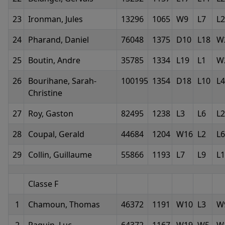
23
Ironman, Jules
13296
1065
W9
L7
L
24
Pharand, Daniel
76048
1375
D10
L18
W
25
Boutin, Andre
35785
1334
L19
L1
W
26
Bourihane, Sarah-
100195
1354
D18
L10
L4
Christine
27
Roy, Gaston
82495
1238
L3
L6
L
28
Coupal, Gerald
44684
1204
W16
L2
L6
29
Collin, Guillaume
55866
1193
L7
L9
L
Classe F
1
Chamoun, Thomas
46372
1191
W10
L3
W
2
Paquin, Luc
64372
1167
W19
W5
W