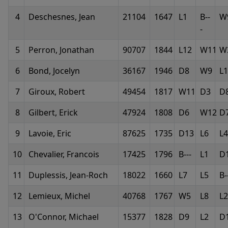
4
Deschesnes, Jean
21104
1647
L1
B--
W
-
5
Perron, Jonathan
90707
1844
L12
W11
W
6
Bond, Jocelyn
36167
1946
D8
W9
L1
7
Giroux, Robert
49454
1817
W11
D3
D
8
Gilbert, Erick
47924
1808
D6
W12
D
9
Lavoie, Eric
87625
1735
D13
L6
L4
10
Chevalier, Francois
17425
1796
B---
L1
D
11
Duplessis, Jean-Roch
18022
1660
L7
L5
B-
12
Lemieux, Michel
40768
1767
W5
L8
L2
13
O'Connor, Michael
15377
1828
D9
L2
D