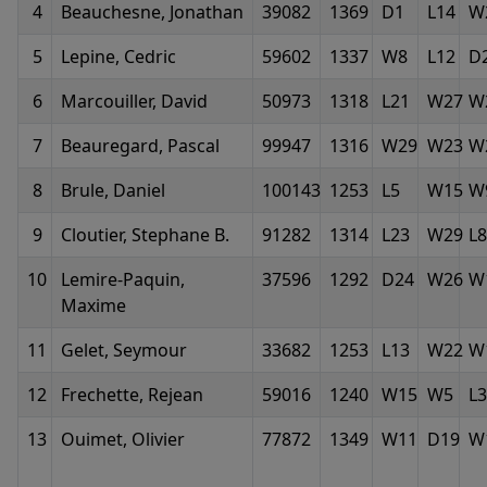
4
Beauchesne, Jonathan
39082
1369
D1
L14
W
5
Lepine, Cedric
59602
1337
W8
L12
D
6
Marcouiller, David
50973
1318
L21
W27
W
7
Beauregard, Pascal
99947
1316
W29
W23
W
8
Brule, Daniel
100143
1253
L5
W15
W
9
Cloutier, Stephane B.
91282
1314
L23
W29
L8
10
Lemire-Paquin,
37596
1292
D24
W26
W
Maxime
11
Gelet, Seymour
33682
1253
L13
W22
W
12
Frechette, Rejean
59016
1240
W15
W5
L3
13
Ouimet, Olivier
77872
1349
W11
D19
W