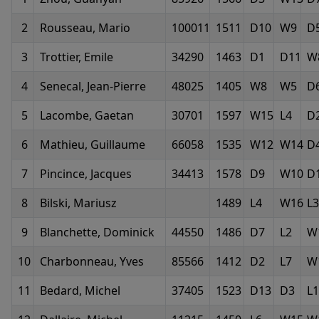
2
Rousseau, Mario
100011
1511
D10
W9
D
3
Trottier, Emile
34290
1463
D1
D11
W
4
Senecal, Jean-Pierre
48025
1405
W8
W5
D
5
Lacombe, Gaetan
30701
1597
W15
L4
D
6
Mathieu, Guillaume
66058
1535
W12
W14
D
7
Pincince, Jacques
34413
1578
D9
W10
D
8
Bilski, Mariusz
1489
L4
W16
L3
9
Blanchette, Dominick
44550
1486
D7
L2
W
10
Charbonneau, Yves
85566
1412
D2
L7
W
11
Bedard, Michel
37405
1523
D13
D3
L