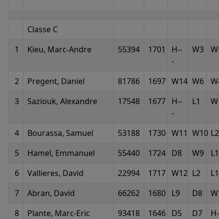
Classe C
1
Kieu, Marc-Andre
55394
1701
H--
W3
W
-
2
Pregent, Daniel
81786
1697
W14
W6
W
3
Saziouk, Alexandre
17548
1677
H--
L1
W
-
4
Bourassa, Samuel
53188
1730
W11
W10
L2
5
Hamel, Emmanuel
55440
1724
D8
W9
L1
6
Vallieres, David
22994
1717
W12
L2
L
7
Abran, David
66262
1680
L9
D8
W
8
Plante, Marc-Eric
93418
1646
D5
D7
H-