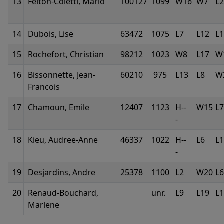
13
Felton-Coletti, Mario
100127
1099
W16
W7
L2
14
Dubois, Lise
63472
1075
L7
L12
L
15
Rochefort, Christian
98212
1023
W8
L17
W
16
Bissonnette, Jean-
60210
975
L13
L8
W
Francois
17
Chamoun, Emile
12407
1123
H--
W15
L7
-
18
Kieu, Audree-Anne
46337
1022
H--
L6
L
-
19
Desjardins, Andre
25378
1100
L2
W20
L6
20
Renaud-Bouchard,
unr.
L9
L19
L
Marlene