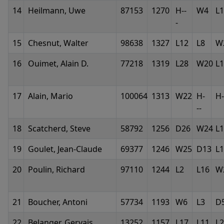
14
Heilmann, Uwe
87153
1270
H--
W4
L
-
15
Chesnut, Walter
98638
1327
L12
L8
W
16
Ouimet, Alain D.
77218
1319
L28
W20
L
17
Alain, Mario
100064
1313
W22
H-
H-
--
18
Scatcherd, Steve
58792
1256
D26
W24
L1
19
Goulet, Jean-Claude
69377
1246
W25
D13
L
20
Poulin, Richard
97110
1244
L2
L16
W
21
Boucher, Antoni
57734
1193
W6
L3
D
22
Belanger, Gervais
13252
1157
L17
L11
L