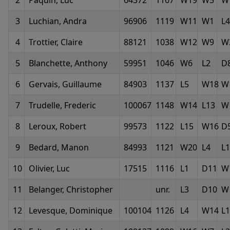
3
Luchian, Andra
96906
1119
W11
W1
L4
4
Trottier, Claire
88121
1038
W12
W9
W
5
Blanchette, Anthony
59951
1046
W6
L2
D
6
Gervais, Guillaume
84903
1137
L5
W18
W
7
Trudelle, Frederic
100067
1148
W14
L13
W
8
Leroux, Robert
99573
1122
L15
W16
D
9
Bedard, Manon
84993
1121
W20
L4
L1
10
Olivier, Luc
17515
1116
L1
D11
W
11
Belanger, Christopher
unr.
L3
D10
W
12
Levesque, Dominique
100104
1126
L4
W14
L