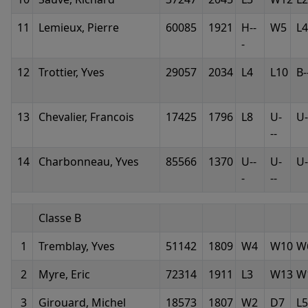
11
Lemieux, Pierre
60085
1921
H--
W5
L4
-
12
Trottier, Yves
29057
2034
L4
L10
B-
13
Chevalier, Francois
17425
1796
L8
U-
U-
--
14
Charbonneau, Yves
85566
1370
U--
U-
U-
-
--
Classe B
1
Tremblay, Yves
51142
1809
W4
W10
W
2
Myre, Eric
72314
1911
L3
W13
W
3
Girouard, Michel
18573
1807
W2
D7
L5