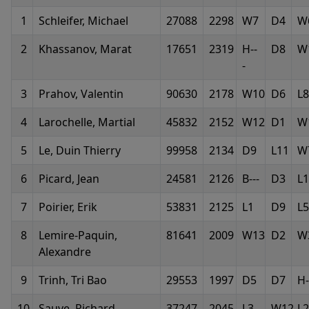
1
Schleifer, Michael
27088
2298
W7
D4
W
2
Khassanov, Marat
17651
2319
H--
D8
W
-
3
Prahov, Valentin
90630
2178
W10
D6
L8
4
Larochelle, Martial
45832
2152
W12
D1
W
5
Le, Duin Thierry
99958
2134
D9
L11
W
6
Picard, Jean
24581
2126
B---
D3
L1
7
Poirier, Erik
53831
2125
L1
D9
L5
8
Lemire-Paquin,
81641
2009
W13
D2
W
Alexandre
9
Trinh, Tri Bao
29553
1997
D5
D7
H-
10
Sauve, Richard
37247
2045
L3
W12
L2