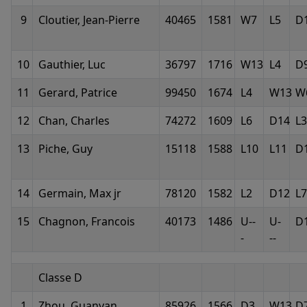
9
Cloutier, Jean-Pierre
40465
1581
W7
L5
D
10
Gauthier, Luc
36797
1716
W13
L4
D
11
Gerard, Patrice
99450
1674
L4
W13
W
12
Chan, Charles
74272
1609
L6
D14
L3
13
Piche, Guy
15118
1588
L10
L11
D
14
Germain, Max jr
78120
1582
L2
D12
L7
15
Chagnon, Francois
40173
1486
U--
U-
D
-
--
Classe D
1
Zhou, Guanyan
85926
1566
D3
W13
D