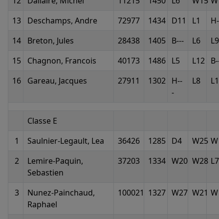
12
Dallaire, Michel
11215
1450
L6
W15
W
13
Deschamps, Andre
72977
1434
D11
L1
H-
14
Breton, Jules
28438
1405
B---
L6
L9
15
Chagnon, Francois
40173
1486
L5
L12
B-
16
Gareau, Jacques
27911
1302
H--
L8
L
-
Classe E
1
Saulnier-Legault, Lea
36426
1285
D4
W25
W
2
Lemire-Paquin,
37203
1334
W20
W28
L7
Sebastien
3
Nunez-Painchaud,
100021
1327
W27
W21
W
Raphael