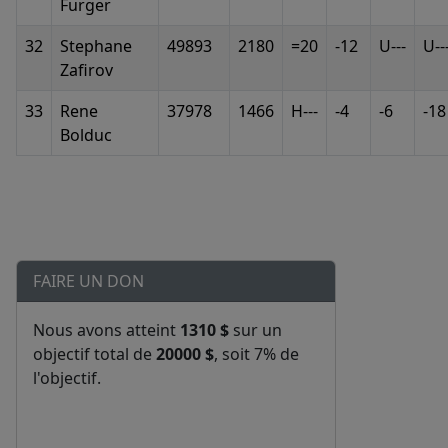
Furger
32
Stephane
49893
2180
=20
-12
U---
U--
Zafirov
33
Rene
37978
1466
H---
-4
-6
-18
Bolduc
FAIRE UN DON
Nous avons atteint
1310 $
sur un
objectif total de
20000 $
, soit 7% de
l'objectif.