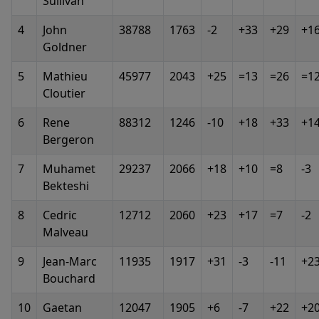
Sullivan
4
John
38788
1763
-2
+33
+29
+1
Goldner
5
Mathieu
45977
2043
+25
=13
=26
=1
Cloutier
6
Rene
88312
1246
-10
+18
+33
+1
Bergeron
7
Muhamet
29237
2066
+18
+10
=8
-3
Bekteshi
8
Cedric
12712
2060
+23
+17
=7
-2
Malveau
9
Jean-Marc
11935
1917
+31
-3
-11
+2
Bouchard
10
Gaetan
12047
1905
+6
-7
+22
+2