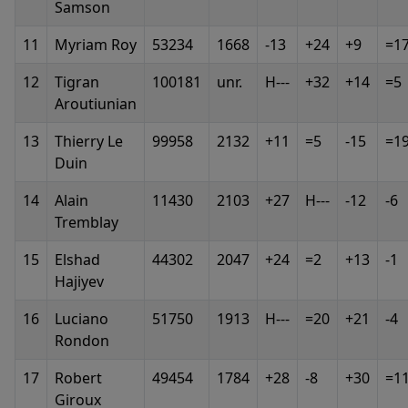
Samson
11
Myriam Roy
53234
1668
-13
+24
+9
=1
12
Tigran
100181
unr.
H---
+32
+14
=5
Aroutiunian
13
Thierry Le
99958
2132
+11
=5
-15
=1
Duin
14
Alain
11430
2103
+27
H---
-12
-6
Tremblay
15
Elshad
44302
2047
+24
=2
+13
-1
Hajiyev
16
Luciano
51750
1913
H---
=20
+21
-4
Rondon
17
Robert
49454
1784
+28
-8
+30
=1
Giroux