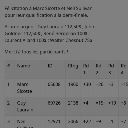
Félicitation à Marc Sicotte et Neil Sullivan
pour leur qualification à la demi-finale.
Prix en argent: Guy Laurain 112,50$ ; John
Goldner 112,50$ ; René Bergeron 100$ ;
Laurent Allard 100$ ; Walter Chesnut 75$
Merci à tous les participants !
#
Name
ID
Rtng
Rd
Rd
Rd
Rd
1
2
3
4
1
Marc
65608
1960
+30
+26
=3
+1
Sicotte
2
Guy
69726
2138
+4
=15
+19
+8
Laurain
3
Neil
12971
2066
+22
+9
=1
+7