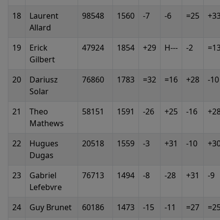
18
Laurent
98548
1560
-7
-6
=25
+3
Allard
19
Erick
47924
1854
+29
H---
-2
=1
Gilbert
20
Dariusz
76860
1783
=32
=16
+28
-10
Solar
21
Theo
58151
1591
-26
+25
-16
+2
Mathews
22
Hugues
20518
1559
-3
+31
-10
+3
Dugas
23
Gabriel
76713
1494
-8
-28
+31
-9
Lefebvre
24
Guy Brunet
60186
1473
-15
-11
=27
=2