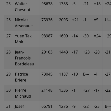
25
Walter
98638
1385
-5
-21
=18
=2
Chesnut
26
Nicolas
75936
2095
+21
-1
=5
U--
Arsenault
27
Yuen Tak
98987
1609
-14
-30
=24
+2
Mok
28
Jean-
29103
1443
-17
+23
-20
-21
Francois
Bordeleau
29
Patrice
73045
1187
-19
B---
-4
-27
Briere
30
Pierre
21148
1335
-1
+27
-17
-22
Michaud
31
Josef
66791
1276
-9
-22
-23
B---