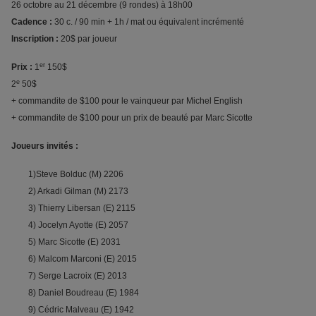
26 octobre au 21 décembre (9 rondes) à 18h00
Cadence :
30 c. / 90 min + 1h / mat ou équivalent incrémenté
Inscription :
20$ par joueur
er
Prix :
1
150$
e
2
50$
+ commandite de $100 pour le vainqueur par Michel English
+ commandite de $100 pour un prix de beauté par Marc Sicotte
Joueurs invités :
1)Steve Bolduc (M) 2206
2) Arkadi Gilman (M) 2173
3) Thierry Libersan (E) 2115
4) Jocelyn Ayotte (E) 2057
5) Marc Sicotte (E) 2031
6) Malcom Marconi (E) 2015
7) Serge Lacroix (E) 2013
8) Daniel Boudreau (E) 1984
9) Cédric Malveau (E) 1942