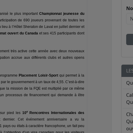
No
ganisé le plus important
Championnat jeunesse du
ticipation de 690 joueurs provenant de toutes les
ieu à l’Hôtel Sheraton de Laval en juillet dernier et
nat ouvert du Canada
et ses 415 participants dont
vement très active cette année avec deux nouveaux
pation accrue aux différents clubs et autres opens
LE
e programme
Placement Loisir-Sport
qui permet à la
Qu
 par le gouvernement à un taux de 4,55. C’est-à-dire
 que la mission de la FQE est multiplié par ce même
Ca
là un processus de financement qui demande à être
Qu
e
 sur pied les
10
Rencontres Internationales des
Ch
dernier. Cet événement anniversaire a vu la
Qu
1 pays ou états à caractère francophone, un fait peu
ouv
 à l’obtention d’un visa canadien pour les visiteurs