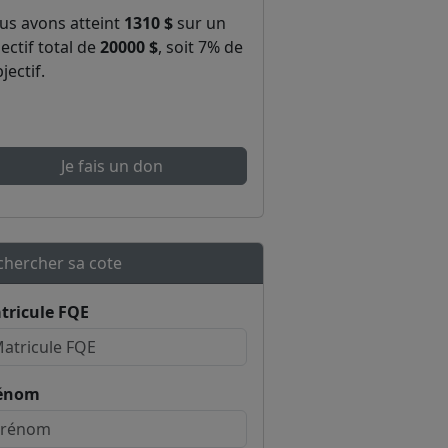
us avons atteint
1310 $
sur un
ectif total de
20000 $
, soit 7% de
bjectif.
Je fais un don
chercher sa cote
tricule FQE
énom