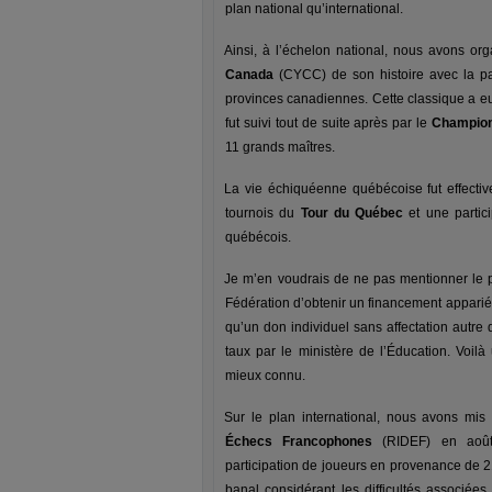
plan national qu’international.
Ainsi, à l’échelon national, nous avons or
Canada
(CYCC) de son histoire avec la par
provinces canadiennes. Cette classique a eu l
fut suivi tout de suite après par le
Champion
11 grands maîtres.
La vie échiquéenne québécoise fut effecti
tournois du
Tour du Québec
et une partici
québécois.
Je m’en voudrais de ne pas mentionner l
Fédération d’obtenir un financement apparié
qu’un don individuel sans affectation autre
taux par le ministère de l’Éducation. Voi
mieux connu.
Sur le plan international, nous avons mis
Échecs Francophones
(RIDEF) en août 
participation de joueurs en provenance de 2
banal considérant les difficultés associées