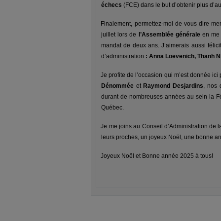
échecs
(FCE) dans le but d’obtenir plus d’a
Finalement, permettez-moi de vous dire me
juillet lors de
l’Assemblée générale
en me r
mandat de deux ans.
J’aimerais aussi féli
d’administration
: Anna Loevenich, Thanh N
Je profite de l’occasion qui m’est donnée i
Dénommée
et
Raymond Desjardins
, nos
durant de nombreuses années au sein la Fé
Québec.
Je me joins au Conseil d’Administration de 
leurs proches, un joyeux Noël, une bonne 
Joyeux Noël et Bonne année 2025 à tous!