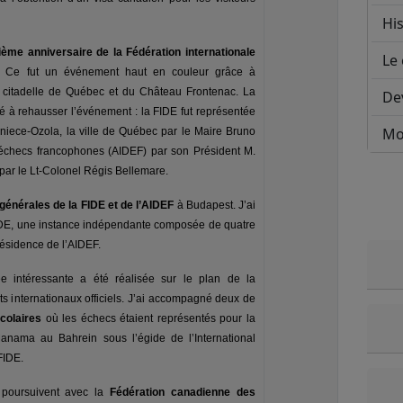
His
ième anniversaire de la Fédération internationale
Le 
. Ce fut un événement haut en couleur grâce à
citadelle de Québec et du Château Frontenac. La
De
ué à rehausser l’événement : la FIDE fut représentée
Mo
niece-Ozola, la ville de Québec par le Maire Bruno
s échecs francophones (AIDEF) par son Président M.
par le Lt-Colonel Régis Bellemare.
énérales de la FIDE et de l’AIDEF
à Budapest. J’ai
 FIDE, une instance indépendante composée de quatre
résidence de l’AIDEF.
e intéressante a été réalisée sur le plan de la
 internationaux officiels. J’ai accompagné deux de
colaires
où les échecs étaient représentés pour la
anama au Bahrein sous l’égide de l’International
FIDE.
 poursuivent avec la
Fédération canadienne des