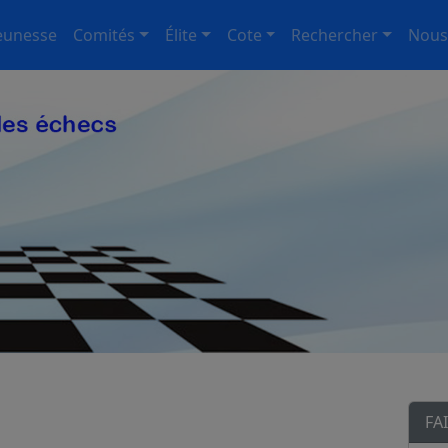
eunesse
Comités
Élite
Cote
Rechercher
Nous
FA