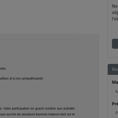
No
obj
l'o
Re
pala,
uébec et à nos sympathisants!
Ma
Pr
. Votre participation en grand nombre aux activités
aux succès de plusieurs tournois majeurs tant sur le