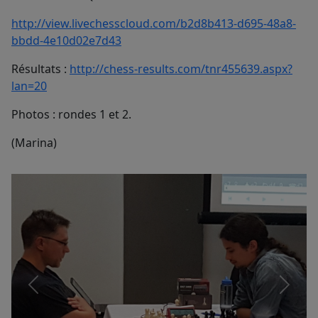
http://view.livechesscloud.com/b2d8b413-d695-48a8-
bbdd-4e10d02e7d43
Résultats :
http://chess-results.com/tnr455639.aspx?
lan=20
Photos : rondes 1 et 2.
(Marina)