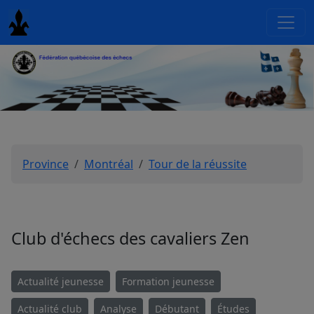
Province
Montréal
Tour de la réussite
Club d'échecs des cavaliers Zen
Actualité jeunesse
Formation jeunesse
Actualité club
Analyse
Débutant
Études