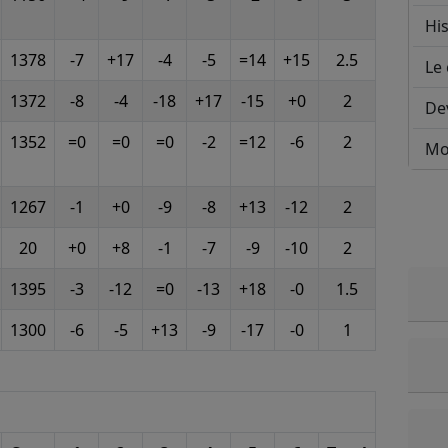
His
1378
-7
+17
-4
-5
=14
+15
2.5
Le 
1372
-8
-4
-18
+17
-15
+0
2
De
1352
=0
=0
=0
-2
=12
-6
2
Mo
1267
-1
+0
-9
-8
+13
-12
2
20
+0
+8
-1
-7
-9
-10
2
1395
-3
-12
=0
-13
+18
-0
1.5
1300
-6
-5
+13
-9
-17
-0
1