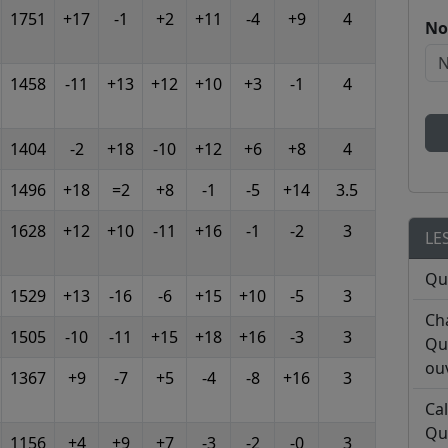
1751
+17
-1
+2
+11
-4
+9
4
No
1458
-11
+13
+12
+10
+3
-1
4
1404
-2
+18
-10
+12
+6
+8
4
1496
+18
=2
+8
-1
-5
+14
3.5
1628
+12
+10
-11
+16
-1
-2
3
LE
Qu
1529
+13
-16
-6
+15
+10
-5
3
Ch
1505
-10
-11
+15
+18
+16
-3
3
Qu
ouv
1367
+9
-7
+5
-4
-8
+16
3
Ca
Qu
1156
+4
+9
+7
-3
-2
-0
3