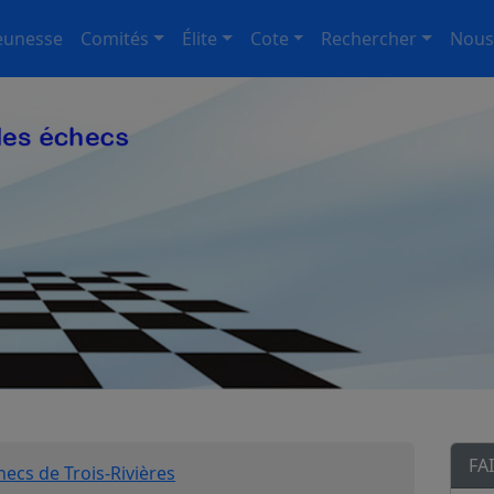
eunesse
Comités
Élite
Cote
Rechercher
Nous
FA
hecs de Trois-Rivières