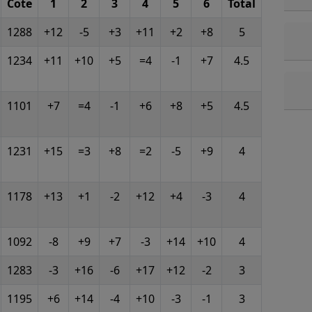
Cote
1
2
3
4
5
6
Total
1288
+12
-5
+3
+11
+2
+8
5
1234
+11
+10
+5
=4
-1
+7
4.5
1101
+7
=4
-1
+6
+8
+5
4.5
1231
+15
=3
+8
=2
-5
+9
4
1178
+13
+1
-2
+12
+4
-3
4
1092
-8
+9
+7
-3
+14
+10
4
1283
-3
+16
-6
+17
+12
-2
3
1195
+6
+14
-4
+10
-3
-1
3