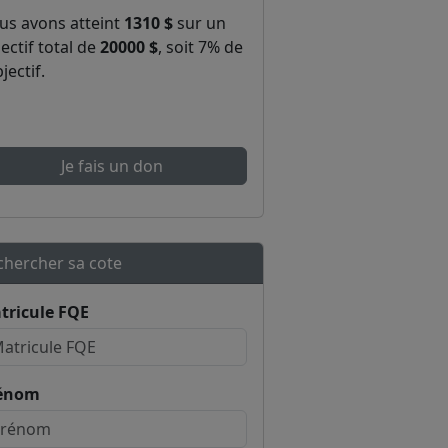
us avons atteint
1310 $
sur un
ectif total de
20000 $
, soit 7% de
bjectif.
Je fais un don
chercher sa cote
tricule FQE
énom