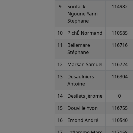
9
Sonfack
114982
Ngoune Yann
Stephane
10
PichÉ Normand
110585
11
Bellemare
116716
Stéphane
12
Marsan Samuel
116724
13
Desaulniers
116304
Antoine
14
Desilets Jérome
0
15
Douville Yvon
116755
16
Emond André
110540
17
Laflamme Marc
117158