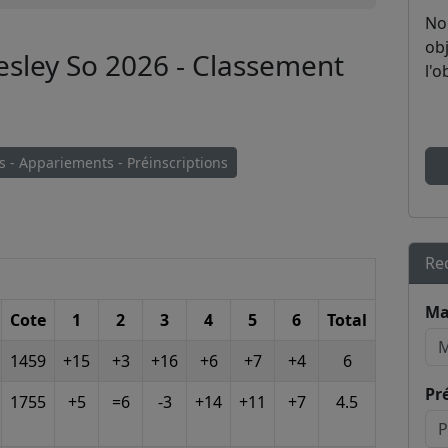
No
obj
sley So 2026 - Classement
l'o
s - Appariements - Préinscriptions
Re
Ma
Cote
1
2
3
4
5
6
Total
1459
+15
+3
+16
+6
+7
+4
6
Pr
1755
+5
=6
-3
+14
+11
+7
4.5