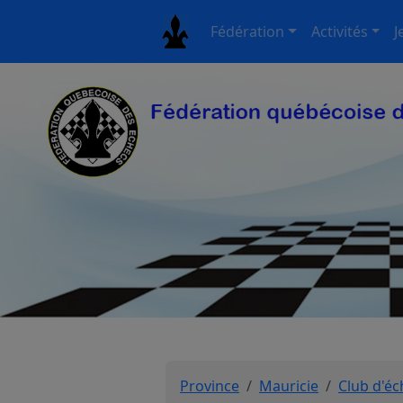
Fédération
Activités
J
Province
Mauricie
Club d'éc