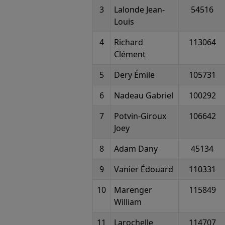
3
Lalonde Jean-
54516
Louis
4
Richard
113064
Clément
5
Dery Émile
105731
6
Nadeau Gabriel
100292
7
Potvin-Giroux
106642
Joey
8
Adam Dany
45134
9
Vanier Édouard
110331
10
Marenger
115849
William
11
Larochelle
114707