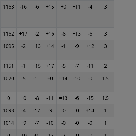
1163
-16
-6
+15
+0
+11
-4
3
1162
+17
-2
+16
-8
+13
-6
3
1095
-2
+13
+14
-1
-9
+12
3
1151
-1
+15
+17
-5
-7
-11
2
1020
-5
-11
+0
=14
-10
-0
1.5
0
+0
-8
-11
=13
-6
-15
1.5
1093
-4
-12
-9
-0
-0
+14
1
1014
+9
-7
-10
-0
-0
-0
1
0
-10
+0
-12
-7
-0
-0
1