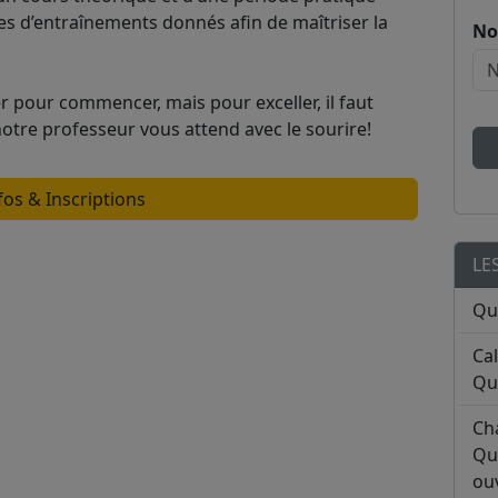
ces d’entraînements donnés afin de maîtriser la
No
er pour commencer, mais pour exceller, il faut
tre professeur vous attend avec le sourire!
fos & Inscriptions
LE
Qu
Ca
Qu
Ch
Qu
ouv