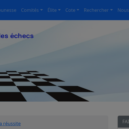
eunesse
Comités
Élite
Cote
Rechercher
Nous
FA
a réussite