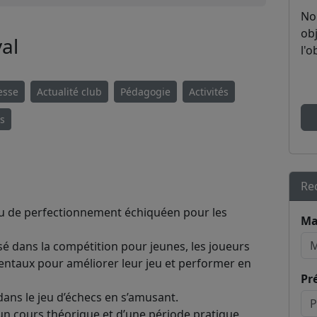
No
obj
al
l'o
esse
Actualité club
Pédagogie
Activités
es
Re
lieu de perfectionnement échiquéen pour les
Ma
sé dans la compétition pour jeunes, les joueurs
ntaux pour améliorer leur jeu et performer en
Pr
 dans le jeu d’échecs en s’amusant.
n cours théorique et d’une période pratique