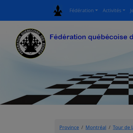
Fédération
Activités
J
Province
Montréal
Tour de l