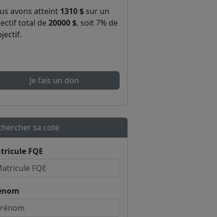
us avons atteint
1310 $
sur un
ectif total de
20000 $
, soit 7% de
bjectif.
Je fais un don
chercher sa cote
tricule FQE
énom