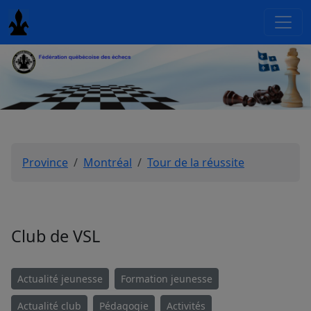
Province
Montréal
Tour de la réussite
Club de VSL
Actualité jeunesse
Formation jeunesse
Actualité club
Pédagogie
Activités