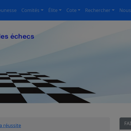
eunesse
Comités
Élite
Cote
Rechercher
Nous
FA
a réussite