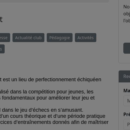
No
obj
t
l'o
esse
Actualité club
Pédagogie
Activités
es
Re
t est un lieu de perfectionnement échiquéen
Ma
lisé dans la compétition pour jeunes, les
s fondamentaux pour améliorer leur jeu et
el dans le jeu d’échecs en s’amusant.
Pr
un cours théorique et d’une période pratique
cices d’entraînements donnés afin de maîtriser