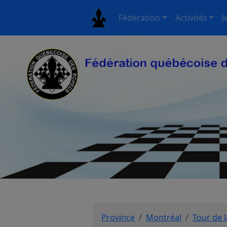
Fédération
Activités
J
Province
Montréal
Tour de l