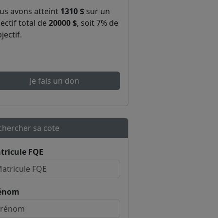
us avons atteint
1310 $
sur un
ectif total de
20000 $
, soit 7% de
bjectif.
Je fais un don
chercher sa cote
tricule FQE
énom