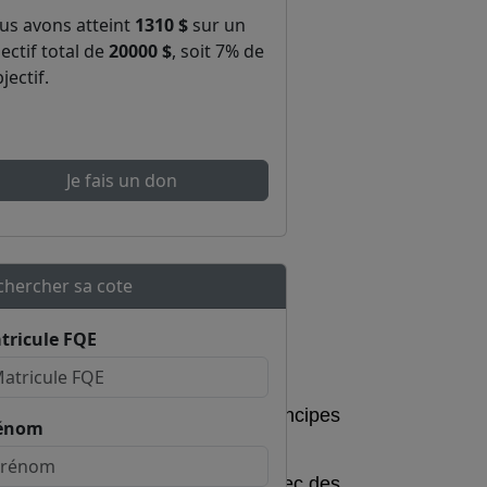
us avons atteint
1310 $
sur un
ectif total de
20000 $
, soit 7% de
bjectif.
Je fais un don
chercher sa cote
tricule FQE
r les jeunes.
s, les joueurs apprendront les principes
énom
.
de pratique (partie cotée FQE) avec des