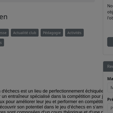
No
obj
Zen
l'o
esse
Actualité club
Pédagogie
Activités
es
Re
Ma
 d'échecs est un lieu de perfectionnement échiquéen pou
 un entraîneur spécialisé dans la compétition pour jeune
Pr
x pour améliorer leur jeu et performer en compétition.
 découvrir son potentiel dans le jeu d’échecs en s’amusant
res sont composées d’un cours théorique et d’une pério