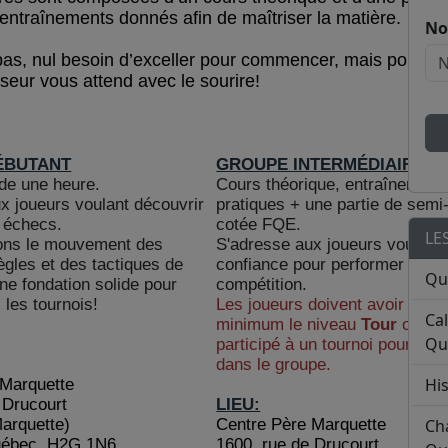
’entraînements donnés afin de maîtriser la matière.
No
pas, nul besoin d’exceller pour commencer, mais pour ex
sseur vous attend avec le sourire!
ÉBUTANT
GROUPE INTERMÉDIAIRE
de une heure.
Cours théorique, entraînement
x joueurs voulant découvrir
pratiques + une partie de semi
s échecs.
cotée FQE.
LE
rons le mouvement des
S'adresse aux joueurs voulant b
ègles et des tactiques de
confiance pour performer en
Qu
une fondation solide pour
compétition.
 les tournois!
Les joueurs doivent avoir attei
Ca
minimum le niveau
Tour
ou avo
Qu
participé à un tournoi pour êtr
dans le groupe.
His
 Marquette
 Drucourt
LIEU:
Marquette)
Centre Père Marquette
Ch
uébec, H2G 1N6
1600, rue de Drucourt