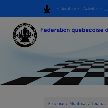
Fédération
Activités
J
Province
Montréal
Tour de l