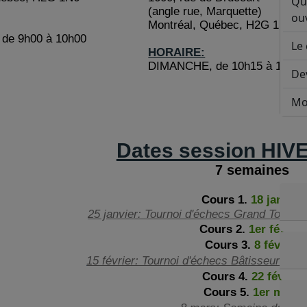
Qu
(angle rue, Marquette)
ouv
Montréal, Québec, H2G 1N6
de 9h00 à 10h00
Le 
HORAIRE:
DIMANCHE, de 10h15 à 12h15
De
Mo
Dates session HIV
7 semaines
Cours 1.
18 janvier
25 janvier: Tournoi d'échecs Grand Tour 
Cours 2.
1er février
Cours 3.
8 février
15 février: Tournoi d'échecs Bâtisseur de l
Cours 4.
22 février
Cours 5.
1er mars