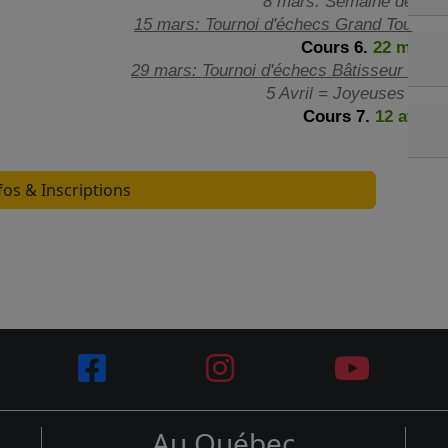
8 mars: Semaine de rel
15 mars: Tournoi d'échecs Grand Tour Pha
Cours 6.
22 mars
29 mars: Tournoi d'échecs Bâtisseur de Pâ
5 Avril = Joyeuses Pâqu
Cours 7.
12 avril
fos & Inscriptions
Au Québec