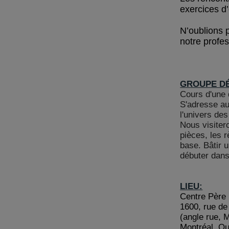
exercices d
N’oublions 
notre profe
GROUPE D
Cours d'une 
S'adresse au
l'univers de
Nous visite
pièces, les r
base. Bâtir 
débuter dans
LIEU:
Centre Père
1600, rue de
(angle rue, 
Montréal, Q