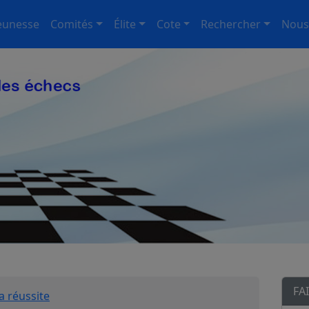
eunesse
Comités
Élite
Cote
Rechercher
Nous
FA
a réussite