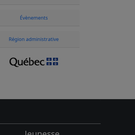
âche
se 2 (Patro Villeray)
Évènements
ques (Patro Villeray)
es!
Région administrative
Jeunesse