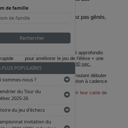
m de famille
celler, il faut commencer! Ne soyez pas gênés,
Rechercher
GROUPE AVANCÉ
s
Analyse et entraînement approfondis
-rapide
pour améliorer le jeu de l'élève + une
partie lente de
30 min.+30 sec.
S PLUS POPULAIRES
âtir leur
incrément.
S'adresse aux joueurs voulant débuter
i sommes-nous ?
et performer en compétition à cadence
nt au
classique.
lendrier du Tour du
ir
Les joueurs doivent avoir leur carte de
ébec 2025-26
e accepté
membre FQE
à jour
.
toire du jeu d'échecs
LIEU:
Centre Père Marquette
ampionnat invitation du
1600, rue de Drucourt
(angle rue, Marquette)