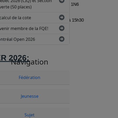
ébec 2026 (CIQ) et Section
Montréal, Québec, H2G 1N6
erte (50 places)
HORAIRE:
calcul de la cote
DIMANCHE, de 12h30 à 15h30
venir membre de la FQE!
ntréal Open 2026
ER 2026:
Navigation
Fédération
Phase 2
(Patro Villeray)
Jeunesse
'Amour (Patro Villeray)
Sujet