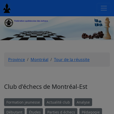
Province
Montréal
Tour de la réussite
Club d'échecs de Montréal-Est
Formation jeunesse
Actualité club
Analyse
Débutant
Études
Parties d échecs
Pédagogie