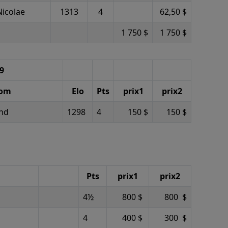
Nicolae
1313
4
62,50 $
1 750 $
1 750 $
99
om
Elo
Pts
prix1
prix2
nd
1298
4
150 $
150 $
Pts
prix1
prix2
4½
800 $
800 $
4
400 $
300 $