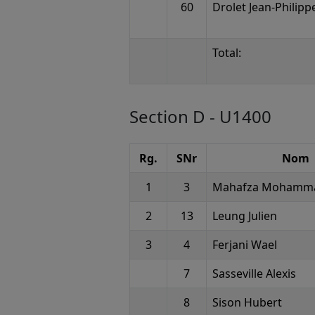
60
Drolet Jean-Philipp
Total:
Section D - U1400
Rg.
SNr
Nom
1
3
Mahafza Mohamm
2
13
Leung Julien
3
4
Ferjani Wael
7
Sasseville Alexis
8
Sison Hubert