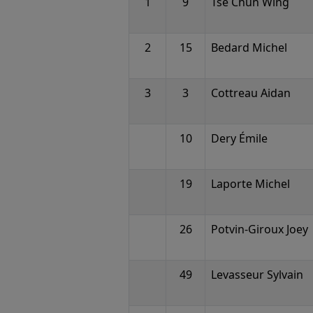
1
9
Tse Chun Wing
2
15
Bedard Michel
3
3
Cottreau Aidan
10
Dery Émile
19
Laporte Michel
26
Potvin-Giroux Joey
49
Levasseur Sylvain