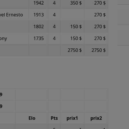
1942
4
350 $
270 $
el Ernesto
1913
4
270 $
1802
4
150 $
270 $
ony
1735
4
150 $
270 $
2750 $
2750 $
99
99
Elo
Pts
prix1
prix2