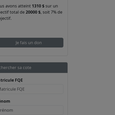
us avons atteint
1310 $
sur un
ectif total de
20000 $
, soit 7% de
bjectif.
Je fais un don
chercher sa cote
tricule FQE
énom