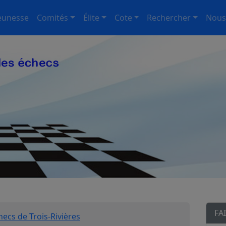
eunesse
Comités
Élite
Cote
Rechercher
Nous
FA
hecs de Trois-Rivières