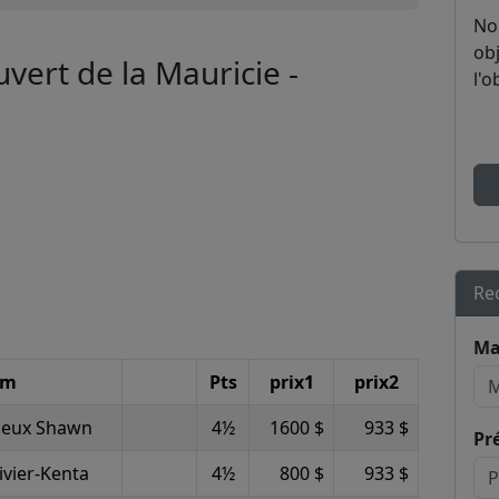
No
obj
ert de la Mauricie -
l'o
Re
Ma
om
Pts
prix1
prix2
ieux Shawn
4½
1600 $
933 $
Pr
ivier-Kenta
4½
800 $
933 $