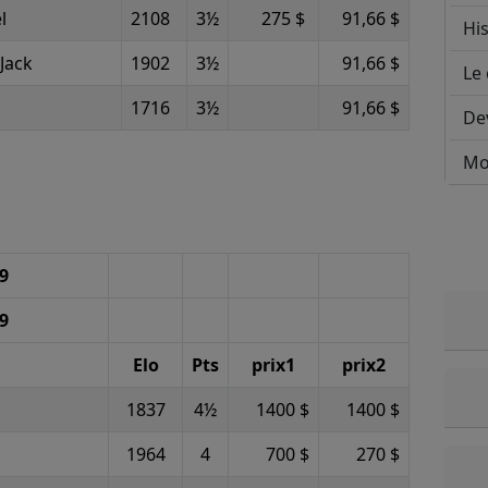
l
2108
3½
275 $
91,66 $
His
Jack
1902
3½
91,66 $
Le 
1716
3½
91,66 $
De
Mo
99
99
Elo
Pts
prix1
prix2
1837
4½
1400 $
1400 $
1964
4
700 $
270 $