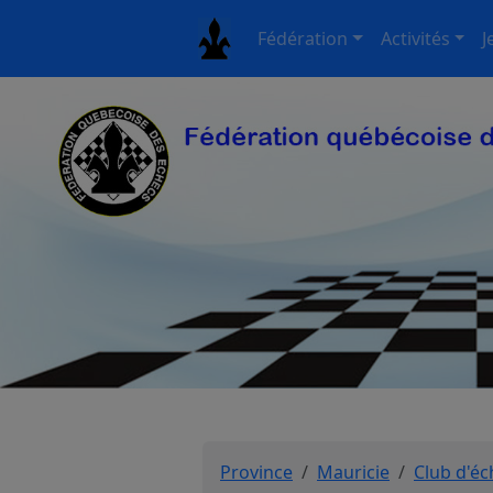
Fédération
Activités
J
Province
Mauricie
Club d'éc