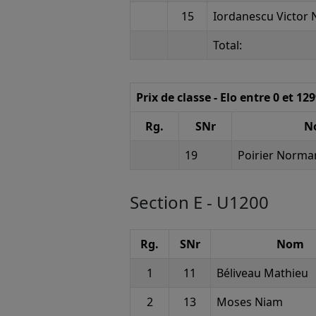
15
Iordanescu Victor 
Total:
Prix de classe - Elo entre 0 et 12
Rg.
SNr
N
19
Poirier Norma
Section E - U1200
Rg.
SNr
Nom
1
11
Béliveau Mathieu
2
13
Moses Niam