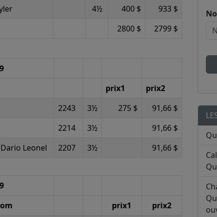
yler
4½
400 $
933 $
No
2800 $
2799 $
99
prix1
prix2
2243
3½
275 $
91,66 $
LE
2214
3½
91,66 $
Qu
 Dario Leonel
2207
3½
91,66 $
Ca
Qu
99
Ch
Qu
om
prix1
prix2
ouv