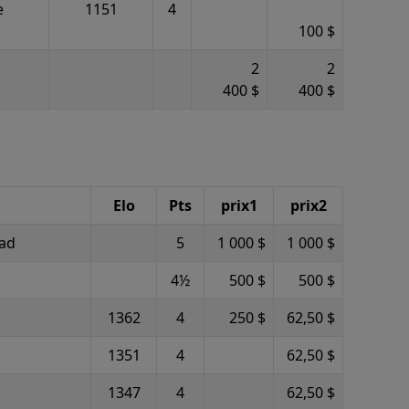
e
1151
4
100 $
2
2
400 $
400 $
Elo
Pts
prix1
prix2
ad
5
1 000 $
1 000 $
4½
500 $
500 $
1362
4
250 $
62,50 $
1351
4
62,50 $
1347
4
62,50 $