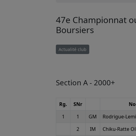
47e Championnat ouv
Boursiers
Actualité club
Section A - 2000+
Rg.
SNr
N
1
1
GM
Rodrigue-Lem
2
IM
Chiku-Ratte Ol