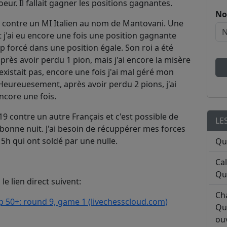
eur. Il fallait gagner les positions gagnantes.
No
irs contre un MI Italien au nom de Mantovani. Une
t j'ai eu encore une fois une position gagnante
p forcé dans une position égale. Son roi a été
près avoir perdu 1 pion, mais j'ai encore la misère
xistait pas, encore une fois j'ai mal géré mon
 Heureuesement, après avoir perdu 2 pions, j'ai
encore une fois.
19 contre un autre Français et c'est possible de
LE
 , bonne nuit. J'ai besoin de récuppérer mes forces
5h qui ont soldé par une nulle.
Qu
Ca
Qu
le lien direct suivent:
Ch
50+: round 9, game 1 (livechesscloud.com)
Qu
ouv