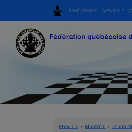
Fédération
Activités
J
Province
Montréal
Thanh N