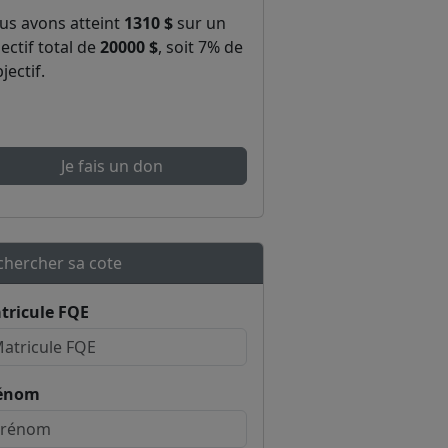
us avons atteint
1310 $
sur un
ectif total de
20000 $
, soit 7% de
bjectif.
Je fais un don
chercher sa cote
tricule FQE
énom