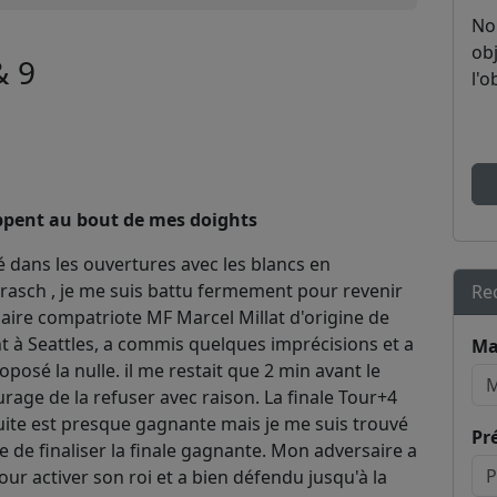
No
obj
& 9
l'o
appent au bout de mes doights
é dans les ouvertures avec les blancs en
rrasch , je me suis battu fermement pour revenir
Re
aire compatriote MF Marcel Millat d'origine de
t à Seattles, a commis quelques imprécisions et a
Ma
oposé la nulle. il me restait que 2 min avant le
urage de la refuser avec raison. La finale Tour+4
suite est presque gagnante mais je me suis trouvé
Pr
e de finaliser la finale gagnante. Mon adversaire a
ur activer son roi et a bien défendu jusqu'à la