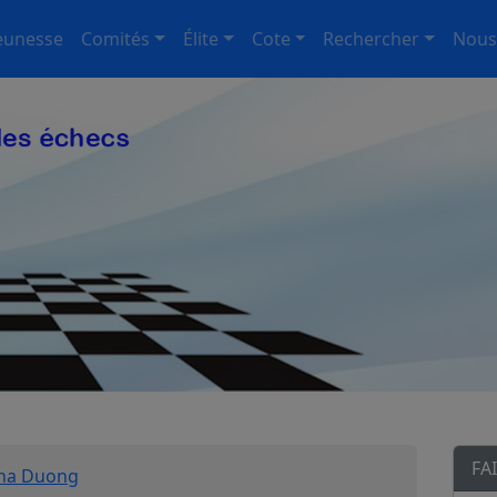
eunesse
Comités
Élite
Cote
Rechercher
Nous
FA
ha Duong