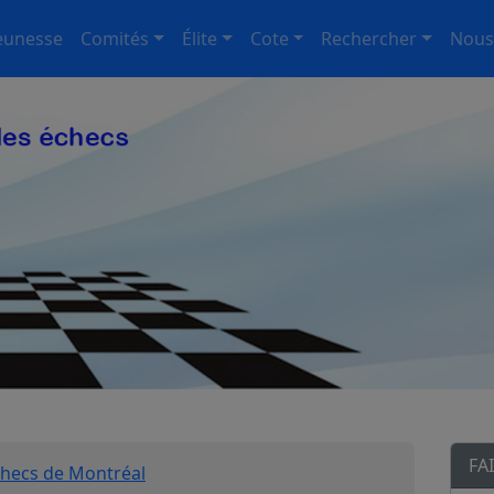
eunesse
Comités
Élite
Cote
Rechercher
Nous
FA
checs de Montréal