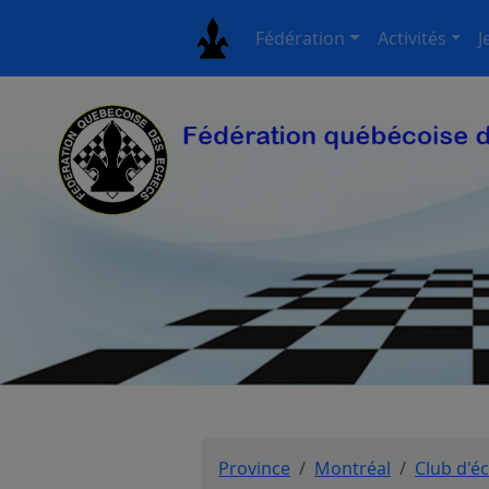
Fédération
Activités
J
Province
Montréal
Club d'é