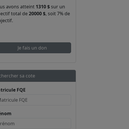
us avons atteint
1310 $
sur un
ectif total de
20000 $
, soit 7% de
bjectif.
Je fais un don
chercher sa cote
tricule FQE
énom