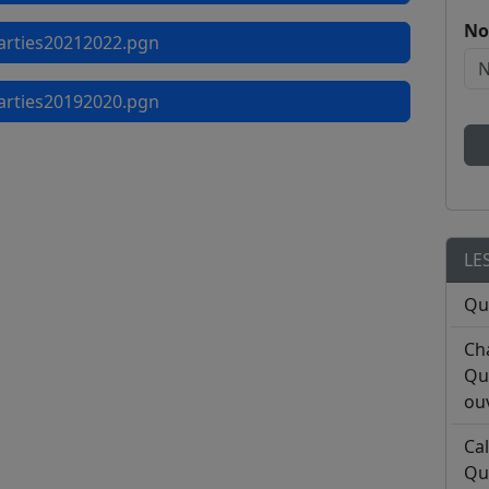
No
rties20212022.pgn
rties20192020.pgn
LE
Qu
Ch
Qu
ouv
Ca
Qu