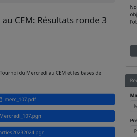
No
obj
 au CEM: Résultats ronde 3
l'o
u Tournoi du Mercredi au CEM et les bases de
Re
Ma
merc_107.pdf
ercredi_107.pgn
Pr
rties20232024.pgn