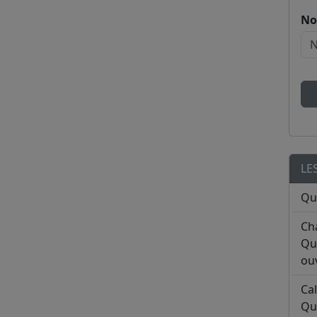
No
LE
Qu
Ch
Qu
ouv
Ca
Qu