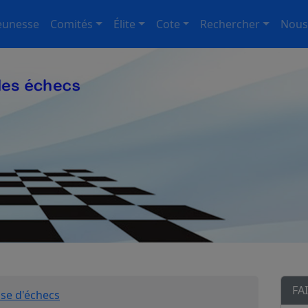
eunesse
Comités
Élite
Cote
Rechercher
Nous
FA
ise d'échecs