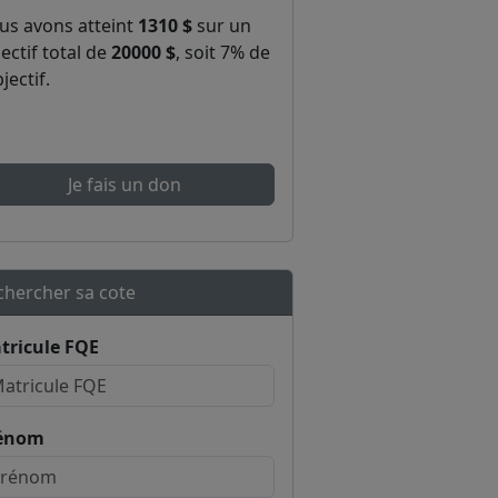
us avons atteint
1310 $
sur un
ectif total de
20000 $
, soit 7% de
bjectif.
Je fais un don
chercher sa cote
tricule FQE
énom