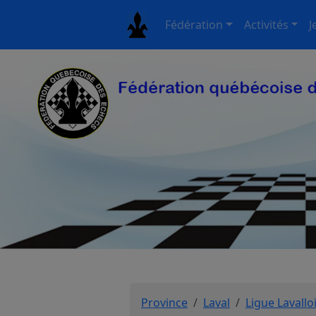
Fédération
Activités
J
Province
Laval
Ligue Lavallo