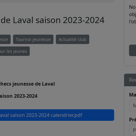
No
obj
r de Laval saison 2023-2024
l'o
esse
Tournoi jeunesse
Actualité club
ur les jeunes
Re
checs jeunesse de Laval
Ma
aison 2023-2024
aval saison 2023-2024 calendrier.pdf
Pr