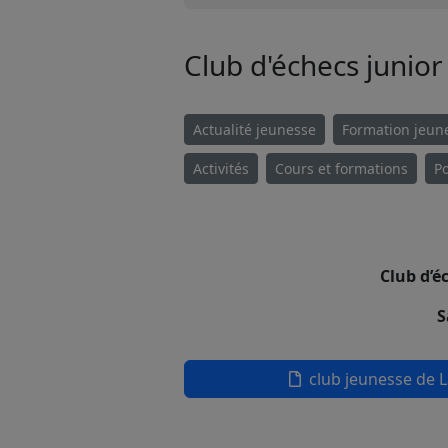
Club d'échecs junio
Actualité jeunesse
Formation jeun
Activités
Cours et formations
Po
Club d’é
S
club jeunesse de L