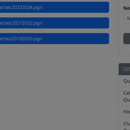
rties20232024.pgn
No
rties20212022.pgn
rties20192020.pgn
LE
Qu
Ca
Qu
His
Ch