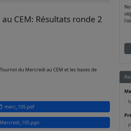
No
obj
 au CEM: Résultats ronde 2
l'o
u Tournoi du Mercredi au CEM et les bases de
Re
Ma
merc_105.pdf
Pr
ercredi_105.pgn