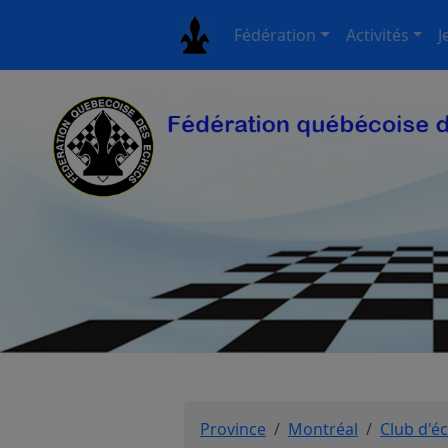
Fédération
Activités
J
Province
Montréal
Club d'é