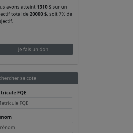
us avons atteint
1310 $
sur un
ectif total de
20000 $
, soit 7% de
bjectif.
Je fais un don
chercher sa cote
tricule FQE
énom