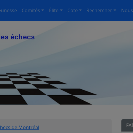
eunesse
Comités
Élite
Cote
Rechercher
Nous
FA
checs de Montréal