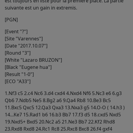
est toujours en liste pour la première place. La partie
suivante est un gain in extremis.
[PGN]
[Event "?"]
[Site "Varennes"]
[Date "2017.10.07"]
[Round "3"]
[White "Lazaro BRUZON"]
[Black "Eugene hua"]
[Result "1-0"]
[ECO "A33"]
1.Nf3 c5 2.c4 Nc6 3.d4 cxd4 4.Nxd4 Nf6 5.Nc3 e6 6.g3
Qb6 7.Ndb5 Ne5 8.Bg2 a6 9.Qa4 Rb8 10.Be3 Bc5
11.Bxc5 Qxc5 12.Qa3 Qxa3 13.Nxa3 g5 14.O-O ( 14.h3 )
14...Ke7 15.Rad1 b6 16.b3 Bb7 17.f3 d5 18.cxd5 Nxd5
19.Nxd5+ Bxd5 20.Nc2 a5 21.Ne3 Bb7 22.Kf2 Rhd8
23.Rxd8 Rxd8 24.Rc1 Rc8 25.Rxc8 Bxc8 26.f4 gxf4