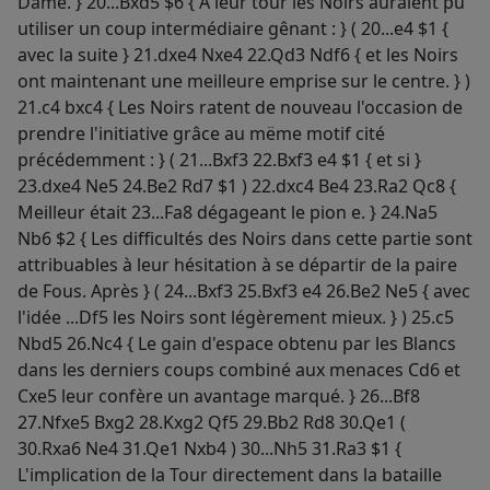
Dame. } 20...Bxd5 $6 { À leur tour les Noirs auraient pû
utiliser un coup intermédiaire gênant : } ( 20...e4 $1 {
avec la suite } 21.dxe4 Nxe4 22.Qd3 Ndf6 { et les Noirs
ont maintenant une meilleure emprise sur le centre. } )
21.c4 bxc4 { Les Noirs ratent de nouveau l'occasion de
prendre l'initiative grâce au mëme motif cité
précédemment : } ( 21...Bxf3 22.Bxf3 e4 $1 { et si }
23.dxe4 Ne5 24.Be2 Rd7 $1 ) 22.dxc4 Be4 23.Ra2 Qc8 {
Meilleur était 23...Fa8 dégageant le pion e. } 24.Na5
Nb6 $2 { Les difficultés des Noirs dans cette partie sont
attribuables à leur hésitation à se départir de la paire
de Fous. Après } ( 24...Bxf3 25.Bxf3 e4 26.Be2 Ne5 { avec
l'idée ...Df5 les Noirs sont légèrement mieux. } ) 25.c5
Nbd5 26.Nc4 { Le gain d'espace obtenu par les Blancs
dans les derniers coups combiné aux menaces Cd6 et
Cxe5 leur confère un avantage marqué. } 26...Bf8
27.Nfxe5 Bxg2 28.Kxg2 Qf5 29.Bb2 Rd8 30.Qe1 (
30.Rxa6 Ne4 31.Qe1 Nxb4 ) 30...Nh5 31.Ra3 $1 {
L'implication de la Tour directement dans la bataille