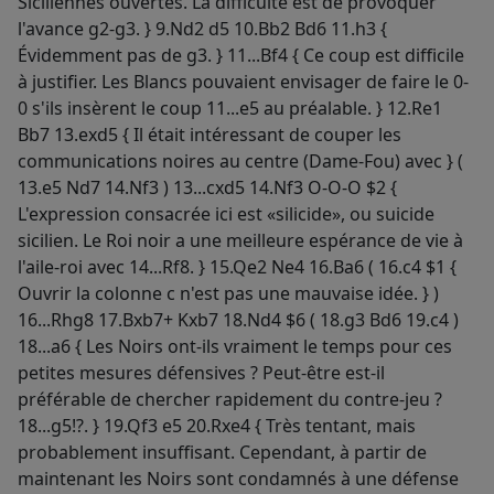
Siciliennes ouvertes. La difficulté est de provoquer
l'avance g2-g3. } 9.Nd2 d5 10.Bb2 Bd6 11.h3 {
Évidemment pas de g3. } 11...Bf4 { Ce coup est difficile
à justifier. Les Blancs pouvaient envisager de faire le 0-
0 s'ils insèrent le coup 11...e5 au préalable. } 12.Re1
Bb7 13.exd5 { Il était intéressant de couper les
communications noires au centre (Dame-Fou) avec } (
13.e5 Nd7 14.Nf3 ) 13...cxd5 14.Nf3 O-O-O $2 {
L'expression consacrée ici est «silicide», ou suicide
sicilien. Le Roi noir a une meilleure espérance de vie à
l'aile-roi avec 14...Rf8. } 15.Qe2 Ne4 16.Ba6 ( 16.c4 $1 {
Ouvrir la colonne c n'est pas une mauvaise idée. } )
16...Rhg8 17.Bxb7+ Kxb7 18.Nd4 $6 ( 18.g3 Bd6 19.c4 )
18...a6 { Les Noirs ont-ils vraiment le temps pour ces
petites mesures défensives ? Peut-être est-il
préférable de chercher rapidement du contre-jeu ?
18...g5!?. } 19.Qf3 e5 20.Rxe4 { Très tentant, mais
probablement insuffisant. Cependant, à partir de
maintenant les Noirs sont condamnés à une défense