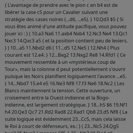
{ L'avantage de prendre avec le pion c en b4 est de
libérer la case c5 pour un Cavalier suivant une
stratégie des cases noires (...d6, ...e5). } 10.Qd3 $5 { Si
vous êtes animé d'une attitude pacifique, vous pouvez
jouer ici : } ( 10.a3 Na6 11.axb4 Nxb4 12.Nc3 Ne4 13.Qc1
Nxc3 14.Qxc3 a5 { et la position contient peu de leviers.
} ) 10...a5 11.Nbd2 d6 ( 11...d5 12.Ne5 ) 12.Nh4 { Plus
courant est 12.e4. } 12...Bxg2 13.Nxg2 Re8 14.Rfd1 { Ce
mouvement ressemble à un «mystérieux coup de
Tour», mais la colonne d peut potentiellement s'ouvrir
puisque les Noirs planifient logiquement l'avance ...e5.
} 14...Nbd7 15.e4 e5 16.Ne3 Nf8 17.f3 Ne6 18.Nc2 { Les
Blancs maintiennent la tension. Cette ouverture, un
croisement entre la Ouest-indienne et la Bogo-
indienne, est largement stratégique. } 18...h5 $6 19.Nf1
h4 20.Qe3 Qc7 21.Rd2 Rad8 22.Rad1 Qb8 23.d5 Nf8 { La
suite logique est évidemment 23...Cc5, mais cela laisse
le Roi à court de défenseurs, ex.: } ( 23...Nc5 24.Qg5