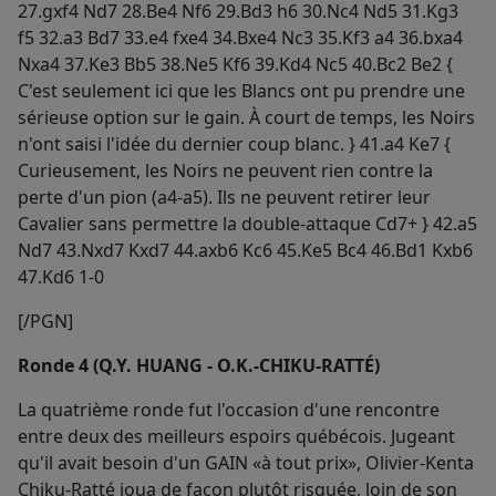
27.gxf4 Nd7 28.Be4 Nf6 29.Bd3 h6 30.Nc4 Nd5 31.Kg3
f5 32.a3 Bd7 33.e4 fxe4 34.Bxe4 Nc3 35.Kf3 a4 36.bxa4
Nxa4 37.Ke3 Bb5 38.Ne5 Kf6 39.Kd4 Nc5 40.Bc2 Be2 {
C'est seulement ici que les Blancs ont pu prendre une
sérieuse option sur le gain. À court de temps, les Noirs
n'ont saisi l'idée du dernier coup blanc. } 41.a4 Ke7 {
Curieusement, les Noirs ne peuvent rien contre la
perte d'un pion (a4-a5). Ils ne peuvent retirer leur
Cavalier sans permettre la double-attaque Cd7+ } 42.a5
Nd7 43.Nxd7 Kxd7 44.axb6 Kc6 45.Ke5 Bc4 46.Bd1 Kxb6
47.Kd6 1-0
[/PGN]
Ronde 4 (Q.Y. HUANG - O.K.-CHIKU-RATTÉ)
La quatrième ronde fut l'occasion d'une rencontre
entre deux des meilleurs espoirs québécois. Jugeant
qu'il avait besoin d'un GAIN «à tout prix», Olivier-Kenta
Chiku-Ratté joua de façon plutôt risquée, loin de son