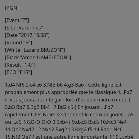
[PGN]
[Event "?"]
[Site "Varennes"]
[Date "2017.10.08"]
[Round "5"]
[White "Lazaro BRUZON"]
[Black "Aman HAMBLETON"]
[Result "1-0"]
[ECO "E15"]
1.d4 Nf6 2.c4 e6 3.Nf3 b6 4.g3 Ba6 { Cette ligne est
probablement plus appropriée que le classique 4...Fb7
si vous jouez pour le gain lors d'une dernière ronde. }
5.b3 Bb7 6.Bg2 Bb4+ 7.Bd2 c5 { En jouant ...Fb7
rapidement, les Noirs se donnent le choix de jouer ...a5
ou ...c5. } 8.O-O O-O 9.Bxb4 ( 9.dxc5 Bxc5 10.Nc3 Ne4
11.Qc2 Nxd2 12.Nxd2 Bxg2 13.Kxg2 f5 14.Rad1 Nc6
15.Nf3 Qe7 { est une autre ligne importante. } ) 9...cxb4