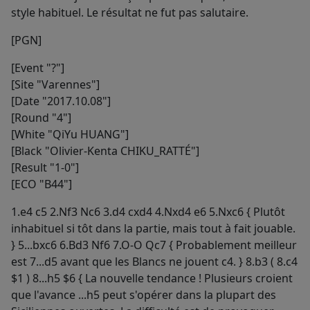
style habituel. Le résultat ne fut pas salutaire.
[PGN]
[Event "?"]
[Site "Varennes"]
[Date "2017.10.08"]
[Round "4"]
[White "QiYu HUANG"]
[Black "Olivier-Kenta CHIKU_RATTÉ"]
[Result "1-0"]
[ECO "B44"]
1.e4 c5 2.Nf3 Nc6 3.d4 cxd4 4.Nxd4 e6 5.Nxc6 { Plutôt
inhabituel si tôt dans la partie, mais tout à fait jouable.
} 5...bxc6 6.Bd3 Nf6 7.O-O Qc7 { Probablement meilleur
est 7...d5 avant que les Blancs ne jouent c4. } 8.b3 ( 8.c4
$1 ) 8...h5 $6 { La nouvelle tendance ! Plusieurs croient
que l'avance ...h5 peut s'opérer dans la plupart des