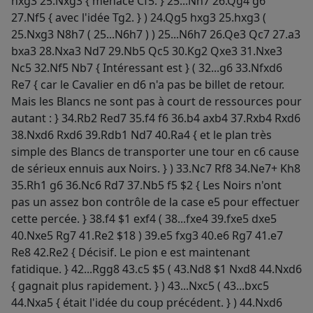
hxg3 25.Nxg3 { menace Cf5. } 25...Nh7 26.Qg4 g6
27.Nf5 { avec l'idée Tg2. } ) 24.Qg5 hxg3 25.hxg3 (
25.Nxg3 N8h7 ( 25...N6h7 ) ) 25...N6h7 26.Qe3 Qc7 27.a3
bxa3 28.Nxa3 Nd7 29.Nb5 Qc5 30.Kg2 Qxe3 31.Nxe3
Nc5 32.Nf5 Nb7 { Intéressant est } ( 32...g6 33.Nfxd6
Re7 { car le Cavalier en d6 n'a pas be billet de retour.
Mais les Blancs ne sont pas à court de ressources pour
autant : } 34.Rb2 Red7 35.f4 f6 36.b4 axb4 37.Rxb4 Rxd6
38.Nxd6 Rxd6 39.Rdb1 Nd7 40.Ra4 { et le plan très
simple des Blancs de transporter une tour en c6 cause
de sérieux ennuis aux Noirs. } ) 33.Nc7 Rf8 34.Ne7+ Kh8
35.Rh1 g6 36.Nc6 Rd7 37.Nb5 f5 $2 { Les Noirs n'ont
pas un assez bon contrôle de la case e5 pour effectuer
cette percée. } 38.f4 $1 exf4 ( 38...fxe4 39.fxe5 dxe5
40.Nxe5 Rg7 41.Re2 $18 ) 39.e5 fxg3 40.e6 Rg7 41.e7
Re8 42.Re2 { Décisif. Le pion e est maintenant
fatidique. } 42...Rgg8 43.c5 $5 ( 43.Nd8 $1 Nxd8 44.Nxd6
{ gagnait plus rapidement. } ) 43...Nxc5 ( 43...bxc5
44.Nxa5 { était l'idée du coup précédent. } ) 44.Nxd6