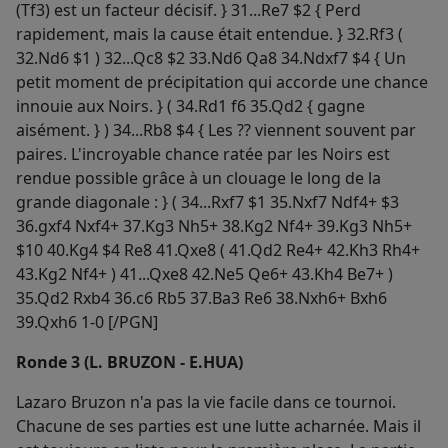
(Tf3) est un facteur décisif. } 31...Re7 $2 { Perd
rapidement, mais la cause était entendue. } 32.Rf3 (
32.Nd6 $1 ) 32...Qc8 $2 33.Nd6 Qa8 34.Ndxf7 $4 { Un
petit moment de précipitation qui accorde une chance
innouie aux Noirs. } ( 34.Rd1 f6 35.Qd2 { gagne
aisément. } ) 34...Rb8 $4 { Les ?? viennent souvent par
paires. L'incroyable chance ratée par les Noirs est
rendue possible grâce à un clouage le long de la
grande diagonale : } ( 34...Rxf7 $1 35.Nxf7 Ndf4+ $3
36.gxf4 Nxf4+ 37.Kg3 Nh5+ 38.Kg2 Nf4+ 39.Kg3 Nh5+
$10 40.Kg4 $4 Re8 41.Qxe8 ( 41.Qd2 Re4+ 42.Kh3 Rh4+
43.Kg2 Nf4+ ) 41...Qxe8 42.Ne5 Qe6+ 43.Kh4 Be7+ )
35.Qd2 Rxb4 36.c6 Rb5 37.Ba3 Re6 38.Nxh6+ Bxh6
39.Qxh6 1-0 [/PGN]
Ronde 3 (L. BRUZON - E.HUA)
Lazaro Bruzon n'a pas la vie facile dans ce tournoi.
Chacune de ses parties est une lutte acharnée. Mais il