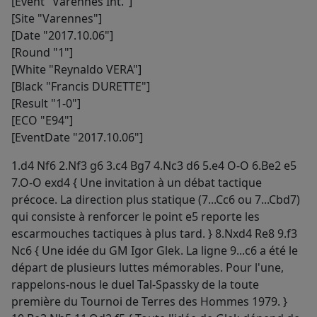
[Event "Varennes Int."]
[Site "Varennes"]
[Date "2017.10.06"]
[Round "1"]
[White "Reynaldo VERA"]
[Black "Francis DURETTE"]
[Result "1-0"]
[ECO "E94"]
[EventDate "2017.10.06"]
1.d4 Nf6 2.Nf3 g6 3.c4 Bg7 4.Nc3 d6 5.e4 O-O 6.Be2 e5
7.O-O exd4 { Une invitation à un débat tactique
précoce. La direction plus statique (7...Cc6 ou 7...Cbd7)
qui consiste à renforcer le point e5 reporte les
escarmouches tactiques à plus tard. } 8.Nxd4 Re8 9.f3
Nc6 { Une idée du GM Igor Glek. La ligne 9...c6 a été le
départ de plusieurs luttes mémorables. Pour l'une,
rappelons-nous le duel Tal-Spassky de la toute
première du Tournoi de Terres des Hommes 1979. }