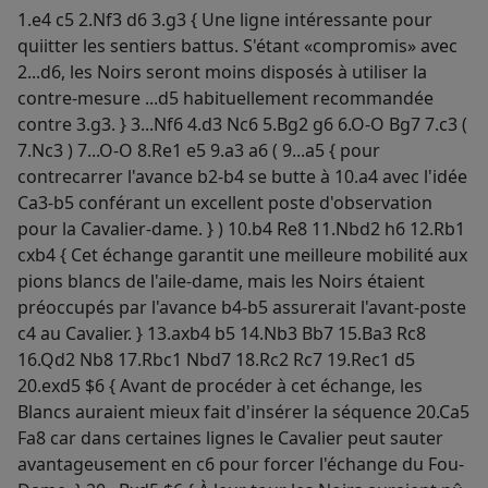
1.e4 c5 2.Nf3 d6 3.g3 { Une ligne intéressante pour
quiitter les sentiers battus. S'étant «compromis» avec
2...d6, les Noirs seront moins disposés à utiliser la
contre-mesure ...d5 habituellement recommandée
contre 3.g3. } 3...Nf6 4.d3 Nc6 5.Bg2 g6 6.O-O Bg7 7.c3 (
7.Nc3 ) 7...O-O 8.Re1 e5 9.a3 a6 ( 9...a5 { pour
contrecarrer l'avance b2-b4 se butte à 10.a4 avec l'idée
Ca3-b5 conférant un excellent poste d'observation
pour la Cavalier-dame. } ) 10.b4 Re8 11.Nbd2 h6 12.Rb1
cxb4 { Cet échange garantit une meilleure mobilité aux
pions blancs de l'aile-dame, mais les Noirs étaient
préoccupés par l'avance b4-b5 assurerait l'avant-poste
c4 au Cavalier. } 13.axb4 b5 14.Nb3 Bb7 15.Ba3 Rc8
16.Qd2 Nb8 17.Rbc1 Nbd7 18.Rc2 Rc7 19.Rec1 d5
20.exd5 $6 { Avant de procéder à cet échange, les
Blancs auraient mieux fait d'insérer la séquence 20.Ca5
Fa8 car dans certaines lignes le Cavalier peut sauter
avantageusement en c6 pour forcer l'échange du Fou-