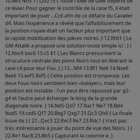
10.Be3 Nh5 11.Qd2 f5 { Toute l'idée de Glek dépend de
ce levier. Pour gagner le contrôle de la case f5, il était
important de jouer ...Cc6 afin de ce défaire du Cavalier
d4. Mais l'expérience a révélé que l'affaiblissement de
la position royale était un facteur plus important que
la rapide mobilisation des pièces noires. } 12.Rfd1 { Le
GM Attalik a proposé une solution toute simple ici : } (
12.Nxc6 bxc6 13.c5 $1 { Les Blancs pressurisent la
strucuture centrale des pions Noirs tout en libérant la
case c4 pour leur Fou. } ) 12...Nf4 13.Bf1 Ne6 14.Nxe6
Bxe6 15.exf5 Bxf5 { Cette position est trompeuse. Les
deux Fous noirs semblent bien «balayer», mais leur
position est instable : l'un peut être repoussé par g2-
g4 et l'autre peut échanger le long de la grande
diagonale noire. } 16.Nd5 Qd7 17.Rac1 Ne7 18.Bd4
Nxd5 19.cxd5 Qf7 20.Bxg7 Qxg7 21.Qc3 Qh6 { La finale
issue de } ( 21...Qxc3 22.Rxc3 Re7 23.Rdc1 { n'est pas
très intéressante à jouer du point de vue des Noirs. } )
22.Re1 Rac8 23.Bb5 { Capturant la colonne e. }