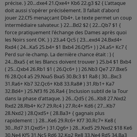
précise. } 20...dxe4 21.Qxe4+ Kb6 22.g3 $2 { L'attaque
doit aussi s'opérer préciséement. Il fallait d'abord
jouer 22.Cf5 menaçcant Db4+. Le texte permet un coup
intermédiaire salvateur. } 22...Bd2 $2 ( 22...Qb7 $1 {
force pratiquement l'échange des Dames après quoi
les Noirs sont OK. } ) 23.a4 Qc5 ( 23...exd4 24.Bxd4+
Rxd4 ( 24...Ka5 25.b4+ $1 Bxb4 26.Qf5+ ) ) 24.a5+ Kc7 {
Perd sur-le-champ. La dernière chance était : } (
24...Bxa5 { et les Blancs doivent trouver } 25.b4 $1 Bxb4
( 25...Qxb4 26.Rb1 $1 ( 26.Qc6+ ) ) 26.Nb3 Qe7 27.Bxe5
f6 28.Qc4 a5 29.Nxa5 Bxa5 30.Bc3 $1 Ra8 ( 30...Bxc3
31.Ra6+ Kb7 32.Qc6+ Kb8 33.Ra8# ) 31.Rb1+ Ka7
32.Bd4+ ) 25.Nf3 f6 26.Ra4 { Inclusion subtil de la Tour
dans la phase d'attaque. } 26...Qd5 ( 26...Kb8 27.Nxd2
Rxd2 28.Rb4+ Kc7 29.Rc4 ) 27.Rc4+ Kd6 ( 27...Kb7
28.Nxd2 ) 28.Qxd5+ ( 28.Ba3+ { gagnais plus
rapidement : } 28...Ke6 29.Rc6+ Kf7 30.Rc7+ Ke8 (
30...Rd7 31.Qxd5+ ) 31.Qg6+ ) 28...Kxd5 29.Nxd2 $18 Ke6
30.Ne4 Kf5 31.Nc5 Rd6 32.Kg2 Re8 33.Ne4 Rd5 34.Ba3