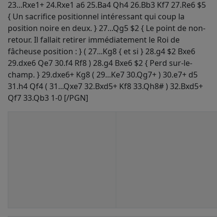
23...Rxe1+ 24.Rxe1 a6 25.Ba4 Qh4 26.Bb3 Kf7 27.Re6 $5
{ Un sacrifice positionnel intéressant qui coup la
position noire en deux. } 27...Qg5 $2 { Le point de non-
retour. Il fallait retirer immédiatement le Roi de
fâcheuse position : } ( 27...Kg8 { et si } 28.g4 $2 Bxe6
29.dxe6 Qe7 30.f4 Rf8 ) 28.g4 Bxe6 $2 { Perd sur-le-
champ. } 29.dxe6+ Kg8 ( 29...Ke7 30.Qg7+ ) 30.e7+ d5
31.h4 Qf4 ( 31...Qxe7 32.Bxd5+ Kf8 33.Qh8# ) 32.Bxd5+
Qf7 33.Qb3 1-0 [/PGN]