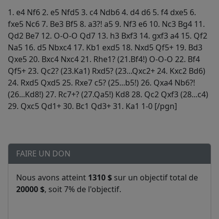
1. e4 Nf6 2. e5 Nfd5 3. c4 Ndb6 4. d4 d6 5. f4 dxe5 6.
fxe5 Nc6 7. Be3 Bf5 8. a3?! a5 9. Nf3 e6 10. Nc3 Bg4 11.
Qd2 Be7 12. O-O-O Qd7 13. h3 Bxf3 14. gxf3 a4 15. Qf2
Na5 16. d5 Nbxc4 17. Kb1 exd5 18. Nxd5 Qf5+ 19. Bd3
Qxe5 20. Bxc4 Nxc4 21. Rhe1? (21.Bf4!) O-O-O 22. Bf4
Qf5+ 23. Qc2? (23.Ka1) Rxd5? (23...Qxc2+ 24. Kxc2 Bd6)
24. Rxd5 Qxd5 25. Rxe7 c5? (25...b5!) 26. Qxa4 Nb6?!
(26...Kd8!) 27. Rc7+? (27.Qa5!) Kd8 28. Qc2 Qxf3 (28...c4)
29. Qxc5 Qd1+ 30. Bc1 Qd3+ 31. Ka1 1-0 [/pgn]
FAIRE UN DON
Nous avons atteint
1310 $
sur un objectif total de
20000 $
, soit 7% de l'objectif.