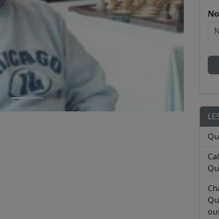
No
LE
Qu
Ca
Qu
Ch
Qu
ouv