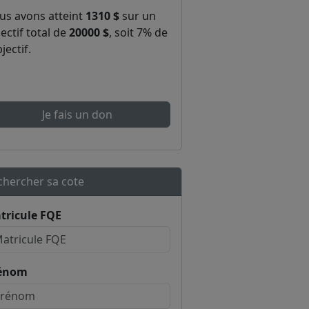
us avons atteint
1310 $
sur un
ectif total de
20000 $
, soit 7% de
bjectif.
Je fais un don
chercher sa cote
tricule FQE
énom