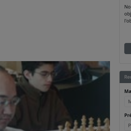
No
obj
l'o
Re
Ma
Pr