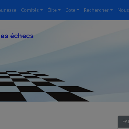
eunesse
Comités
Élite
Cote
Rechercher
Nous
FA