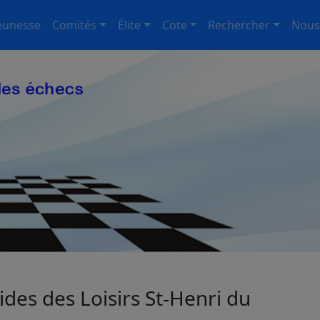
eunesse
Comités
Élite
Cote
Rechercher
Nous
des des Loisirs St-Henri du