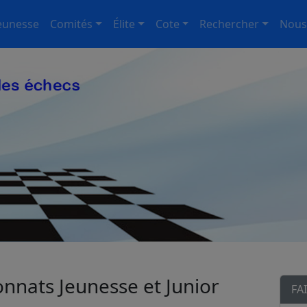
eunesse
Comités
Élite
Cote
Rechercher
Nous
onnats Jeunesse et Junior
FA