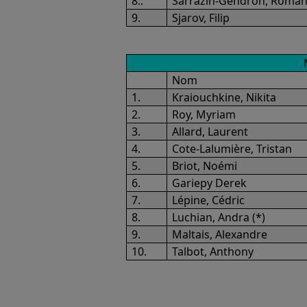
8..
Sarrazin-Gendron, Roma
9.
Sjarov, Filip
Nom
1.
Kraiouchkine, Nikita
2.
Roy, Myriam
3.
Allard, Laurent
4.
Cote-Lalumière, Tristan
5.
Briot, Noémi
6.
Gariepy Derek
7.
Lépine, Cédric
8.
Luchian, Andra (*)
9.
Maltais, Alexandre
10.
Talbot, Anthony