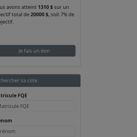
us avons atteint
1310 $
sur un
ectif total de
20000 $
, soit 7% de
bjectif.
Je fais un don
chercher sa cote
tricule FQE
énom