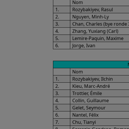
Nom
1.
Rozybakiyev, Rasul
2.
Nguyen, Minh-Ly
3.
Chan, Charles (bye ronde 
4.
Zhang, Yuxiang (Carl)
5.
Lemire-Paquin, Maxime
6.
Jorge, Ivan
Nom
1.
Rozybakiyev, Ilchin
2.
Kieu, Marc-André
3.
Trottier, Émile
4.
Collin, Guillaume
5.
Gelet, Seymour
6.
Nantel, Félix
7.
Chu, Tianyi