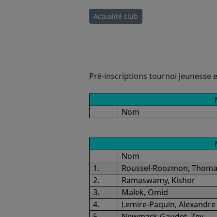
Actualité club
Pré-inscriptions tournoi Jeunesse e
Nom
Nom
1.
Roussel-Roozmon, Thom
2.
Ramaswamy, Kishor
3.
Malek, Omid
4.
Lemire-Paquin, Alexandre
5.
Newmark-Gaudet, Zev