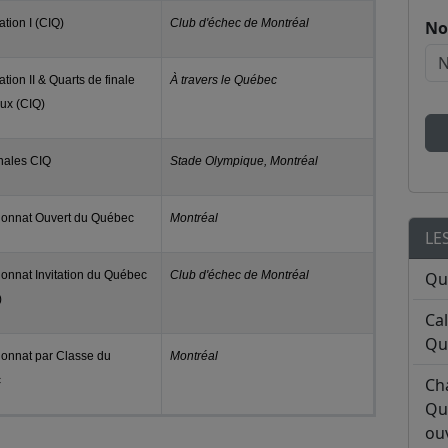
ation I (CIQ)
Club d'échec de Montréal
No
ation II & Quarts de finale
À travers le Québec
ux (CIQ)
nales CIQ
Stade Olympique, Montréal
onnat Ouvert du Québec
Montréal
LE
nnat Invitation du Québec
Club d'échec de Montréal
Qu
)
Ca
Qu
onnat par Classe du
Montréal
c
Ch
Qu
ouv