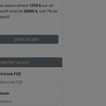
us avons atteint
1310 $
sur un
ectif total de
20000 $
, soit 7% de
bjectif.
Je fais un don
chercher sa cote
tricule FQE
énom