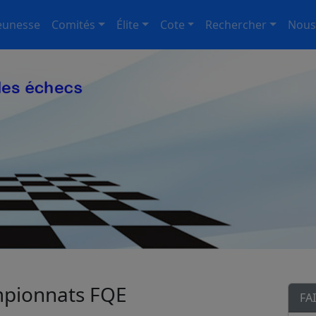
eunesse
Comités
Élite
Cote
Rechercher
Nous
mpionnats FQE
FA