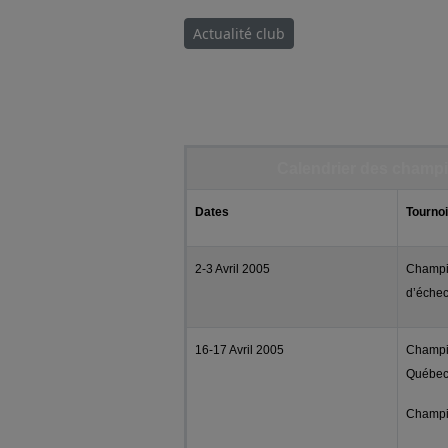
Actualité club
Calendrier des champi
Dates
Tourno
2-3 Avril 2005
Champio
d’éche
16-17 Avril 2005
Champi
Québe
Champi