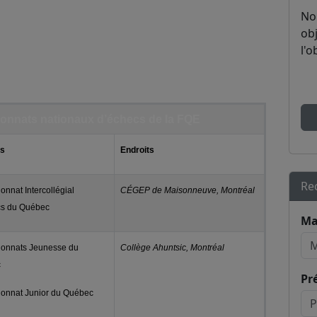
No
obj
l'o
onnats nationaux d’échecs de la FQE
is
Endroits
Re
nnat Intercollégial
CÉGEP de Maisonneuve, Montréal
cs du Québec
Ma
onnats Jeunesse du
Collège Ahuntsic, Montréal
c
Pr
onnat Junior du Québec