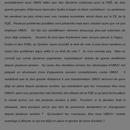
probablement sous UMUV telles que des élections coûteuses pour la FQÉ, de plus
grands groupes d’électeurs étant plus faciles à duper et étant «achetées», ou seulement
les membres les plus riches avec une certaine renommée seront élues sur le CE de la
FQÉ. Plusieurs problèmes possibles sont présentés mais sans solution autre que ne pas
employer UMUV. En fait ces «problèmes» viennent beaucoup plus par extension de
ceux déjà existants. Souvent ils sont sans fondement avec aucune preuve à l’appui.
Existe-t-il des OSBL au Québec ayant accordé le droit de vote à tous leurs membres et
vivant des problèmes aigus reliés à ce droit de vote ? Je n’en connais pas. Mais on
connaît par contre plusieurs organismes «pyramidaux» vivants de graves problèmes
depuis plusieurs années. Au cours des dernières années les adversaires d'UMUV ont
préparé un ahurissant choix d'arguments souvent contradictoires contre UMUV. Il
semblerait que la plus grande résistance à une transformation UMUV viennent de gens
déjà en place depuis plusieurs années, qui craindraient que les «nouveaux élus sous
UMUV» aient une perspective mal informée des affaires de la FQÉ et qu’ainsi ils bousillent
le travail qu’eux ont mis plusieurs années à bâtir. Pourtant, si la situation était si
reluisante, alors pourquoi est-ce que tant de personnes demandent un changement
depuis plusieurs années ? Qu’auraient les «nouveaux élus sous UMUV» comme
avantage à détruire ce qui est déjà en place et génère de bons résultats ?