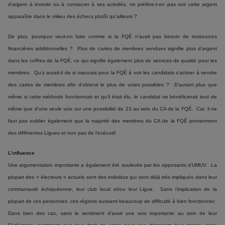
d’argent à investir ou à consacrer à ses activités, ne préfère-t-on pas voir cette argent
apparaître dans le milieu des échecs plutôt qu’ailleurs ?
De plus, pourquoi veut-on faire comme si la FQÉ n’avait pas besoin de ressources
financières additionnelles ? Plus de cartes de membres vendues signifie plus d’argent
dans les coffres de la FQÉ, ce qui signifie également plus de services de qualité pour les
membres. Qu’y aurait-il de si mauvais pour la FQÉ à voir les candidats s’activer à vendre
des cartes de membres afin d’obtenir le plus de votes possibles ? D’autant plus que
même si cette méthode fonctionnait et qu’il était élu, le candidat ne bénéficierait tout de
même que d’une seule voix sur une possibilité de 23 au sein du CA de la FQÉ. Car, il ne
faut pas oublier également que la majorité des membres du CA de la FQÉ proviennent
des différentes Ligues et non pas de l’exécutif.
L’influence
Une argumentation importante a également été soulevée par les opposants d’UMUV. La
plupart des « électeurs » actuels sont des individus qui sont déjà très impliqués dans leur
communauté échiquéenne, leur club local et/ou leur Ligue. Sans l’implication de la
plupart de ces personnes, ces régions auraient beaucoup de difficulté à bien fonctionner.
Dans bien des cas, sans le sentiment d’avoir une voix importante au sein de leur