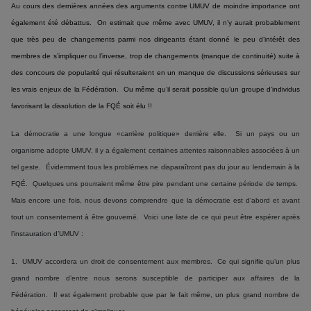
Au cours des dernières années des arguments contre UMUV de moindre importance ont
également été débattus. On estimait que même avec UMUV, il n’y aurait probablement
que très peu de changements parmi nos dirigeants étant donné le peu d’intérêt des
membres de s’impliquer ou l’inverse, trop de changements (manque de continuité) suite à
des concours de popularité qui résulteraient en un manque de discussions sérieuses sur
les vrais enjeux de la Fédération. Ou même qu’il serait possible qu’un groupe d’individus
favorisant la dissolution de la FQÉ soit élu !!
La démocratie a une longue «carrière politique» derrière elle. Si un pays ou un
organisme adopte UMUV, il y a également certaines attentes raisonnables associées à un
tel geste. Évidemment tous les problèmes ne disparaîtront pas du jour au lendemain à la
FQÉ. Quelques uns pourraient même être pire pendant une certaine période de temps.
Mais encore une fois, nous devons comprendre que la démocratie est d’abord et avant
tout un consentement à être gouverné. Voici une liste de ce qui peut être espérer après
l’instauration d’UMUV :
1. UMUV accordera un droit de consentement aux membres. Ce qui signifie qu’un plus
grand nombre d’entre nous serons susceptible de participer aux affaires de la
Fédération. Il est également probable que par le fait même, un plus grand nombre de