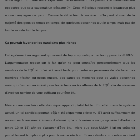
d’une région ou d’une autre exprimerait nécessairement des positions si diamétralement
opposées que cela causerait un désastre ?» Cette rhétorique ressemble beaucoup plus
à une campagne de peur. Comme le dit si bien la maxime : «On peut abuser de la
majorité des gens de temps en temps, de quelques personnes tout le temps, mais pas de
tout le monde tout le temps».
Ça pourrait favoriser les candidats plus riches
Est également un argument qui revient de façon sporadique par les opposants d’UMUV.
L’argumentation repose sur le fait qu’on ne peut connaître personnellement tous les
membres de la FQÉ et qu’ainsi il serait facile pour certaines personnes de s’acheter des
membres «fictifs» ou mieux encore, des cartes de membres pour de vraies personnes
mais qui n’ont aucun intérêt pour les échecs ou les affaires de la FQÉ afin de s’assurer
d’avoir un nombre de vote suffisant pour être élu.
Mais encore une fois cette rhétorique apparaît plutôt faible. En effet, dans le système
actuel, un tel candidat pourrait déjà « théoriquement exister ». S’il avait suffisamment de
ressources financières à investir il n’aurait qu’à « favoriser » un group sélect d’individus
(entre 10 et 15) afin de s’assurer d’être élu. Alors que sous UMUV il lui en coûterait
probablement le triple ou plus pour la même élection. Si un individu a un certain montant