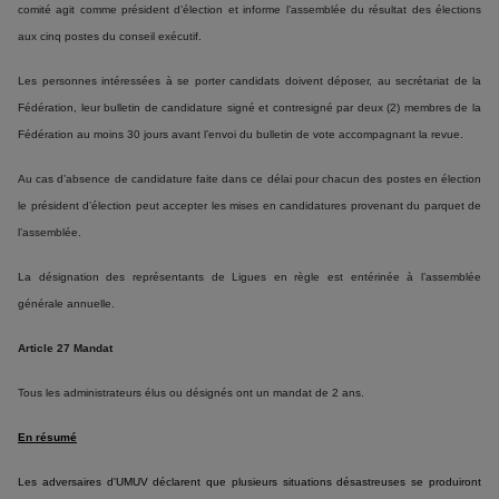
comité agit comme président d’élection et informe l’assemblée du résultat des élections
aux cinq postes du conseil exécutif.
Les personnes intéressées à se porter candidats doivent déposer, au secrétariat de la
Fédération, leur bulletin de candidature signé et contresigné par deux (2) membres de la
Fédération au moins 30 jours avant l’envoi du bulletin de vote accompagnant la revue.
Au cas d’absence de candidature faite dans ce délai pour chacun des postes en élection
le président d’élection peut accepter les mises en candidatures provenant du parquet de
l’assemblée.
La désignation des représentants de Ligues en règle est entérinée à l’assemblée
générale annuelle.
Article 27 Mandat
Tous les administrateurs élus ou désignés ont un mandat de 2 ans.
En résumé
Les adversaires d'UMUV déclarent que plusieurs situations désastreuses se produiront