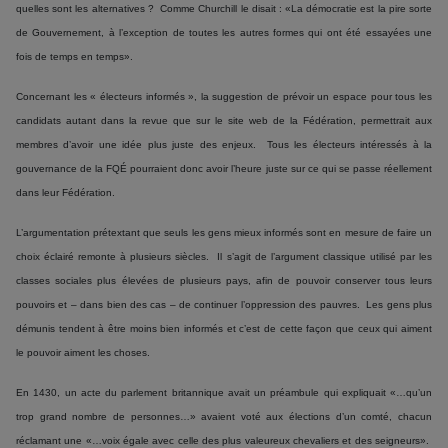
quelles sont les alternatives ? Comme Churchill le disait : «La démocratie est la pire sorte
de Gouvernement, à l’exception de toutes les autres formes qui ont été essayées une
fois de temps en temps».
Concernant les « électeurs informés », la suggestion de prévoir un espace pour tous les
candidats autant dans la revue que sur le site web de la Fédération, permettrait aux
membres d’avoir une idée plus juste des enjeux. Tous les électeurs intéressés à la
gouvernance de la FQÉ pourraient donc avoir l’heure juste sur ce qui se passe réellement
dans leur Fédération.
L’argumentation prétextant que seuls les gens mieux informés sont en mesure de faire un
choix éclairé remonte à plusieurs siècles. Il s’agit de l’argument classique utilisé par les
classes sociales plus élevées de plusieurs pays, afin de pouvoir conserver tous leurs
pouvoirs et – dans bien des cas – de continuer l’oppression des pauvres. Les gens plus
démunis tendent à être moins bien informés et c’est de cette façon que ceux qui aiment
le pouvoir aiment les choses.
En 1430, un acte du parlement britannique avait un préambule qui expliquait «…qu’un
trop grand nombre de personnes…» avaient voté aux élections d’un comté, chacun
réclamant une «…voix égale avec celle des plus valeureux chevaliers et des seigneurs».