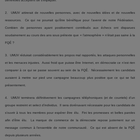
bénévoles acceptent de s’impliquer.
2. UMUV attirerait de nouvelles personnes, avec de nouvelles idées et de nouvelles
ressources. Ce qui ne pourrait qu’être bénéfique pour l’avenir de notre Fédération.
Combien de personnes ayant positivement contribués aux échecs ont disparues
soudainement au cours des ans sous prétexte que « l’atmosphère » n’était pas saine à la
FQÉ ?
3. UMUV réduirait considérablement les propos mal rapportés, les attaques personnelles
et les menaces injustes. Aussi froid que puisse être Internet, en démocratie ce n’est rien
comparer à ce qui se passe souvent au sein de la FQÉ. Nécessairement les candidats
auraient à mettre sur pied une campagne beaucoup plus positive que ce qui se fait
présentement.
4. UMUV terminera définitivement les campagnes téléphoniques (et de courriels) d’un
groupe restreint et select d’individus. Il sera dorénavant nécessaire pour les candidats de
s’ouvrir à tous les membres pour espérer être élu. Fini les promesses et belles paroles
afin d’être élu. La marque de commerce de la démocratie repose justement sur un
message commun à l’ensemble de notre communauté. Ce qui est absent de la FQÉ
depuis plusieurs années.