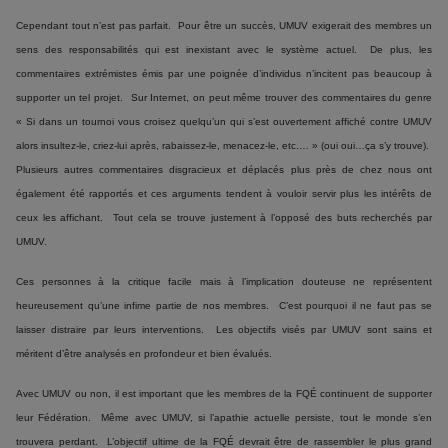
Cependant tout n’est pas parfait. Pour être un succès, UMUV exigerait des membres un
sens des responsabilités qui est inexistant avec le système actuel. De plus, les
commentaires extrémistes émis par une poignée d’individus n’incitent pas beaucoup à
supporter un tel projet. Sur Internet, on peut même trouver des commentaires du genre
« Si dans un tournoi vous croisez quelqu’un qui s’est ouvertement affiché contre UMUV
alors insultez-le, criez-lui après, rabaissez-le, menacez-le, etc.… » (oui oui…ça s’y trouve).
Plusieurs autres commentaires disgracieux et déplacés plus près de chez nous ont
également été rapportés et ces arguments tendent à vouloir servir plus les intérêts de
ceux les affichant. Tout cela se trouve justement à l’opposé des buts recherchés par
UMUV.
Ces personnes à la critique facile mais à l’implication douteuse ne représentent
heureusement qu’une infime partie de nos membres. C’est pourquoi il ne faut pas se
laisser distraire par leurs interventions. Les objectifs visés par UMUV sont sains et
méritent d’être analysés en profondeur et bien évalués.
Avec UMUV ou non, il est important que les membres de la FQÉ continuent de supporter
leur Fédération. Même avec UMUV, si l’apathie actuelle persiste, tout le monde s’en
trouvera perdant. L’objectif ultime de la FQÉ devrait être de rassembler le plus grand