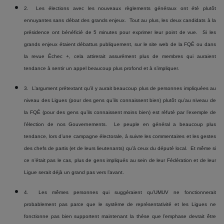
2. Les élections avec les nouveaux règlements généraux ont été plutôt
ennuyantes sans débat des grands enjeux. Tout au plus, les deux candidats à la
présidence ont bénéficié de 5 minutes pour exprimer leur point de vue. Si les
grands enjeux étaient débattus publiquement, sur le site web de la FQÉ ou dans
la revue Échec +, cela attirerait assurément plus de membres qui auraient
tendance à sentir un appel beaucoup plus profond et à s’impliquer.
3. L’argument prétextant qu’il y aurait beaucoup plus de personnes impliquées au
niveau des Ligues (pour des gens qu’ils connaissent bien) plutôt qu’au niveau de
la FQÉ (pour des gens qu’ils connaissent moins bien) est réfuté par l’exemple de
l’élection de nos Gouvernements. Le peuple en général a beaucoup plus
tendance, lors d’une campagne électorale, à suivre les commentaires et les gestes
des chefs de partis (et de leurs lieutenants) qu’à ceux du député local. Et même si
ce n’était pas le cas, plus de gens impliqués au sein de leur Fédération et de leur
Ligue serait déjà un grand pas vers l’avant.
4. Les mêmes personnes qui suggéraient qu’UMUV ne fonctionnerait
probablement pas parce que le système de représentativité et les Ligues ne
fonctionne pas bien supportent maintenant la thèse que l’emphase devrait être