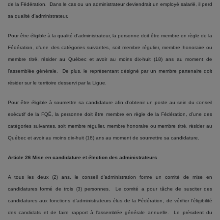
de la Fédération. Dans le cas ou un administrateur deviendrait un employé salarié, il perd
sa qualité d’administrateur.
Pour être éligible à la qualité d’administrateur, la personne doit être membre en règle de la
Fédération, d’une des catégories suivantes, soit membre régulier, membre honoraire ou
membre titré, résider au Québec et avoir au moins dix-huit (18) ans au moment de
l’assemblée générale. De plus, le représentant désigné par un membre partenaire doit
résider sur le territoire desservi par la Ligue.
Pour être éligible à soumettre sa candidature afin d’obtenir un poste au sein du conseil
exécutif de la FQÉ, la personne doit être membre en règle de la Fédération, d’une des
catégories suivantes, soit membre régulier, membre honoraire ou membre titré, résider au
Québec et avoir au moins dix-huit (18) ans au moment de soumettre sa candidature.
Article 26 Mise en candidature et élection des administrateurs
A tous les deux (2) ans, le conseil d’administration forme un comité de mise en
candidatures formé de trois (3) personnes. Le comité a pour tâche de susciter des
candidatures aux fonctions d’administrateurs élus de la Fédération, de vérifier l’éligibilité
des candidats et de faire rapport à l’assemblée générale annuelle. Le président du