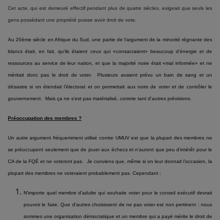
Cet acte, qui est demeuré effectif pendant plus de quatre siècles, exigeait que seuls les
gens possédant une propriété puisse avoir droit de vote.
Au 20ème siècle en Afrique du Sud, une partie de l'argument de la minorité régnante des
blancs était, en fait, qu'ils étaient ceux qui «consacraient» beaucoup d'énergie et de
ressources au service de leur nation, et que la majorité noire était «mal informée» et ne
méritait donc pas le droit de voter. Plusieurs avaient prévu un bain de sang et un
désastre si on étendait l’électorat et on permettait aux noirs de voter et de contrôler le
gouvernement. Mais ça ne s’est pas matérialisé, comme tant d'autres prévisions.
Préoccupation des membres ?
Un autre argument fréquemment utilisé contre UMUV est que la plupart des membres ne
se préoccupent seulement que de jouer aux échecs et n’auront que peu d’intérêt pour le
CA de la FQÉ et ne voteront pas. Je conviens que, même si on leur donnait l’occasion, la
plupart des membres ne voteraient probablement pas. Cependant :
N'importe quel membre d'adulte qui souhaite voter pour le conseil exécutif devrait
pouvoir le faire. Que d'autres choisissent de ne pas voter est non pertinent ; nous
sommes une organisation démocratique et un membre qui a payé mérite le droit de