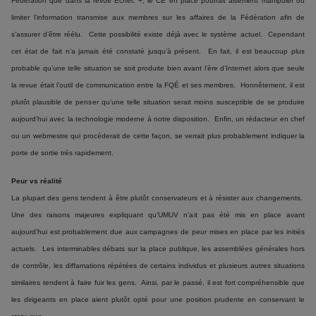
Fédération que dans la revue Échec +, le CE en place pourrait aisément manipuler ou
limiter l’information transmise aux membres sur les affaires de la Fédération afin de
s’assurer d’être réélu. Cette possibilité existe déjà avec le système actuel. Cependant
cet état de fait n’a jamais été constaté jusqu’à présent. En fait, il est beaucoup plus
probable qu’une telle situation se soit produite bien avant l’ère d’Internet alors que seule
la revue était l’outil de communication entre la FQÉ et ses membres. Honnêtement, il est
plutôt plausible de penser qu’une telle situation serait moins susceptible de se produire
aujourd’hui avec la technologie moderne à notre disposition. Enfin, un rédacteur en chef
ou un webmestre qui procéderait de cette façon, se verrait plus probablement indiquer la
porte de sortie très rapidement.
Peur vs réalité
La plupart des gens tendent à être plutôt conservateurs et à résister aux changements.
Une des raisons majeures expliquant qu’UMUV n’ait pas été mis en place avant
aujourd’hui est probablement due aux campagnes de peur mises en place par les initiés
actuels. Les interminables débats sur la place publique, les assemblées générales hors
de contrôle, les diffamations répétées de certains individus et plusieurs autres situations
similaires tendent à faire fuir les gens. Ainsi, par le passé, il est fort compréhensible que
les dirigeants en place aient plutôt opté pour une position prudente en conservant le