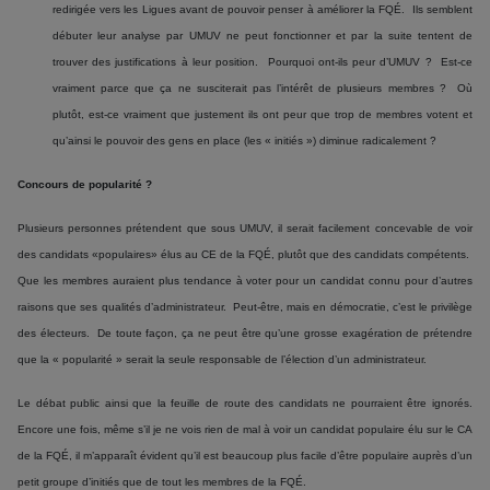
redirigée vers les Ligues avant de pouvoir penser à améliorer la FQÉ. Ils semblent
débuter leur analyse par UMUV ne peut fonctionner et par la suite tentent de
trouver des justifications à leur position. Pourquoi ont-ils peur d’UMUV ? Est-ce
vraiment parce que ça ne susciterait pas l’intérêt de plusieurs membres ? Où
plutôt, est-ce vraiment que justement ils ont peur que trop de membres votent et
qu’ainsi le pouvoir des gens en place (les « initiés ») diminue radicalement ?
Concours de popularité ?
Plusieurs personnes prétendent que sous UMUV, il serait facilement concevable de voir
des candidats «populaires» élus au CE de la FQÉ, plutôt que des candidats compétents.
Que les membres auraient plus tendance à voter pour un candidat connu pour d’autres
raisons que ses qualités d’administrateur. Peut-être, mais en démocratie, c’est le privilège
des électeurs. De toute façon, ça ne peut être qu’une grosse exagération de prétendre
que la « popularité » serait la seule responsable de l’élection d’un administrateur.
Le débat public ainsi que la feuille de route des candidats ne pourraient être ignorés.
Encore une fois, même s’il je ne vois rien de mal à voir un candidat populaire élu sur le CA
de la FQÉ, il m’apparaît évident qu’il est beaucoup plus facile d’être populaire auprès d’un
petit groupe d’initiés que de tout les membres de la FQÉ.