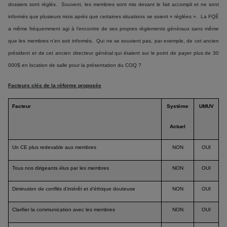
dossiers sont réglés. Souvent, les membres sont mis devant le fait accompli et ne sont
informés que plusieurs mois après que certaines situations se soient « réglées ». La FQÉ
a même fréquemment agi à l’encontre de ses propres règlements généraux sans même
que les membres n’en soit informés. Qui ne se souvient pas, par exemple, de cet ancien
président et de cet ancien directeur général qui étaient sur le point de payer plus de 30
000$ en location de salle pour la présentation du COQ ?
Facteurs clés de la réforme proposée
Facteur
Système
UMUV
Actuel
Un CE plus redevable aux membres
NON
OUI
Tous nos dirigeants élus par les membres
NON
OUI
Diminution de conflits d’intérêt et d’éthique douteuse
NON
OUI
Clarifier la communication avec les membres
NON
OUI