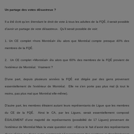
Un partage des votes désastreux ?
Il a été écrit qu’en étendant le droit de vote à tous les adultes de la FQÉ, il serait possible
d’avoir un partage de vote désastreux. Qu’il serait possible de voir:
1. Un CE complet «hors Montréal» élu alors que Montréal compte presque 40% des
membres de la FQÉ.
2. Un CE complet «Montréal» élu alors que 60% des membres de la FQÉ provient de
l’extérieur de Montréal. Vraiment ?
D’une part, depuis plusieurs années la FQÉ est dirigée par des gens provenant
essentiellement de l’extérieur de Montréal. Elle ne s’en porte pas plus mal (à tout le
moins, pas plus mal que Montréal elle-même).
D’autre part, les membres éliraient autant leurs représentants de Ligue que les membres
du CE de la FQÉ. Ainsi le CA, par les Ligues, serait essentiellement composé
ÉGALEMENT d’une majorité de représentants (possibilité de 17 Ligues) provenant de
l’extérieur de Montréal Mais la vraie question est : «Est-ce le fait d’avoir des représentants