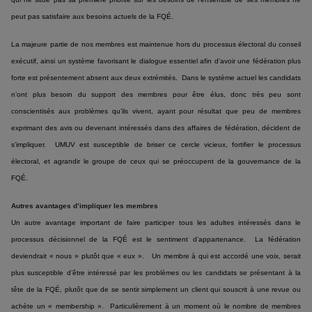
peut pas satisfaire aux besoins actuels de la FQÉ.
La majeure partie de nos membres est maintenue hors du processus électoral du conseil
exécutif, ainsi un système favorisant le dialogue essentiel afin d’avoir une fédération plus
forte est présentement absent aux deux extrémités. Dans le système actuel les candidats
n’ont plus besoin du support des membres pour être élus, donc très peu sont
conscientisés aux problèmes qu’ils vivent, ayant pour résultat que peu de membres
exprimant des avis ou devenant intéressés dans des affaires de fédération, décident de
s’impliquer. UMUV est susceptible de briser ce cercle vicieux, fortifier le processus
électoral, et agrandir le groupe de ceux qui se préoccupent de la gouvernance de la
FQÉ.
Autres avantages d’impliquer les membres
Un autre avantage important de faire participer tous les adultes intéressés dans le
processus décisionnel de la FQÉ est le sentiment d’appartenance. La fédération
deviendrait « nous » plutôt que « eux ». Un membre à qui est accordé une voix, serait
plus susceptible d’être intéressé par les problèmes ou les candidats se présentant à la
tête de la FQÉ, plutôt que de se sentir simplement un client qui souscrit à une revue ou
achète un « membership ». Particulièrement à un moment où le nombre de membres