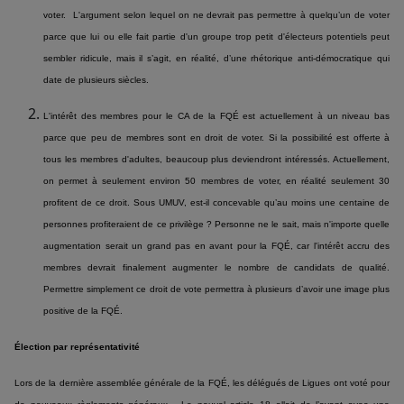
voter. L'argument selon lequel on ne devrait pas permettre à quelqu’un de voter
parce que lui ou elle fait partie d'un groupe trop petit d'électeurs potentiels peut
sembler ridicule, mais il s’agit, en réalité, d’une rhétorique anti-démocratique qui
date de plusieurs siècles.
L'intérêt des membres pour le CA de la FQÉ est actuellement à un niveau bas
parce que peu de membres sont en droit de voter. Si la possibilité est offerte à
tous les membres d'adultes, beaucoup plus deviendront intéressés. Actuellement,
on permet à seulement environ 50 membres de voter, en réalité seulement 30
profitent de ce droit. Sous UMUV, est-il concevable qu’au moins une centaine de
personnes profiteraient de ce privilège ? Personne ne le sait, mais n'importe quelle
augmentation serait un grand pas en avant pour la FQÉ, car l'intérêt accru des
membres devrait finalement augmenter le nombre de candidats de qualité.
Permettre simplement ce droit de vote permettra à plusieurs d’avoir une image plus
positive de la FQÉ.
Élection par représentativité
Lors de la dernière assemblée générale de la FQÉ, les délégués de Ligues ont voté pour