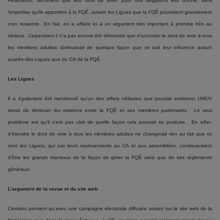
Fédération, sentiment que leur droit de voter pour nos dirigeants leur donne, sans
l’expertise qu’ils apportent à la FQÉ, autant les Ligues que la FQÉ pourraient grandement
s’en ressentir. En fait, on a affaire ici à un argument très important à prendre très au
sérieux. Cependant il n’a pas encore été démontré que d’accorder le droit de vote à tous
les membres adultes diminuerait de quelque façon que ce soit leur influence autant
auprès des Ligues que du CA de la FQÉ.
Les Ligues
Il a également été mentionné qu’un des effets néfastes que pourrait emmener UMUV
serait de diminuer les relations entre la FQÉ et ses membres partenaires. Le seul
problème est qu’il n’est pas clair de quelle façon cela pourrait se produire. En effet,
d’étendre le droit de vote à tous les membres adultes ne changerait rien au fait que ce
sont les Ligues, qui par leurs représentants au CA et aux assemblées, continueraient
d’être les grands manitous de la façon de gérer la FQÉ ainsi que de ses règlements
généraux.
L’argument de la revue et du site web
Certains pensent qu’avec une campagne électorale diffusée autant sur le site web de la