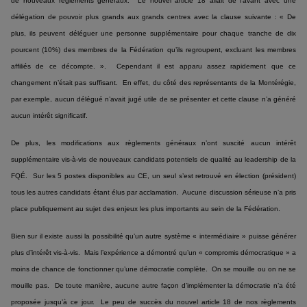
de nouveaux règlements généraux. Le nouvel article 18 allait de l’avant avec une
délégation de pouvoir plus grands aux grands centres avec la clause suivante : « De
plus, ils peuvent déléguer une personne supplémentaire pour chaque tranche de dix
pourcent (10%) des membres de la Fédération qu’ils regroupent, excluant les membres
affiliés de ce décompte. ». Cependant il est apparu assez rapidement que ce
changement n’était pas suffisant. En effet, du côté des représentants de la Montérégie,
par exemple, aucun délégué n’avait jugé utile de se présenter et cette clause n’a généré
aucun intérêt significatif.
De plus, les modifications aux règlements généraux n’ont suscité aucun intérêt
supplémentaire vis-à-vis de nouveaux candidats potentiels de qualité au leadership de la
FQÉ. Sur les 5 postes disponibles au CE, un seul s’est retrouvé en élection (président)
tous les autres candidats étant élus par acclamation. Aucune discussion sérieuse n’a pris
place publiquement au sujet des enjeux les plus importants au sein de la Fédération.
Bien sur il existe aussi la possibilité qu’un autre système « intermédiaire » puisse générer
plus d’intérêt vis-à-vis. Mais l’expérience a démontré qu’un « compromis démocratique » a
moins de chance de fonctionner qu’une démocratie complète. On se mouille ou on ne se
mouille pas. De toute manière, aucune autre façon d’implémenter la démocratie n’a été
proposée jusqu’à ce jour. Le peu de succès du nouvel article 18 de nos règlements