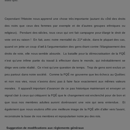
statu quo.
Cependant l’Histoire nous apprend une chose très importante (autant du côté des droits
des noirs que ceux des femmes par exemple et de d’autres groupes ethniques ou
religieux). Pendant des siècles, tous ceux qui ont fait campagne pour élargir le droit de
e
vote ont eu raison ! En fait, avec notre mentalité du 21
siècle, dans le plupart des cas,
quand on jette un coup d’œil à l’argumentation des gens étant contre l’élargissement des
droits de vote, elle nous semble absurde. La bataille pour la démocratisation de la FQÉ
n’est qu’une infime partie du travail à effectuer dans le monde, qui inévitablement se
dirige vers cette réalité. Ce n’est qu’une question de temps. Trop de gens sont exclus un
peu partout dans notre société. Comme la FQÉ ne gouverne que les échecs au Québec
et non nos vies, nous n’avons donc pas à faire face exactement aux mêmes valeurs
morales. Il apparaît important d’avancer de ce pas historique maintenant et envoyer un
signal clair à ceux qui critiquent la FQÉ que le changement est enclenché pour de bon et
que tous nos membres adultes auront dorénavant une voix qui sera entendue. Et
également que nous voulons offrir une meilleure image de la FQÉ afin d’aller vers l’avant,
reconstruire la base de nos membres et repopulariser notre jeu des rois.
Suggestion de modifications aux règlements généraux