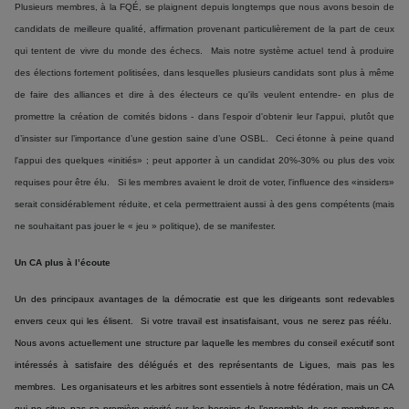
Plusieurs membres, à la FQÉ, se plaignent depuis longtemps que nous avons besoin de
candidats de meilleure qualité, affirmation provenant particulièrement de la part de ceux
qui tentent de vivre du monde des échecs. Mais notre système actuel tend à produire
des élections fortement politisées, dans lesquelles plusieurs candidats sont plus à même
de faire des alliances et dire à des électeurs ce qu'ils veulent entendre- en plus de
promettre la création de comités bidons - dans l'espoir d'obtenir leur l'appui, plutôt que
d’insister sur l’importance d’une gestion saine d’une OSBL. Ceci étonne à peine quand
l'appui des quelques «initiés» ; peut apporter à un candidat 20%-30% ou plus des voix
requises pour être élu. Si les membres avaient le droit de voter, l'influence des «insiders»
serait considérablement réduite, et cela permettraient aussi à des gens compétents (mais
ne souhaitant pas jouer le « jeu » politique), de se manifester.
Un CA plus à l’écoute
Un des principaux avantages de la démocratie est que les dirigeants sont redevables
envers ceux qui les élisent. Si votre travail est insatisfaisant, vous ne serez pas réélu.
Nous avons actuellement une structure par laquelle les membres du conseil exécutif sont
intéressés à satisfaire des délégués et des représentants de Ligues, mais pas les
membres. Les organisateurs et les arbitres sont essentiels à notre fédération, mais un CA
qui ne situe pas sa première priorité sur les besoins de l’ensemble de ses membres ne