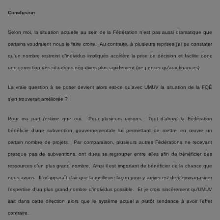
Conclusion
Selon moi, la situation actuelle au sein de la Fédération n’est pas aussi dramatique que
certains voudraient nous le faire croire. Au contraire, à plusieurs reprises j’ai pu constater
qu’un nombre restreint d’individus impliqués accélère la prise de décision et facilite donc
une correction des situations négatives plus rapidement (ne penser qu’aux finances).
La vraie question à se poser devient alors est-ce qu’avec UMUV la situation de la FQÉ
s’en trouverait améliorée ?
Pour ma part j’estime que oui. Pour plusieurs raisons. Tout d’abord la Fédération
bénéficie d’une subvention gouvernementale lui permettant de mettre en œuvre un
certain nombre de projets. Par comparaison, plusieurs autres Fédérations ne recevant
presque pas de subventions, ont dues se regrouper entre elles afin de bénéficier des
ressources d’un plus grand nombre. Ainsi il est important de bénéficier de la chance que
nous avons. Il m’apparaît clair que la meilleure façon pour y arriver est de d’emmagasiner
l’expertise d’un plus grand nombre d’individus possible. Et je crois sincèrement qu’UMUV
irait dans cette direction alors que le système actuel a plutôt tendance à avoir l’effet
contraire.