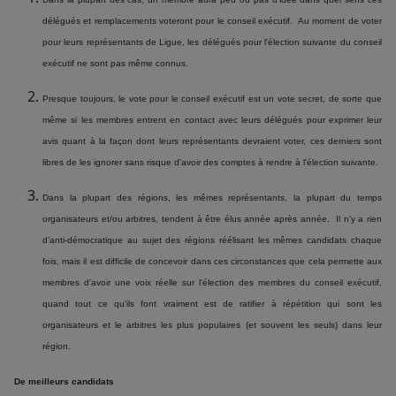
délégués et remplacements voteront pour le conseil exécutif. Au moment de voter
pour leurs représentants de Ligue, les délégués pour l'élection suivante du conseil
exécutif ne sont pas même connus.
Presque toujours, le vote pour le conseil exécutif est un vote secret, de sorte que
même si les membres entrent en contact avec leurs délégués pour exprimer leur
avis quant à la façon dont leurs représentants devraient voter, ces derniers sont
libres de les ignorer sans risque d'avoir des comptes à rendre à l'élection suivante.
Dans la plupart des régions, les mêmes représentants, la plupart du temps
organisateurs et/ou arbitres, tendent à être élus année après année. Il n'y a rien
d’anti-démocratique au sujet des régions réélisant les mêmes candidats chaque
fois, mais il est difficile de concevoir dans ces circonstances que cela permette aux
membres d’avoir une voix réelle sur l’élection des membres du conseil exécutif,
quand tout ce qu'ils font vraiment est de ratifier à répétition qui sont les
organisateurs et le arbitres les plus populaires (et souvent les seuls) dans leur
région.
De meilleurs candidats