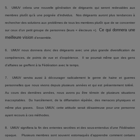
5.
UMUV créera une nouvelle génération de dirigeants qui seront redevables aux
membres plutôt qu’à une poignée d’individus. Nos dirigeants auront plus tendances à
rechercher des solutions aux problèmes de tous les membres plutôt que de se concentrer
Ce
qui
donnera une
sur ceux d’un petit groupe de personnes (leurs « électeurs »).
meilleure
vision
d’ensemble
.
6. UMUV nous donnera donc des dirigeants avec une plus grande diversification de
compétences, de points de vue et d’expérience. Il se pourrait même que des gens
d’affaires se greffent à la Fédération avec le temps.
7. UMUV servira aussi à décourager radicalement le genre de haine et guerres
personnelles que nous vivons depuis plusieurs années et qui est présentement toléré.
Au cours des dernières années, nous avons pu être témoin de plusieurs situations
inacceptables. Du harcèlement, de la diffamation répétée, des menaces physiques et
même plus graves. Sous UMUV, cette attitude serait désastreuse pour une personne
ayant recours à ces méthodes.
8. UMUV signifiera la fin des ententes secrètes et des sous-entendus d’une Fédération
opaque. Plusieurs membres sont souvent estomaqués d’apprendre comment certains