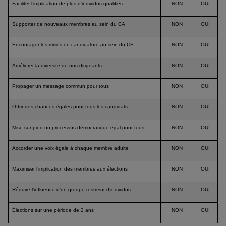
Faciliter l’implication de plus d’individus qualifiés
NON
OUI
Supporter de nouveaux membres au sein du CA
NON
OUI
Encourager les mises en candidature au sein du CE
NON
OUI
Améliorer la diversité de nos dirigeants
NON
OUI
Propager un message commun pour tous
NON
OUI
Offrir des chances égales pour tous les candidats
NON
OUI
Mise sur pied un processus démocratique égal pour tous
NON
OUI
Accorder une voix égale à chaque membre adulte
NON
OUI
Maximiser l’implication des membres aux élections
NON
OUI
Réduire l’influence d’un groupe restreint d’individus
NON
OUI
Élections sur une période de 2 ans
NON
OUI