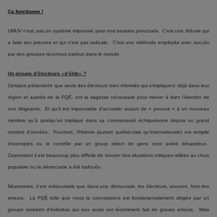
Ça fonctionne !
UMUV n'est pas un système improvisé pour nos besoins ponctuels. C’est une théorie qui
a faite ses preuves et qui n’est pas radicale. C’est une méthode employée avec succès
par des groupes reconnus partout dans le monde.
Un groupe d’électeurs «d’élite» ?
Certains prétendent que seuls des électeurs bien informés qui s’impliquent déjà dans leur
région et auprès de la FQÉ, ont la sagesse nécessaire pour mener à bien l’élection de
nos dirigeants. Et qu’il est impensable d’accorder autant de « pouvoir » à un nouveau
membre qu’à quelqu’un impliqué dans sa communauté échiquéenne depuis un grand
nombre d’années. Pourtant, l’Histoire (autant québécoise qu’internationale) est remplie
d’exemples ou le contrôle par un group sélect de gens s’est avéré désastreux.
Cependant il est beaucoup plus difficile de trouver des situations critiques reliées au choix
populaire ou la démocratie a été bafouée.
Néanmoins, il est indiscutable que dans une démocratie, les électeurs, souvent, font des
erreurs. La FQÉ telle que nous la connaissons est fondamentalement dirigée par un
groupe restreint d’individus qui eux aussi ont récemment fait de graves erreurs. Mais