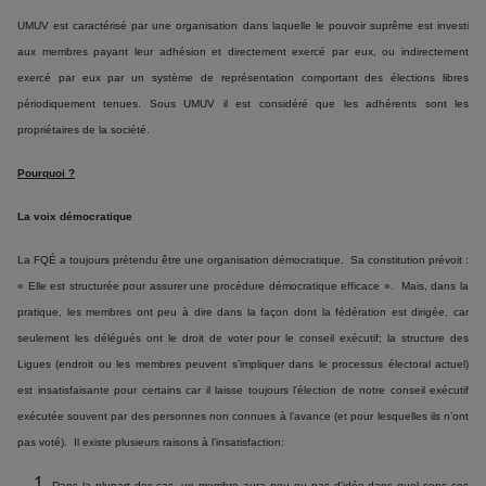
UMUV est caractérisé par une organisation dans laquelle le pouvoir suprême est investi
aux membres payant leur adhésion et directement exercé par eux, ou indirectement
exercé par eux par un système de représentation comportant des élections libres
périodiquement tenues. Sous UMUV il est considéré que les adhérents sont les
propriétaires de la société.
Pourquoi ?
La voix démocratique
La FQÉ a toujours prétendu être une organisation démocratique. Sa constitution prévoit :
« Elle est structurée pour assurer une procédure démocratique efficace ». Mais, dans la
pratique, les membres ont peu à dire dans la façon dont la fédération est dirigée, car
seulement les délégués ont le droit de voter pour le conseil exécutif; la structure des
Ligues (endroit ou les membres peuvent s’impliquer dans le processus électoral actuel)
est insatisfaisante pour certains car il laisse toujours l'élection de notre conseil exécutif
exécutée souvent par des personnes non connues à l’avance (et pour lesquelles ils n’ont
pas voté). Il existe plusieurs raisons à l’insatisfaction:
Dans la plupart des cas, un membre aura peu ou pas d'idée dans quel sens ces