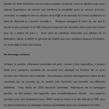
adultes de notre fédération est une préoccupation constante, nous ne devrions pas sous-
estimer l’importance de donner aux membres la possibilité qu’ils se sentent qu’inclus,
consultés, ou impliqués dans la mission de la FQÉ et de favoriser les échecs québécois et
ainsi de répandre la « bonne nouvelle ». Plusieurs partagent le point de vue que le
besoin le plus pressant à la FQÉ n’est pas d’apporter de nouvelles idées mais bien d’avoir
plus de « paires de bras ». Avec plus de membres intéressés aux affaires de la
fédération, même si UMUV ne générait de l’intérêt que pour quelques dizaines d’individus,
ce serait déjà un pas vers l’avant.
Un message commun
Lorsque le nombre d'électeurs potentiels est petit, comme il l’est aujourd'hui, il devient
facile pour quelques candidats de concevoir leur stratégie en fonction de ce qu'ils
pensent que l'électeur veut entendre. Des attaques injustes sont également faites sur les
candidats qui ne peuvent ou ne veulent pas répondre, par exemple sur différents
babillards. Avec moins de 1000 électeurs potentiels, l'importance de la campagne
secrète, ou des propos mal rapportés sera considérablement réduite. Les supports
primaires pour des campagnes sous UMUV seront la revue et le site web de la FQÉ, tous
les deux comportant un message commun souhaitable dans une campagne honnête.