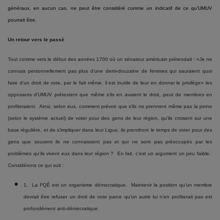
généraux, en aucun cas, ne peut être considéré comme un indicatif de ce qu’UMUV
pourrait être.
Un retour vers le passé
Tout comme vers le début des années 1700 où un sénateur américain prétendait : «Je ne
connais personnellement pas plus d’une demi-douzaine de femmes qui sauraient quoi
faire d’un droit de vote, par le fait même, il est inutile de leur en donner le privilège» les
opposants d’UMUV prétextent que même s’ils en avaient le droit, peut de membres en
profiteraient. Ainsi, selon eux, comment prévoir que s’ils ne prennent même pas la peine
(selon le système actuel) de voter pour des gens de leur région, qu’ils croisent sur une
base régulière, et de s’impliquer dans leur Ligue, ils prendront le temps de voter pour des
gens que souvent ils ne connaissent pas et qui ne sont pas préoccupés par les
problèmes qu’ils vivent eux dans leur région ? En fait, c’est un argument un peu faible.
Considérons ce qui suit :
1. La FQÉ est un organisme démocratique. Maintenir la position qu’un membre
devrait être refuser un droit de vote parce qu’un autre lui n’en profiterait pas est
profondément anti-démocratique.