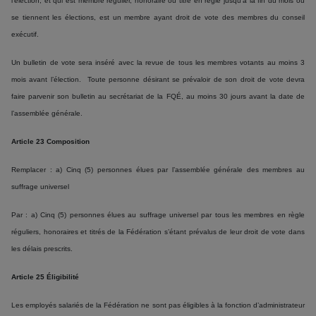
l’élection, et qui est membre régulier, honoraire ou titré en règle jusqu’à la fin du mois ou
se tiennent les élections, est un membre ayant droit de vote des membres du conseil
exécutif.
Un bulletin de vote sera inséré avec la revue de tous les membres votants au moins 3
mois avant l’élection. Toute personne désirant se prévaloir de son droit de vote devra
faire parvenir son bulletin au secrétariat de la FQÉ, au moins 30 jours avant la date de
l’assemblée générale.
Article 23 Composition
Remplacer : a) Cinq (5) personnes élues par l’assemblée générale des membres au
suffrage universel
Par : a) Cinq (5) personnes élues au suffrage universel par tous les membres en règle
réguliers, honoraires et titrés de la Fédération s’étant prévalus de leur droit de vote dans
les délais prescrits.
Article 25 Éligibilité
Les employés salariés de la Fédération ne sont pas éligibles à la fonction d’administrateur