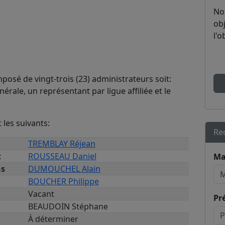
No
obj
l'o
posé de vingt-trois (23) administrateurs soit:
érale, un représentant par ligue affiliée et le
les suivants:
Re
TREMBLAY Réjean
t
ROUSSEAU Daniel
Ma
ns
DUMOUCHEL Alain
BOUCHER Philippe
Vacant
Pr
BEAUDOIN Stéphane
À déterminer