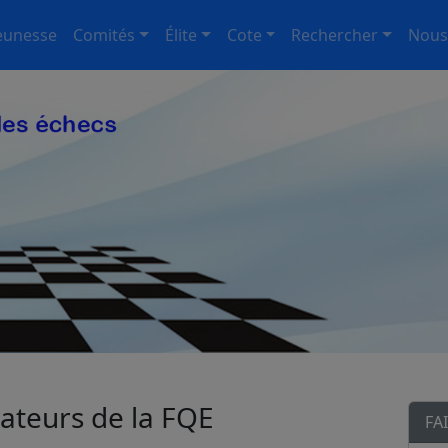
eunesse
Comités
Élite
Cote
Rechercher
Nous
ateurs de la FQE
FA