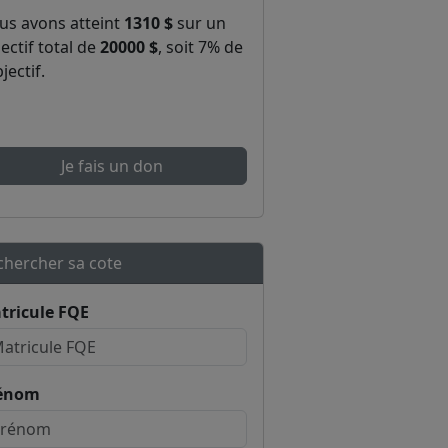
us avons atteint
1310 $
sur un
ectif total de
20000 $
, soit 7% de
bjectif.
Je fais un don
chercher sa cote
tricule FQE
énom