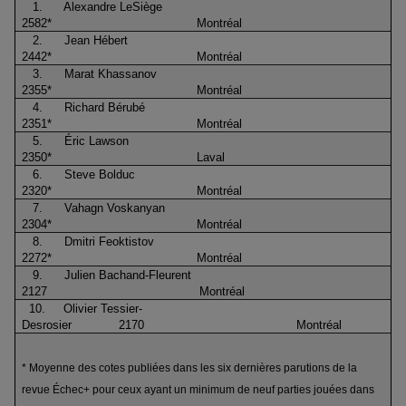
1.
Alexandre LeSiège
2582*
Montréal
2.
Jean Hébert
2442*
Montréal
3.
Marat Khassanov
2355*
Montréal
4.
Richard Bérubé
2351*
Montréal
5.
Éric Lawson
2350*
Laval
6.
Steve Bolduc
2320*
Montréal
7.
Vahagn Voskanyan
2304*
Montréal
8.
Dmitri Feoktistov
2272*
Montréal
9.
Julien Bachand-Fleurent
2127
Montréal
10.
Olivier Tessier-
Desrosier
2170
Montréal
* Moyenne des cotes publiées dans les six dernières parutions de la
revue Échec+ pour ceux ayant un minimum de neuf parties jouées dans