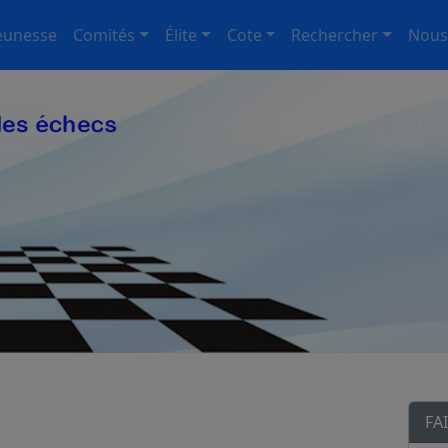
eunesse
Comités
Élite
Cote
Rechercher
Nous
r
FA