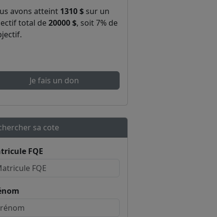
us avons atteint
1310 $
sur un
ectif total de
20000 $
, soit 7% de
bjectif.
Je fais un don
chercher sa cote
tricule FQE
énom