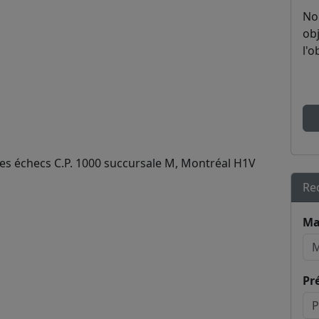
No
obj
l'o
des échecs C.P. 1000 succursale M, Montréal H1V
Re
Ma
Pr