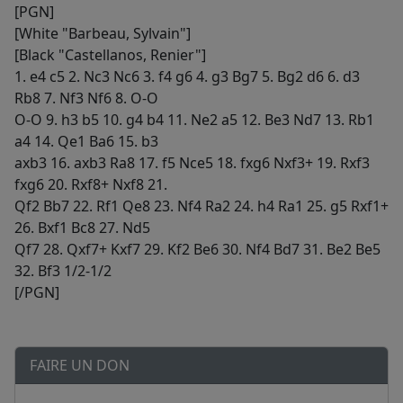
[PGN]
[White "Barbeau, Sylvain"]
[Black "Castellanos, Renier"]
1. e4 c5 2. Nc3 Nc6 3. f4 g6 4. g3 Bg7 5. Bg2 d6 6. d3
Rb8 7. Nf3 Nf6 8. O-O
O-O 9. h3 b5 10. g4 b4 11. Ne2 a5 12. Be3 Nd7 13. Rb1
a4 14. Qe1 Ba6 15. b3
axb3 16. axb3 Ra8 17. f5 Nce5 18. fxg6 Nxf3+ 19. Rxf3
fxg6 20. Rxf8+ Nxf8 21.
Qf2 Bb7 22. Rf1 Qe8 23. Nf4 Ra2 24. h4 Ra1 25. g5 Rxf1+
26. Bxf1 Bc8 27. Nd5
Qf7 28. Qxf7+ Kxf7 29. Kf2 Be6 30. Nf4 Bd7 31. Be2 Be5
32. Bf3 1/2-1/2
[/PGN]
FAIRE UN DON