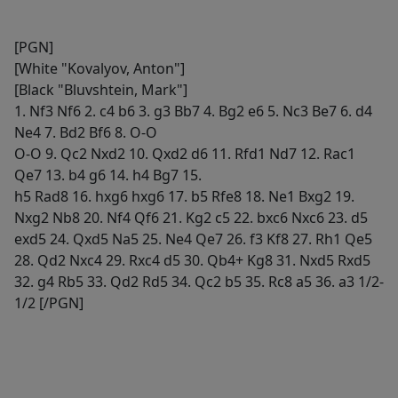
[PGN]
[White "Kovalyov, Anton"]
[Black "Bluvshtein, Mark"]
1. Nf3 Nf6 2. c4 b6 3. g3 Bb7 4. Bg2 e6 5. Nc3 Be7 6. d4
Ne4 7. Bd2 Bf6 8. O-O
O-O 9. Qc2 Nxd2 10. Qxd2 d6 11. Rfd1 Nd7 12. Rac1
Qe7 13. b4 g6 14. h4 Bg7 15.
h5 Rad8 16. hxg6 hxg6 17. b5 Rfe8 18. Ne1 Bxg2 19.
Nxg2 Nb8 20. Nf4 Qf6 21. Kg2 c5 22. bxc6 Nxc6 23. d5
exd5 24. Qxd5 Na5 25. Ne4 Qe7 26. f3 Kf8 27. Rh1 Qe5
28. Qd2 Nxc4 29. Rxc4 d5 30. Qb4+ Kg8 31. Nxd5 Rxd5
32. g4 Rb5 33. Qd2 Rd5 34. Qc2 b5 35. Rc8 a5 36. a3 1/2-
1/2 [/PGN]