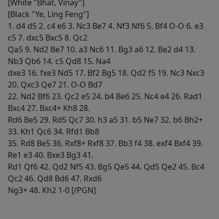
[White "Bhat, Vinay"]
[Black "Ye, Ling Feng"]
1. d4 d5 2. c4 e6 3. Nc3 Be7 4. Nf3 Nf6 5. Bf4 O-O 6. e3
c5 7. dxc5 Bxc5 8. Qc2
Qa5 9. Nd2 Be7 10. a3 Nc6 11. Bg3 a6 12. Be2 d4 13.
Nb3 Qb6 14. c5 Qd8 15. Na4
dxe3 16. fxe3 Nd5 17. Bf2 Bg5 18. Qd2 f5 19. Nc3 Nxc3
20. Qxc3 Qe7 21. O-O Bd7
22. Nd2 Bf6 23. Qc2 e5 24. b4 Be6 25. Nc4 e4 26. Rad1
Bxc4 27. Bxc4+ Kh8 28.
Rd6 Be5 29. Rd5 Qc7 30. h3 a5 31. b5 Ne7 32. b6 Bh2+
33. Kh1 Qc6 34. Rfd1 Bb8
35. Rd8 Be5 36. Rxf8+ Rxf8 37. Bb3 f4 38. exf4 Bxf4 39.
Re1 e3 40. Bxe3 Bg3 41.
Rd1 Qf6 42. Qd2 Nf5 43. Bg5 Qe5 44. Qd5 Qe2 45. Bc4
Qc2 46. Qd8 Bd6 47. Rxd6
Ng3+ 48. Kh2 1-0 [/PGN]