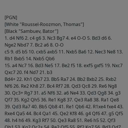
[PGN]
[White "Roussel-Roozmon, Thomas"]
[Black "Sambuev, Bator"]
1. d4 Nf6 2. c4 g6 3. Nc3 Bg7 4. e4 O-O 5. Bd3 d6 6.
Nge2 Nbd7 7. Bc2 a6 8. O-O
c5 9. d5 b5 10. cxb5 axb5 11. Nxb5 Ba6 12. Nec3 Ne8 13.
Rb1 Bxb5 14. Nxb5 Qb6
15. a4 Nc7 16. Bd3 Ne5 17. Be2 f5 18. exf5 gxf5 19. Nxc7
Qxc7 20. f4 Nd7 21. b3
Bd4+ 22. Kh1 Qb7 23. Bb5 Ra7 24. Bb2 Bxb2 25. Rxb2
Nf6 26. Re2 Kh8 27. Bc4 Rf7 28. Qd3 Qc8 29. Re6 Ng8
30. Qc3+ Rg7 31. a5 Nf6 32. a6 Ne4 33. Qd3 Qg8 34. g3
Qf7 35. Kg2 Qh5 36. Re1 Kg8 37. Qe3 Ra8 38. Ra1 Qe8
39. Qd3 Ra7 40. Bb5 Qb8 41. Re1 Qb6 42. R1xe4 fxe4 43.
Rxe4 Qa5 44. Bc4 Qa1 45. Qe2 Kf8 46. g4 Qf6 47. g5 Qf5
48. h4 h6 49. Kg3 Rf7 50. Qe3 Ra8 51. Re6 h5 52. Qf3
Qb1 53. Kg2 Qc2+ 54. Re2 Qf5 55. Rf2 Kg7 56. Bd3 Qd7