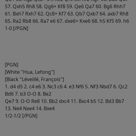
57. Qxh5 Rh8 58. Qg6+ Kf8 59. Qe6 Qa7 60. Bg6 Rhh7
61. Bxh7 Rxh7 62. Qc8+ Kf7 63. Qb7 Qxb7 64. axb7 Rh8
65. Ra2 Rb8 66. Ra7 e6 67. dxe6+ Kxe6 68. h5 Kf5 69. h6
1-0 [/PGN]
[PGN]
[White "Hua, Lefong"]
[Black "Léveillé, François"]
1. d4 d5 2. c4 e6 3. Nc3 c6 4. e3 Nf6 5. Nf3 Nbd7 6. Qc2
Bd6 7. b3 O-O 8. Be2
Qe7 9. O-O Re8 10. Bb2 dxc4 11. Bxc4 b5 12. Bd3 Bb7
13. Ne4 Nxe4 14. Bxe4
1/2-1/2 [/PGN]