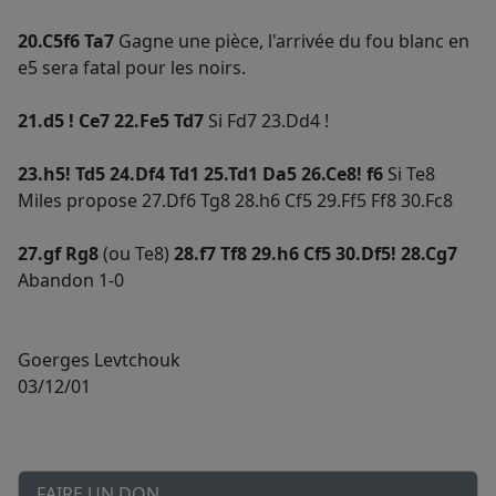
20.C5f6 Ta7
Gagne une pièce, l'arrivée du fou blanc en
e5 sera fatal pour les noirs.
21.d5 ! Ce7 22.Fe5 Td7
Si Fd7 23.Dd4 !
23.h5! Td5 24.Df4 Td1 25.Td1 Da5 26.Ce8! f6
Si Te8
Miles propose 27.Df6 Tg8 28.h6 Cf5 29.Ff5 Ff8 30.Fc8
27.gf Rg8
(ou Te8)
28.f7 Tf8 29.h6 Cf5 30.Df5! 28.Cg7
Abandon 1-0
Goerges Levtchouk
03/12/01
FAIRE UN DON