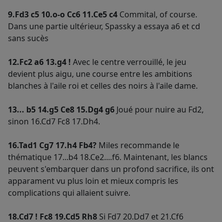
9.Fd3 c5 10.o-o Cc6 11.Ce5 c4
Commital, of course.
Dans une partie ultérieur, Spassky a essaya a6 et cd
sans sucès
12.Fc2 a6 13.g4 !
Avec le centre verrouillé, le jeu
devient plus aigu, une course entre les ambitions
blanches à l'aile roi et celles des noirs à l'aile dame.
13... b5 14.g5 Ce8 15.Dg4 g6
Joué pour nuire au Fd2,
sinon 16.Cd7 Fc8 17.Dh4.
16.Tad1 Cg7 17.h4 Fb4?
Miles recommande le
thématique 17...b4 18.Ce2....f6. Maintenant, les blancs
peuvent s'embarquer dans un profond sacrifice, ils ont
apparament vu plus loin et mieux compris les
complications qui allaient suivre.
18.Cd7 ! Fc8 19.Cd5 Rh8
Si Fd7 20.Dd7 et 21.Cf6