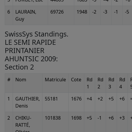
6
LAURAIN,
69726
1948
-2
-3
-1
-5
Guy
SwissSys Standings.
LE SEMI RAPIDE
PRINTANIER
AHUNTSIC 2009:
Section 2
#
Nom
Matricule
Cote
Rd
Rd
Rd
Rd
1
2
3
4
1
GAUTHIER,
55181
1676
+4
+2
+5
+6
Denis
2
CHIKU-
101838
1698
+5
-1
+6
+3
RATTÉ,
Olivier-