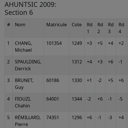
AHUNTSIC 2009:
Section 6
#
Nom
Matricule
Cote
Rd
Rd
Rd
Rd
1
2
3
4
1
CHANG,
101354
1249
=3
+5
+4
+2
Michael
2
SPAULDING,
1312
+4
+3
+6
-1
Derrick
3
BRUNET,
60186
1330
=1
-2
+5
+6
Guy
4
FIOUZI,
64001
1344
-2
+6
-1
-5
Chahin
5
RÉMILLARD,
74351
1296
=6
-1
-3
+4
Pierre