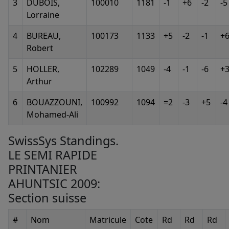
3
DUBOIS,
100010
1181
-1
+6
-2
-5
Lorraine
4
BUREAU,
100173
1133
+5
-2
-1
+
Robert
5
HOLLER,
102289
1049
-4
-1
-6
+
Arthur
6
BOUAZZOUNI,
100992
1094
=2
-3
+5
-4
Mohamed-Ali
SwissSys Standings.
LE SEMI RAPIDE
PRINTANIER
AHUNTSIC 2009:
Section suisse
#
Nom
Matricule
Cote
Rd
Rd
Rd