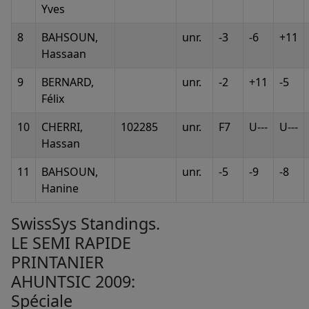
Yves
8
BAHSOUN,
unr.
-3
-6
+11
Hassaan
9
BERNARD,
unr.
-2
+11
-5
Félix
10
CHERRI,
102285
unr.
F7
U---
U---
Hassan
11
BAHSOUN,
unr.
-5
-9
-8
Hanine
SwissSys Standings.
LE SEMI RAPIDE
PRINTANIER
AHUNTSIC 2009:
Spéciale