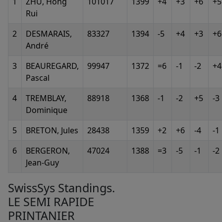
1
ZHU, Hong
101017
1399
+4
+3
+6
+5
Rui
2
DESMARAIS,
83327
1394
-5
+4
+3
+6
André
3
BEAUREGARD,
99947
1372
=6
-1
-2
+4
Pascal
4
TREMBLAY,
88918
1368
-1
-2
+5
-3
Dominique
5
BRETON, Jules
28438
1359
+2
+6
-4
-1
6
BERGERON,
47024
1388
=3
-5
-1
-2
Jean-Guy
SwissSys Standings.
LE SEMI RAPIDE
PRINTANIER