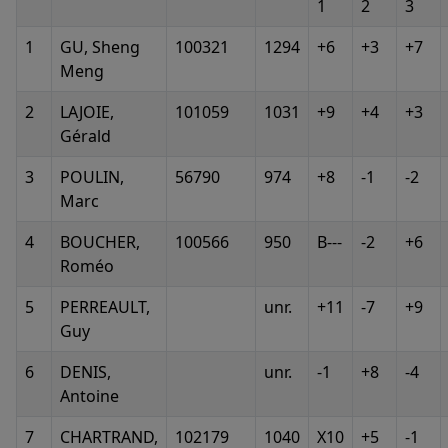
1
2
3
1
GU, Sheng
100321
1294
+6
+3
+7
Meng
2
LAJOIE,
101059
1031
+9
+4
+3
Gérald
3
POULIN,
56790
974
+8
-1
-2
Marc
4
BOUCHER,
100566
950
B---
-2
+6
Roméo
5
PERREAULT,
unr.
+11
-7
+9
Guy
6
DENIS,
unr.
-1
+8
-4
Antoine
7
CHARTRAND,
102179
1040
X10
+5
-1