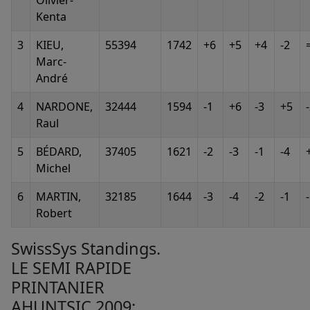
Kenta
3
KIEU,
55394
1742
+6
+5
+4
-2
Marc-
André
4
NARDONE,
32444
1594
-1
+6
-3
+5
Raul
5
BÉDARD,
37405
1621
-2
-3
-1
-4
Michel
6
MARTIN,
32185
1644
-3
-4
-2
-1
Robert
SwissSys Standings.
LE SEMI RAPIDE
PRINTANIER
AHUNTSIC 2009: