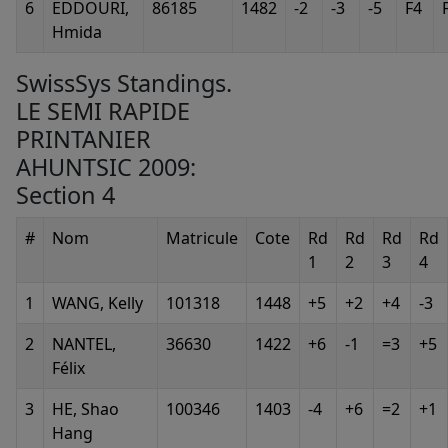
6
EDDOURI,
86185
1482
-2
-3
-5
F4
Hmida
SwissSys Standings.
LE SEMI RAPIDE
PRINTANIER
AHUNTSIC 2009:
Section 4
#
Nom
Matricule
Cote
Rd
Rd
Rd
Rd
1
2
3
4
1
WANG, Kelly
101318
1448
+5
+2
+4
-3
2
NANTEL,
36630
1422
+6
-1
=3
+5
Félix
3
HE, Shao
100346
1403
-4
+6
=2
+1
Hang