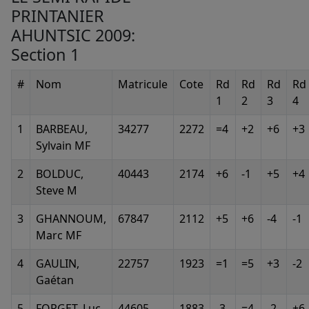
PRINTANIER
AHUNTSIC 2009:
Section 1
#
Nom
Matricule
Cote
Rd
Rd
Rd
Rd
1
2
3
4
1
BARBEAU,
34277
2272
=4
+2
+6
+3
Sylvain MF
2
BOLDUC,
40443
2174
+6
-1
+5
+4
Steve M
3
GHANNOUM,
67847
2112
+5
+6
-4
-1
Marc MF
4
GAULIN,
22757
1923
=1
=5
+3
-2
Gaétan
5
FORGET, Luc
44605
1883
-3
=4
-2
+6