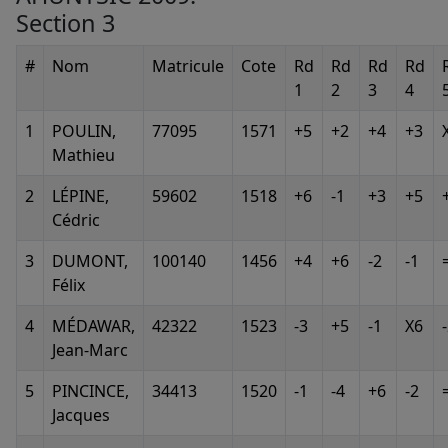
Section 3
#
Nom
Matricule
Cote
Rd
Rd
Rd
Rd
1
2
3
4
1
POULIN,
77095
1571
+5
+2
+4
+3
Mathieu
2
LÉPINE,
59602
1518
+6
-1
+3
+5
Cédric
3
DUMONT,
100140
1456
+4
+6
-2
-1
Félix
4
MÉDAWAR,
42322
1523
-3
+5
-1
X6
Jean-Marc
5
PINCINCE,
34413
1520
-1
-4
+6
-2
Jacques