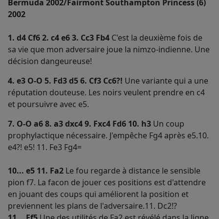
Bermuda 2002/Fairmont Southampton Princess (6)
2002
1. d4 Cf6 2. c4 e6 3. Cc3 Fb4
C'est la deuxième fois de
sa vie que mon adversaire joue la nimzo-indienne. Une
décision dangeureuse!
4. e3 O-O 5. Fd3 d5 6. Cf3 Cc6?!
Une variante qui a une
réputation douteuse. Les noirs veulent prendre en c4
et poursuivre avec e5.
7. O-O a6 8. a3 dxc4 9. Fxc4 Fd6 10. h3
Un coup
prophylactique nécessaire. J'empêche Fg4 après e5.10.
e4?! e5! 11. Fe3 Fg4=
10... e5 11. Fa2
Le fou regarde à distance le sensible
pion f7. La facon de jouer ces positions est d'attendre
en jouant des coups qui améliorent la position et
previennent les plans de l'adversaire.11. Dc2!?
11... Ff5
Une des utilités de Fa2 est révélé dans la ligne.