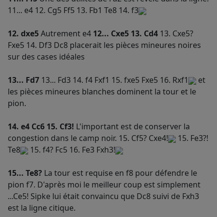
11... e4 12. Cg5 Ff5 13. Fb1 Te8 14. f3
12. dxe5
Autrement e4
12... Cxe5 13. Cd4
13. Cxe5?
Fxe5 14. Df3 Dc8 placerait les pièces mineures noires
sur des cases idéales
13... Fd7
13... Fd3 14. f4 Fxf1 15. fxe5 Fxe5 16. Rxf1
et
les pièces mineures blanches dominent la tour et le
pion.
14. e4 Cc6 15. Cf3!
L'important est de conserver la
congestion dans le camp noir. 15. Cf5? Cxe4!
15. Fe3?!
Te8
15. f4? Fc5 16. Fe3 Fxh3!
15... Te8?
La tour est requise en f8 pour défendre le
pion f7. D'après moi le meilleur coup est simplement
...Ce5! Sipke lui était convaincu que Dc8 suivi de Fxh3
est la ligne citique.