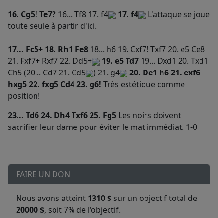
16. Cg5! Te7?
16... Tf8 17. f4
17. f4
L'attaque se joue
toute seule à partir d'ici.
17... Fc5+ 18. Rh1 Fe8
18... h6 19. Cxf7! Txf7 20. e5 Ce8
21. Fxf7+ Rxf7 22. Dd5+
19. e5 Td7
19... Dxd1 20. Txd1
Ch5 (20... Cd7 21. Cd5
)
21. g4
20. De1 h6 21. exf6
hxg5 22. fxg5 Cd4 23. g6!
Très estétique comme
position!
23... Td6 24. Dh4 Txf6 25. Fg5
Les noirs doivent
sacrifier leur dame pour éviter le mat immédiat. 1-0
FAIRE UN DON
Nous avons atteint
1310 $
sur un objectif total de
20000 $
, soit 7% de l'objectif.