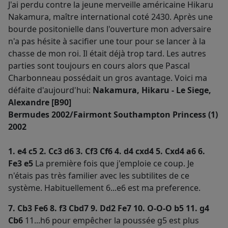
J'ai perdu contre la jeune merveille américaine Hikaru
Nakamura, maître international coté 2430. Après une
bourde positonielle dans l'ouverture mon adversaire
n'a pas hésite à sacifier une tour pour se lancer à la
chasse de mon roi. Il était déjà trop tard. Les autres
parties sont toujours en cours alors que Pascal
Charbonneau possédait un gros avantage. Voici ma
défaite d'aujourd'hui:
Nakamura, Hikaru - Le Siege,
Alexandre [B90]
Bermudes 2002/Fairmont Southampton Princess (1)
2002
1. e4 c5 2. Cc3 d6 3. Cf3 Cf6 4. d4 cxd4 5. Cxd4 a6 6.
Fe3 e5
La première fois que j'emploie ce coup. Je
n'étais pas très familier avec les subtilites de ce
système. Habituellement 6...e6 est ma preference.
7. Cb3 Fe6 8. f3 Cbd7 9. Dd2 Fe7 10. O-O-O b5 11. g4
Cb6
11...h6 pour empêcher la poussée g5 est plus