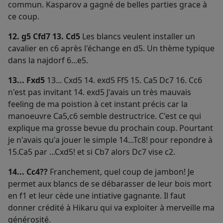
commun. Kasparov a gagné de belles parties grace à
ce coup.
12. g5 Cfd7 13. Cd5
Les blancs veulent installer un
cavalier en c6 après l'échange en d5. Un thème typique
dans la najdorf 6...e5.
13... Fxd5
13... Cxd5 14. exd5 Ff5 15. Ca5 Dc7 16. Cc6
n'est pas invitant 14. exd5 J'avais un très mauvais
feeling de ma poistion à cet instant précis car la
manoeuvre Ca5,c6 semble destructrice. C'est ce qui
explique ma grosse bevue du prochain coup. Pourtant
je n'avais qu'a jouer le simple 14...Tc8! pour repondre à
15.Ca5 par ...Cxd5! et si Cb7 alors Dc7 vise c2.
14... Cc4??
Franchement, quel coup de jambon! Je
permet aux blancs de se débarasser de leur bois mort
en f1 et leur cède une intiative gagnante. Il faut
donner crédité à Hikaru qui va exploiter à merveille ma
générosité.