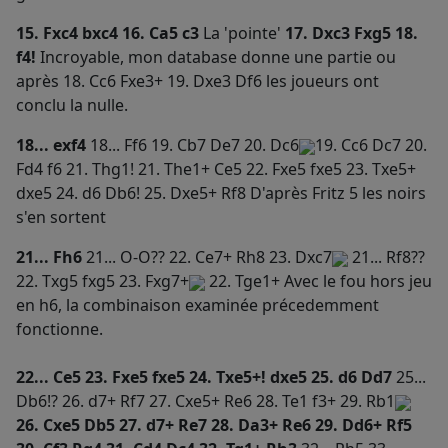
15. Fxc4 bxc4 16. Ca5 c3
La 'pointe'
17. Dxc3 Fxg5 18.
f4!
Incroyable, mon database donne une partie ou
après 18. Cc6 Fxe3+ 19. Dxe3 Df6 les joueurs ont
conclu la nulle.
18... exf4
18... Ff6 19. Cb7 De7 20. Dc6
19. Cc6 Dc7 20.
Fd4 f6 21. Thg1! 21. The1+ Ce5 22. Fxe5 fxe5 23. Txe5+
dxe5 24. d6 Db6! 25. Dxe5+ Rf8 D'après Fritz 5 les noirs
s'en sortent
21... Fh6
21... O-O?? 22. Ce7+ Rh8 23. Dxc7
21... Rf8??
22. Txg5 fxg5 23. Fxg7+
22. Tge1+
Avec le fou hors jeu
en h6, la combinaison examinée précedemment
fonctionne.
22... Ce5 23. Fxe5 fxe5 24. Txe5+! dxe5 25. d6 Dd7
25...
Db6!? 26. d7+ Rf7 27. Cxe5+ Re6 28. Te1 f3+ 29. Rb1
26. Cxe5 Db5 27. d7+ Re7 28. Da3+ Re6 29. Dd6+ Rf5