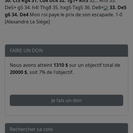
30. Cf3 Rg4 31. Cd4 Dc4 32. Tg1+ Rh3
32... Rh5 33.
De5+ g5 34. h4! Thg8 35. hxg5 Txg5 36. De8+
33. De5
g6 34. De4
Mon roi paye le prix de son escapade.
1-0
[Alexandre Le Siège]
FAIRE UN DON
Nous avons atteint
1310 $
sur un objectif total de
20000 $
, soit 7% de l'objectif.
Je fais un don
Rechercher sa cote