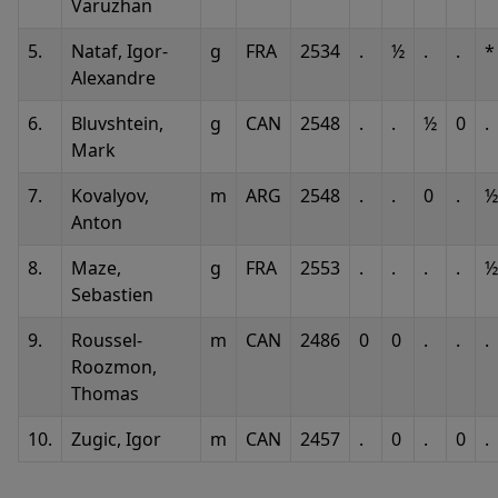
Varuzhan
5.
Nataf, Igor-
g
FRA
2534
.
½
.
.
*
Alexandre
6.
Bluvshtein,
g
CAN
2548
.
.
½
0
.
Mark
7.
Kovalyov,
m
ARG
2548
.
.
0
.
½
Anton
8.
Maze,
g
FRA
2553
.
.
.
.
½
Sebastien
9.
Roussel-
m
CAN
2486
0
0
.
.
.
Roozmon,
Thomas
10.
Zugic, Igor
m
CAN
2457
.
0
.
0
.