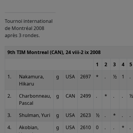
Tournoi international
de Montréal 2008
après 3 rondes.
9th TIM Montreal
(CAN), 24 viii-2 ix 2008
1
2
3
4
5
1.
Nakamura,
g
USA
2697
*
.
½
1
.
Hikaru
2.
Charbonneau,
g
CAN
2499
.
*
.
.
½
Pascal
3.
Shulman, Yuri
g
USA
2623
½
.
*
.
.
4.
Akobian,
g
USA
2610
0
.
.
*
.