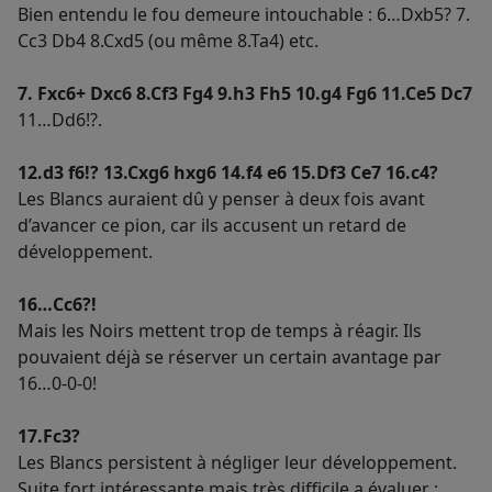
Bien entendu le fou demeure intouchable : 6…Dxb5? 7.
Cc3 Db4 8.Cxd5 (ou même 8.Ta4) etc.
7. Fxc6+ Dxc6 8.Cf3 Fg4 9.h3 Fh5 10.g4 Fg6 11.Ce5 Dc7
11…Dd6!?.
12.d3 f6!? 13.Cxg6 hxg6 14.f4 e6 15.Df3 Ce7 16.c4?
Les Blancs auraient dû y penser à deux fois avant
d’avancer ce pion, car ils accusent un retard de
développement.
16…Cc6?!
Mais les Noirs mettent trop de temps à réagir. Ils
pouvaient déjà se réserver un certain avantage par
16…0-0-0!
17.Fc3?
Les Blancs persistent à négliger leur développement.
Suite fort intéressante mais très difficile a évaluer :