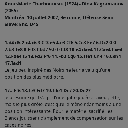
Anne-Marie Charbonneau (1924) - Dina Kagramanov
(2055)
Montréal 10 juillet 2002, 3e ronde, Défense Semi-
Slave; Enc. D45
1.d4 d5 2.c4 c6 3.Cf3 e6 4.e3 Cf6 5.Cc3 Fe7 6.Dc2 0-0
7.b3 Te8 8.Fd3 Cbd7 9.0-0 Cf8 10.e4 dxe4 11.Cxe4 Cxe4
12.Fxe4 f5 13.Fd3 Ff6 14.Fb2 Cg6 15.Tfe1 Ch4 16.Cxh4
17.Tad1
Le jeu peu inspiré des Noirs ne leur a valu qu’une
position des plus médiocre.
17…Ff6 18.Te3 Fd7 19.Tde1 Dc7 20.Dd2?
Je présume qu’il s’agit d’une gaffe jouée a l’aveuglette,
mais le plus drôle, c’est qu’elle mène néanmoins a une
position intéressante. Pour le matériel sacrifié, les
Blancs jouissent d’amplement de compensation sur les
cases noires.