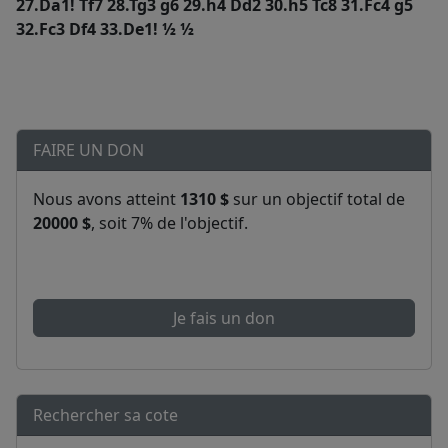
27.Da1! Tf7 28.Tg3 g6 29.h4 Dd2 30.h5 Tc8 31.Fc4 g5
32.Fc3 Df4 33.De1! ½ ½
FAIRE UN DON
Nous avons atteint
1310 $
sur un objectif total de
20000 $
, soit 7% de l'objectif.
Je fais un don
Rechercher sa cote