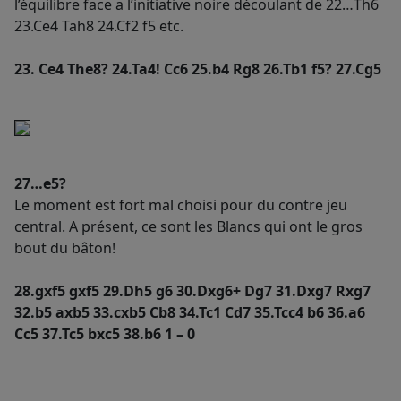
l’équilibre face a l’initiative noire découlant de 22…Th6
23.Ce4 Tah8 24.Cf2 f5 etc.
23. Ce4 The8? 24.Ta4! Cc6 25.b4 Rg8 26.Tb1 f5? 27.Cg5
27…e5?
Le moment est fort mal choisi pour du contre jeu
central. A présent, ce sont les Blancs qui ont le gros
bout du bâton!
28.gxf5 gxf5 29.Dh5 g6 30.Dxg6+ Dg7 31.Dxg7 Rxg7
32.b5 axb5 33.cxb5 Cb8 34.Tc1 Cd7 35.Tcc4 b6 36.a6
Cc5 37.Tc5 bxc5 38.b6 1 – 0