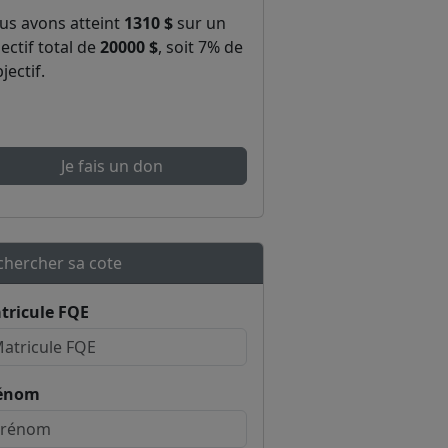
us avons atteint
1310 $
sur un
ectif total de
20000 $
, soit 7% de
bjectif.
Je fais un don
chercher sa cote
tricule FQE
énom