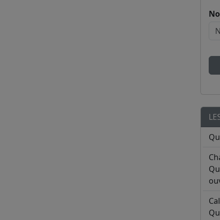
No
LE
Qu
Ch
Qu
ouv
Ca
Qu