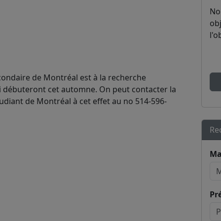
No
obj
l'o
econdaire de Montréal est à la recherche
ui débuteront cet automne. On peut contacter la
diant de Montréal à cet effet au no 514-596-
Re
Ma
Pr