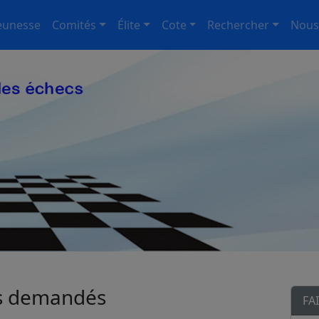
eunesse
Comités
Élite
Cote
Rechercher
Nous
cs demandés
FA