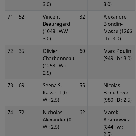
3.0)
3.0)
71
52
Vincent
32
Alexandre
Beauregard
Blondin-
(1048 : WW :
Masse (1266
3.0)
: b : 3.0)
72
35
Olivier
60
Marc Poulin
Charbonneau
(949 : b : 3.0)
(1253 : W :
2.5)
73
69
Seena S.
55
Nicolas
Kassouf (0 :
Boni-Rowe
W : 2.5)
(980 : B : 2.5)
74
72
Nicholas
62
Marek
Alexander (0 :
Adamowicz
W : 2.5)
(844 : w :
2.5)