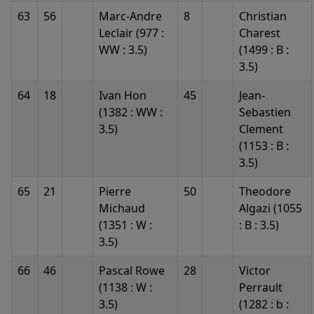
63
56
Marc-Andre
8
Christian
Leclair (977 :
Charest
WW : 3.5)
(1499 : B :
3.5)
64
18
Ivan Hon
45
Jean-
(1382 : WW :
Sebastien
3.5)
Clement
(1153 : B :
3.5)
65
21
Pierre
50
Theodore
Michaud
Algazi (1055
(1351 : W :
: B : 3.5)
3.5)
66
46
Pascal Rowe
28
Victor
(1138 : W :
Perrault
3.5)
(1282 : b :