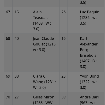
3.5)
67
15
Alain
26
Luc Paquin
Teasdale
(1286 : w :
(1409 : W :
3.5)
3.0)
68
40
Jean-Claude
16
Karl-
Goulet (1215 :
Alexander
w : 3.0)
Berg-
Brisebois
(1407 : B :
3.0)
69
38
Clara C.
23
Yvon Bond
Wang (1231 :
(1322 : w :
W : 3.0)
3.0)
70
27
Gilles Miron
59
Andre Baril
(1283 : WW :
(963 : w :