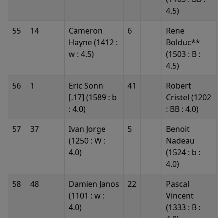
4.5)
55
14
Cameron
6
Rene
Hayne (1412 :
Bolduc**
w : 4.5)
(1503 : B :
4.5)
56
1
Eric Sonn
41
Robert
[.17] (1589 : b
Cristel (1202
: 4.0)
: BB : 4.0)
57
37
Ivan Jorge
5
Benoit
(1250 : W :
Nadeau
4.0)
(1524 : b :
4.0)
58
48
Damien Janos
22
Pascal
(1101 : w :
Vincent
4.0)
(1333 : B :