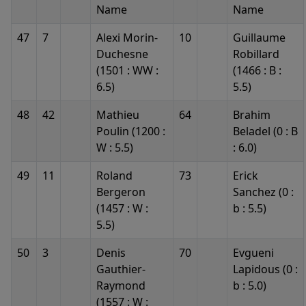
Name
Name
47
7
Alexi Morin-
10
Guillaume
Duchesne
Robillard
(1501 : WW :
(1466 : B :
6.5)
5.5)
48
42
Mathieu
64
Brahim
Poulin (1200 :
Beladel (0 : B
W : 5.5)
: 6.0)
49
11
Roland
73
Erick
Bergeron
Sanchez (0 :
(1457 : W :
b : 5.5)
5.5)
50
3
Denis
70
Evgueni
Gauthier-
Lapidous (0 :
Raymond
b : 5.0)
(1557 : W :