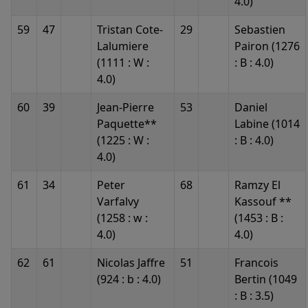
4.0)
59
47
Tristan Cote-
29
Sebastien
Lalumiere
Pairon (1276
(1111 : W :
: B : 4.0)
4.0)
60
39
Jean-Pierre
53
Daniel
Paquette**
Labine (1014
(1225 : W :
: B : 4.0)
4.0)
61
34
Peter
68
Ramzy El
Varfalvy
Kassouf **
(1258 : w :
(1453 : B :
4.0)
4.0)
62
61
Nicolas Jaffre
51
Francois
(924 : b : 4.0)
Bertin (1049
: B : 3.5)