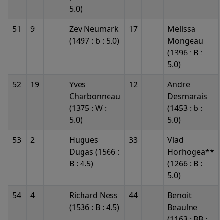
5.0)
51
9
Zev Neumark
17
Melissa
(1497 : b : 5.0)
Mongeau
(1396 : B :
5.0)
52
19
Yves
12
Andre
Charbonneau
Desmarais
(1375 : W :
(1453 : b :
5.0)
5.0)
53
2
Hugues
33
Vlad
Dugas (1566 :
Horhogea**
B : 4.5)
(1266 : B :
5.0)
54
4
Richard Ness
44
Benoit
(1536 : B : 4.5)
Beaulne
(1163 : BB :