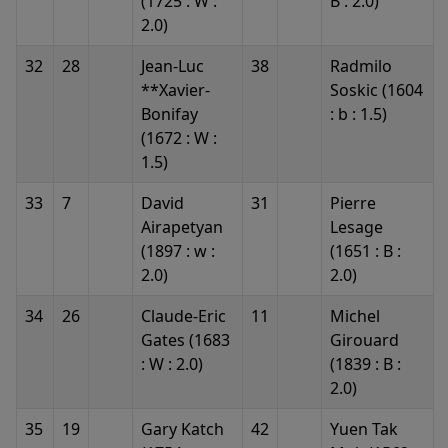
(1725 : W :
B : 2.0)
2.0)
32
28
Jean-Luc
38
Radmilo
**Xavier-
Soskic (1604
Bonifay
: b : 1.5)
(1672 : W :
1.5)
33
7
David
31
Pierre
Airapetyan
Lesage
(1897 : w :
(1651 : B :
2.0)
2.0)
34
26
Claude-Eric
11
Michel
Gates (1683
Girouard
: W : 2.0)
(1839 : B :
2.0)
35
19
Gary Katch
42
Yuen Tak