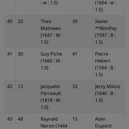
: w : 1.5)
(1604 : w :
1.5)
40
32
Theo
39
Xavier
Mathews
**Bonifay
(1647 : W :
(1597 : B :
1.5)
1.5)
41
30
Guy Piche
41
Pierre
(1660 : W :
Hebert
1.0)
(1564 : B :
1.5)
42
12
Jacquelin
33
Jerzy Milosz
Perreault
(1646 : B :
(1818 : W :
1.0)
1.0)
43
48
Raynald
15
Alain
Neron (1444
Dupont