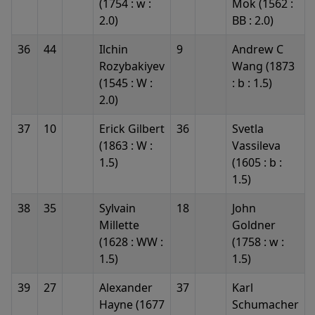
(1754 : w :
Mok (1562 :
2.0)
BB : 2.0)
36
44
Ilchin
9
Andrew C
Rozybakiyev
Wang (1873
(1545 : W :
: b : 1.5)
2.0)
37
10
Erick Gilbert
36
Svetla
(1863 : W :
Vassileva
1.5)
(1605 : b :
1.5)
38
35
Sylvain
18
John
Millette
Goldner
(1628 : WW :
(1758 : w :
1.5)
1.5)
39
27
Alexander
37
Karl
Hayne (1677
Schumacher