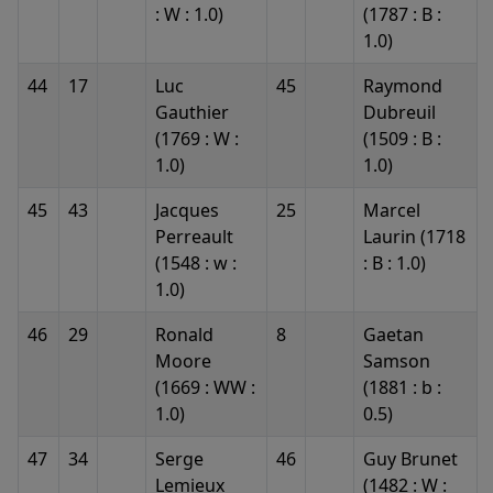
: W : 1.0)
(1787 : B :
1.0)
44
17
Luc
45
Raymond
Gauthier
Dubreuil
(1769 : W :
(1509 : B :
1.0)
1.0)
45
43
Jacques
25
Marcel
Perreault
Laurin (1718
(1548 : w :
: B : 1.0)
1.0)
46
29
Ronald
8
Gaetan
Moore
Samson
(1669 : WW :
(1881 : b :
1.0)
0.5)
47
34
Serge
46
Guy Brunet
Lemieux
(1482 : W :