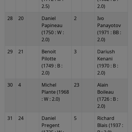
2.5)
2.0)
28
20
Daniel
2
Ivo
Papineau
Panayotov
(1750 : W :
(1971 : BB :
2.0)
2.0)
29
21
Benoit
3
Dariush
Pilotte
Kenani
(1749 : B :
(1970 : B :
2.0)
2.0)
30
4
Michel
23
Alain
Plante (1968
Boileau
: W : 2.0)
(1726 : B :
2.0)
31
24
Daniel
5
Richard
Pregent
Blais (1937 :