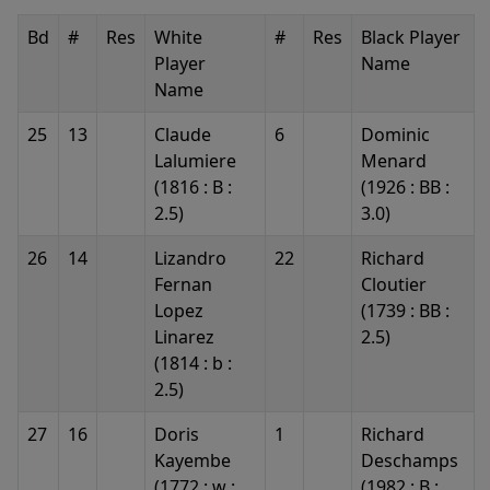
Bd
#
Res
White
#
Res
Black Player
Player
Name
Name
25
13
Claude
6
Dominic
Lalumiere
Menard
(1816 : B :
(1926 : BB :
2.5)
3.0)
26
14
Lizandro
22
Richard
Fernan
Cloutier
Lopez
(1739 : BB :
Linarez
2.5)
(1814 : b :
2.5)
27
16
Doris
1
Richard
Kayembe
Deschamps
(1772 : w :
(1982 : B :