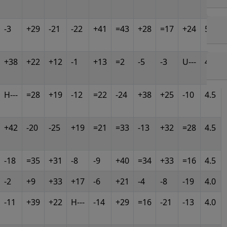
-3
+29
-21
-22
+41
=43
+28
=17
+24
5.0
+38
+22
+12
-1
+13
=2
-5
-3
U---
4.5
H---
=28
+19
-12
=22
-24
+38
+25
-10
4.5
+42
-20
-25
+19
=21
=33
-13
+32
=28
4.5
-18
=35
+31
-8
-9
+40
=34
+33
=16
4.5
-2
+9
+33
+17
-6
+21
-4
-8
-19
4.0
-11
+39
+22
H---
-14
+29
=16
-21
-13
4.0