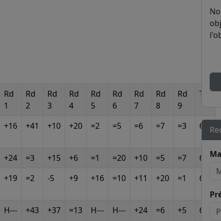
No
obj
l'o
Rd
Rd
Rd
Rd
Rd
Rd
Rd
Rd
Rd
Tot
1
2
3
4
5
6
7
8
9
+16
+41
+10
+20
=2
=5
=6
=7
=3
6.5
Re
Ma
+24
=3
+15
+6
=1
=20
+10
=5
=7
6.5
+19
=2
-5
+9
+16
=10
+11
+20
=1
6.5
Pr
H---
+43
+37
=13
H---
H---
+24
=6
+5
6.5