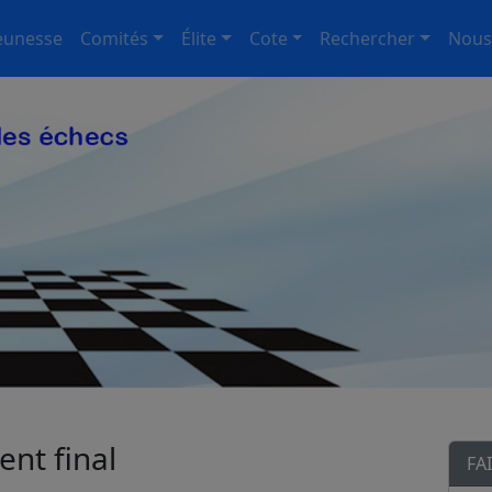
eunesse
Comités
Élite
Cote
Rechercher
Nous
nt final
FA