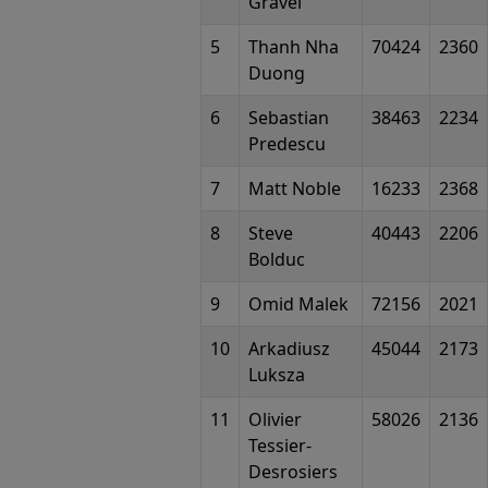
Gravel
5
Thanh Nha
70424
2360
Duong
6
Sebastian
38463
2234
Predescu
7
Matt Noble
16233
2368
8
Steve
40443
2206
Bolduc
9
Omid Malek
72156
2021
10
Arkadiusz
45044
2173
Luksza
11
Olivier
58026
2136
Tessier-
Desrosiers