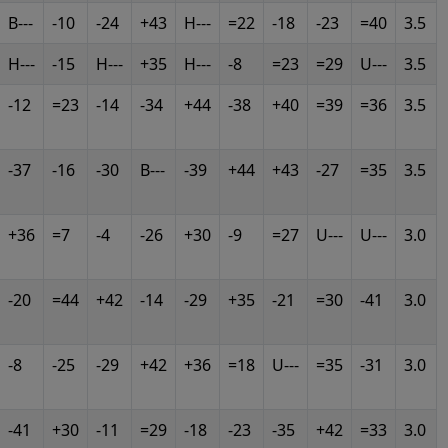
B---
-10
-24
+43
H---
=22
-18
-23
=40
3.5
H---
-15
H---
+35
H---
-8
=23
=29
U---
3.5
-12
=23
-14
-34
+44
-38
+40
=39
=36
3.5
-37
-16
-30
B---
-39
+44
+43
-27
=35
3.5
+36
=7
-4
-26
+30
-9
=27
U---
U---
3.0
-20
=44
+42
-14
-29
+35
-21
=30
-41
3.0
-8
-25
-29
+42
+36
=18
U---
=35
-31
3.0
-41
+30
-11
=29
-18
-23
-35
+42
=33
3.0