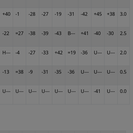
+40
-1
-28
-27
-19
-31
-42
+45
+38
3.0
-22
=27
-38
-39
-43
B---
+41
-40
-30
2.5
H---
-4
-27
-33
+42
=19
-36
U---
U---
2.0
-13
=38
-9
-31
-35
-36
U---
U---
U---
0.5
U---
U---
U---
U---
U---
U---
U---
-41
U---
0.0