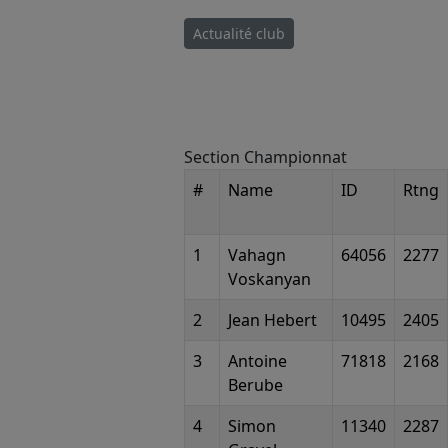
Actualité club
Section Championnat
#
Name
ID
Rtng
1
Vahagn
64056
2277
Voskanyan
2
Jean Hebert
10495
2405
3
Antoine
71818
2168
Berube
4
Simon
11340
2287