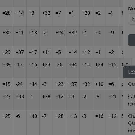
No
=28
+14
+3
+32
=7
=1
+20
=2
-4
6.0
+30
+11
=13
-2
+24
+32
=1
=4
=9
6.0
+29
=37
=17
+11
=5
=14
+12
=1
=2
6.0
+39
-13
=16
+23
-26
+34
=14
+24
+15
6.0
LE
=15
-24
+44
-3
+23
+37
+32
+10
=6
6.0
Qu
+27
+33
-1
+28
+12
=3
-2
-9
+21
5.5
Ca
Qu
+25
-6
+40
-7
+28
+13
-3
=16
+12
5.5
Ch
Qu
ouv