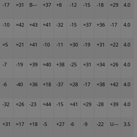
-17
=31
B---
+37
+8
-12
-15
-18
=29
4.0
-10
=42
+43
+41
-32
-15
=37
+36
-17
4.0
=5
=21
+41
-10
-11
=30
-19
+31
=22
4.0
-7
-19
+39
=40
+38
-25
=31
=34
=26
4.0
-6
-40
+36
+18
-37
=28
-17
=38
+42
4.0
-32
=26
-23
+44
-15
+41
=29
-28
+39
4.0
+31
=17
+18
-5
+27
-6
-9
-22
U---
3.5