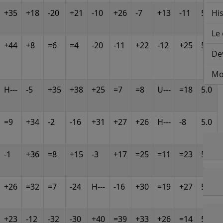
+35
+18
-20
+21
-10
+26
-7
+13
-11
5.0
His
Le 
+44
+8
=6
=4
-20
-11
+22
-12
+25
5.0
De
Mo
H---
-5
+35
+38
+25
=7
=8
U---
=18
5.0
=9
+34
-2
-16
+31
+27
+26
H---
-8
5.0
-1
+36
=8
+15
-3
+17
=25
=11
=23
5.0
+26
=32
=7
-24
H---
-16
+30
=19
+27
5.0
+23
-12
-32
-30
+40
=39
+33
+26
=14
5.0