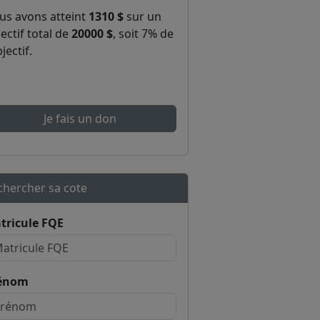
us avons atteint
1310 $
sur un
ectif total de
20000 $
, soit 7% de
bjectif.
Je fais un don
chercher sa cote
tricule FQE
énom